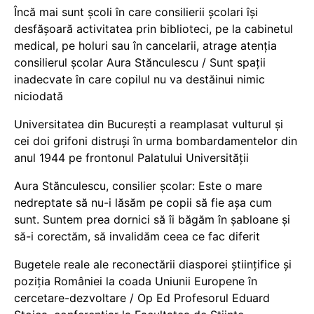
Încă mai sunt școli în care consilierii școlari își
desfășoară activitatea prin biblioteci, pe la cabinetul
medical, pe holuri sau în cancelarii, atrage atenția
consilierul școlar Aura Stănculescu / Sunt spații
inadecvate în care copilul nu va destăinui nimic
niciodată
Universitatea din București a reamplasat vulturul și
cei doi grifoni distruși în urma bombardamentelor din
anul 1944 pe frontonul Palatului Universității
Aura Stănculescu, consilier școlar: Este o mare
nedreptate să nu-i lăsăm pe copii să fie așa cum
sunt. Suntem prea dornici să îi băgăm în șabloane și
să-i corectăm, să invalidăm ceea ce fac diferit
Bugetele reale ale reconectării diasporei științifice și
poziția României la coada Uniunii Europene în
cercetare-dezvoltare / Op Ed Profesorul Eduard