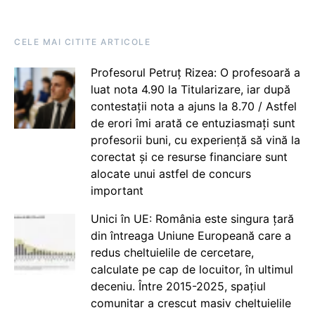
CELE MAI CITITE ARTICOLE
Profesorul Petruț Rizea: O profesoară a
luat nota 4.90 la Titularizare, iar după
contestații nota a ajuns la 8.70 / Astfel
de erori îmi arată ce entuziasmați sunt
profesorii buni, cu experiență să vină la
corectat și ce resurse financiare sunt
alocate unui astfel de concurs
important
Unici în UE: România este singura țară
din întreaga Uniune Europeană care a
redus cheltuielile de cercetare,
calculate pe cap de locuitor, în ultimul
deceniu. Între 2015-2025, spațiul
comunitar a crescut masiv cheltuielile