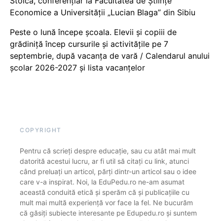
Stoica, conferențiar la Facultatea de Științe
Economice a Universității „Lucian Blaga” din Sibiu
Peste o lună începe școala. Elevii și copiii de
grădiniță încep cursurile și activitățile pe 7
septembrie, după vacanța de vară / Calendarul anului
școlar 2026-2027 și lista vacanțelor
COPYRIGHT
Pentru că scrieți despre educație, sau cu atât mai mult
datorită acestui lucru, ar fi util să citați cu link, atunci
când preluați un articol, părți dintr-un articol sau o idee
care v-a inspirat. Noi, la EduPedu.ro ne-am asumat
această conduită etică și sperăm că și publicațiile cu
mult mai multă experiență vor face la fel. Ne bucurăm
că găsiți subiecte interesante pe Edupedu.ro și suntem