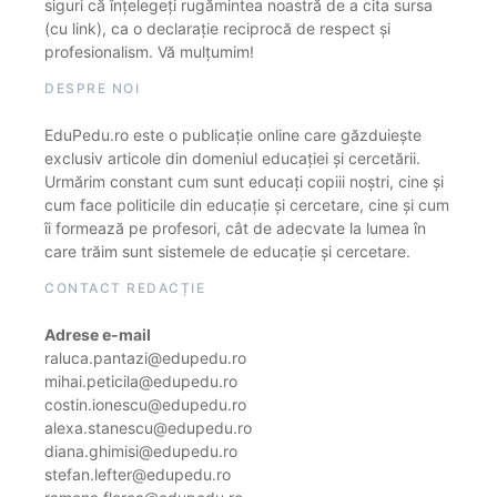
siguri că înțelegeți rugămintea noastră de a cita sursa
(cu link), ca o declarație reciprocă de respect și
profesionalism. Vă mulțumim!
DESPRE NOI
EduPedu.ro este o publicație online care găzduiește
exclusiv articole din domeniul educației și cercetării.
Urmărim constant cum sunt educați copiii noștri, cine și
cum face politicile din educație și cercetare, cine și cum
îi formează pe profesori, cât de adecvate la lumea în
care trăim sunt sistemele de educație și cercetare.
CONTACT REDACȚIE
Adrese e-mail
raluca.pantazi@edupedu.ro
mihai.peticila@edupedu.ro
costin.ionescu@edupedu.ro
alexa.stanescu@edupedu.ro
diana.ghimisi@edupedu.ro
stefan.lefter@edupedu.ro