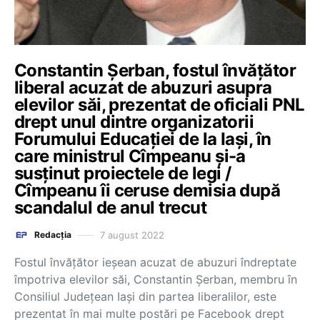
Constantin Șerban, fostul învățător
liberal acuzat de abuzuri asupra
elevilor săi, prezentat de oficiali PNL
drept unul dintre organizatorii
Forumului Educației de la Iași, în
care ministrul Cîmpeanu și-a
susținut proiectele de legi /
Cîmpeanu îi ceruse demisia după
scandalul de anul trecut
7 august 2022
Redacția
Fostul învățător ieșean acuzat de abuzuri îndreptate
împotriva elevilor săi, Constantin Șerban, membru în
Consiliul Județean Iași din partea liberalilor, este
prezentat în mai multe postări pe Facebook drept