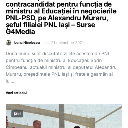
contracandidat pentru funcția de
ministru al Educației în negocierile
PNL-PSD, pe Alexandru Muraru,
șeful filialei PNL Iași – Surse
G4Media
21 noiembrie 2021
Ioana Nicolescu
Două nume sunt discutate zilele acestea de PNL
pentru funcția de ministru al Educației: Sorin
Cîmpeanu, actualul ministru, și deputatul Alexandru
Muraru, președintele PNL Iași și fratele geamăn al
lui…
Vezi articolul
Știri