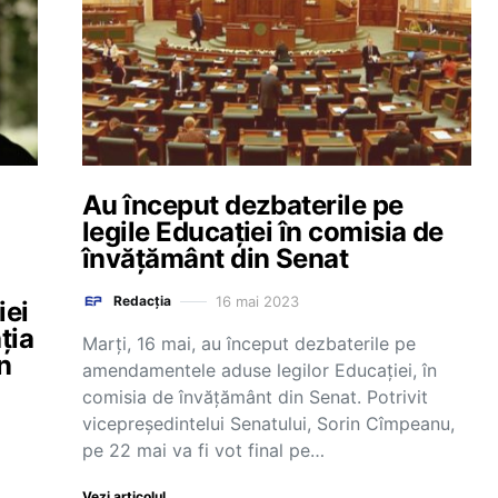
Au început dezbaterile pe
legile Educației în comisia de
învățământ din Senat
16 mai 2023
Redacția
iei
ția
Marți, 16 mai, au început dezbaterile pe
n
amendamentele aduse legilor Educației, în
comisia de învățământ din Senat. Potrivit
vicepreședintelui Senatului, Sorin Cîmpeanu,
pe 22 mai va fi vot final pe…
Vezi articolul