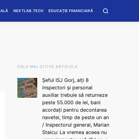
OALĂ
NEXTLAB.TECH
EDUCAȚIE FINANCIARĂ
CELE MAI CITITE ARTICOLE
Șeful ISJ Gorj, alți 8
inspectori și personal
auxiliar trebuie să returneze
peste 55.000 de lei, bani
acordați pentru decontarea
navetei, timp de peste un an
/ Inspectorul general, Marian
Staicu: La vremea aceea nu