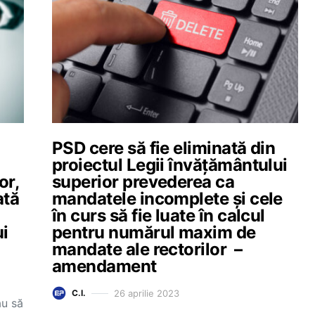
PSD cere să fie eliminată din
proiectul Legii învățământului
or,
superior prevederea ca
ată
mandatele incomplete și cele
în curs să fie luate în calcul
ui
pentru numărul maxim de
mandate ale rectorilor –
amendament
26 aprilie 2023
C.I.
au să