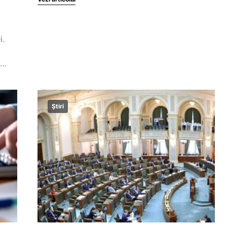
i.
e…
Știri