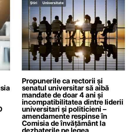
Știri
Universitate
Propunerile ca rectorii și
sia
senatul universitar să aibă
mandate de doar 4 ani și
incompatibilitatea dintre liderii
D
universitari și politicieni –
amendamente respinse în
Comisia de învățământ la
dezbaterile pe legea