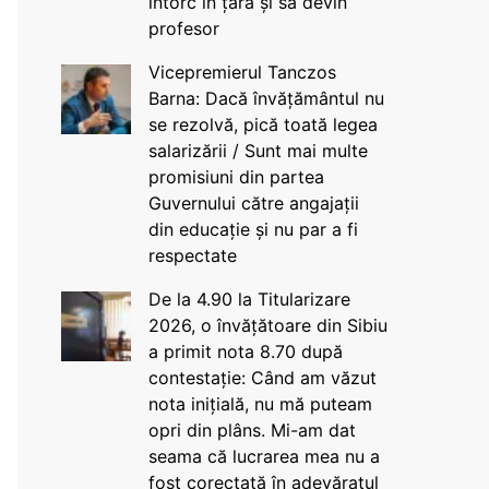
întorc în țară și să devin
profesor
Vicepremierul Tanczos
Barna: Dacă învățământul nu
se rezolvă, pică toată legea
salarizării / Sunt mai multe
promisiuni din partea
Guvernului către angajații
din educație și nu par a fi
respectate
De la 4.90 la Titularizare
2026, o învățătoare din Sibiu
a primit nota 8.70 după
contestație: Când am văzut
nota inițială, nu mă puteam
opri din plâns. Mi-am dat
seama că lucrarea mea nu a
fost corectată în adevăratul