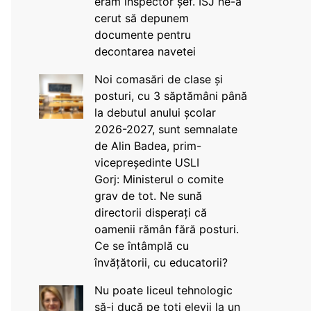
eram inspector șef. ISJ ne-a
cerut să depunem
documente pentru
decontarea navetei
Noi comasări de clase și
posturi, cu 3 săptămâni până
la debutul anului școlar
2026-2027, sunt semnalate
de Alin Badea, prim-
vicepreședinte USLI
Gorj: Ministerul o comite
grav de tot. Ne sună
directorii disperați că
oamenii rămân fără posturi.
Ce se întâmplă cu
învățătorii, cu educatorii?
Nu poate liceul tehnologic
să-i ducă pe toți elevii la un