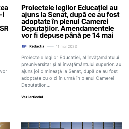
tea
Proiectele legilor Educaţiei au
-i
ajuns la Senat, după ce au fost
adoptate în plenul Camerei
USR
Deputaţilor. Amendamentele
vor fi depuse până pe 14 mai
11 mai 2023
Redacția
Proiectele legilor Educaţiei, al învăţământului
preuniversitar şi al învăţământului superior, au
 vor
ajuns joi dimineaţă la Senat, după ce au fost
adoptate cu o zi în urmă în plenul Camerei
Deputaţilor,…
Vezi articolul