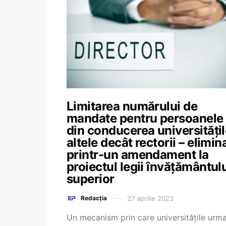
Limitarea numărului de
mandate pentru persoanele
din conducerea universitățil
altele decât rectorii – elimin
printr-un amendament la
proiectul legii învățământul
superior
27 aprilie 2023
Redacția
Un mecanism prin care universitățile urm