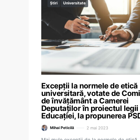
Știri
Universitate
Excepții la normele de etică
universitară, votate de Comi
de învățământ a Camerei
Deputaților în proiectul legii
Educației, la propunerea PS
2 mai 2023
Mihai Peticilă
Mai mule excepții de la normele de etică