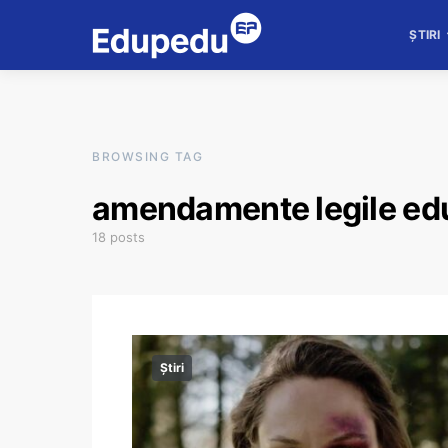
ȘTIRI
BROWSING TAG
amendamente legile edu
18 posts
Știri