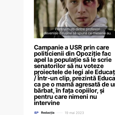
Campanie a USR prin care
politicienii din Opoziție fac
apel la populație să le scrie
senatorilor să nu voteze
proiectele de legi ale Educaț
/ Într-un clip, prezintă Educa
ca pe o mamă agresată de u
bărbat, în fața copiilor, și
pentru care nimeni nu
intervine
19 mai 2023
Redacția