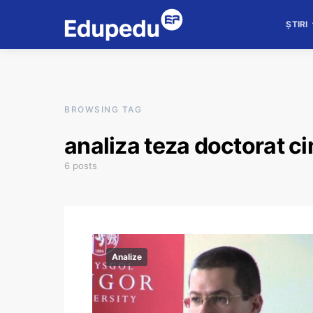
ȘTIRI
BROWSING TAG
analiza teza doctorat 
6 posts
Analize