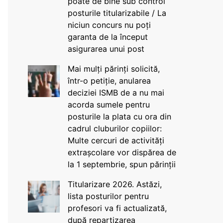
poate de bine sub control
posturile titularizabile / La
niciun concurs nu poți
garanta de la început
asigurarea unui post
Mai mulți părinți solicită,
într-o petiție, anularea
deciziei ISMB de a nu mai
acorda sumele pentru
posturile la plata cu ora din
cadrul cluburilor copiilor:
Multe cercuri de activități
extrașcolare vor dispărea de
la 1 septembrie, spun părinții
Titularizare 2026. Astăzi,
lista posturilor pentru
profesori va fi actualizată,
după repartizarea