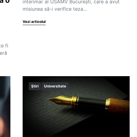
ă o
interimar al USAMV București, care a avut
misiunea să-i verifice teza…
Vezi articolul
e fi
ieră
Știri
Universitate