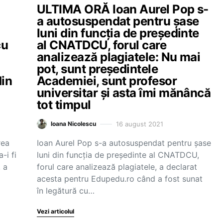
ULTIMA ORĂ Ioan Aurel Pop s-
a autosuspendat pentru șase
luni din funcția de președinte
cu
al CNATDCU, forul care
analizează plagiatele: Nu mai
pot, sunt președintele
din
Academiei, sunt profesor
universitar și asta îmi mănâncă
tot timpul
16 august 2021
Ioana Nicolescu
i
rea
Ioan Aurel Pop s-a autosuspendat pentru șase
-i fi
luni din funcția de președinte al CNATDCU,
 a
forul care analizează plagiatele, a declarat
acesta pentru Edupedu.ro când a fost sunat
în legătură cu…
Vezi articolul