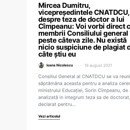
Mircea Dumitru,
vicepreședintele CNATDCU,
despre teza de doctor a lui
Cîmpeanu: Voi vorbi direct 
membrii Consiliului general
peste câteva zile. Nu există
nicio suspiciune de plagiat 
câte știu eu
16 august 2021
Ioana Nicolescu
Consiliul General al CNATDCU se va reun
săptămâna aceasta pentru a analiza cere
ministrului Educației, Sorin Cîmpeanu, de a
analizată in integrum teza sa de doctorat,
declarat pentru…
Vezi articolul