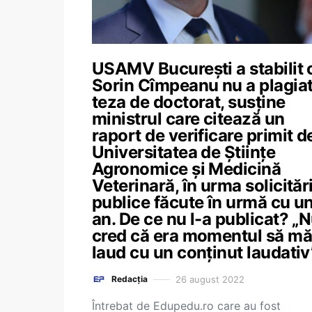
USAMV București a stabilit 
Sorin Cîmpeanu nu a plagiat
teza de doctorat, susține
ministrul care citează un
raport de verificare primit de
Universitatea de Științe
Agronomice și Medicină
Veterinară, în urma solicitări
publice făcute în urmă cu u
an. De ce nu l-a publicat? „
cred că era momentul să mă
laud cu un conținut laudativ
26 august 2022
Redacția
Întrebat de Edupedu.ro care au fost