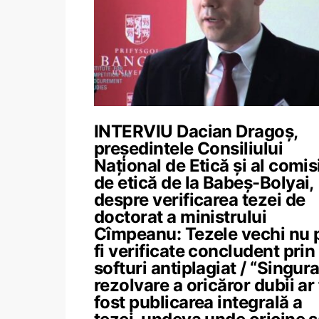
INTERVIU Dacian Dragoș,
președintele Consiliului
Național de Etică și al comis
de etică de la Babeș-Bolyai,
despre verificarea tezei de
doctorat a ministrului
Cîmpeanu: Tezele vechi nu 
fi verificate concludent prin
softuri antiplagiat / “Singur
rezolvare a oricăror dubii ar 
fost publicarea integrală a