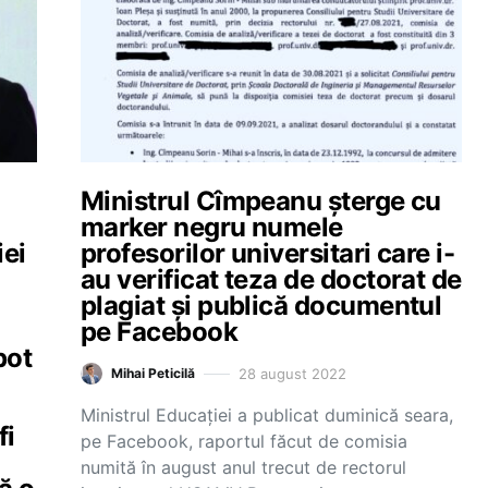
Ministrul Cîmpeanu șterge cu
marker negru numele
iei
profesorilor universitari care i-
au verificat teza de doctorat de
plagiat și publică documentul
pe Facebook
pot
28 august 2022
Mihai Peticilă
a
Ministrul Educației a publicat duminică seara,
fi
pe Facebook, raportul făcut de comisia
numită în august anul trecut de rectorul