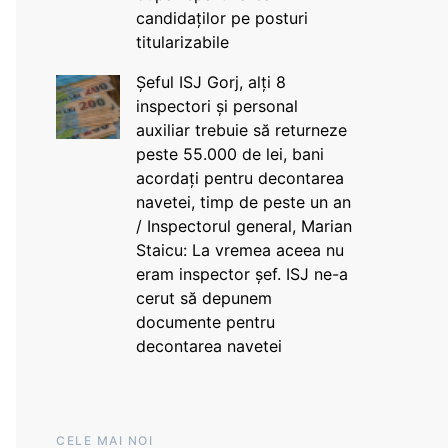
candidaților pe posturi
titularizabile
Șeful ISJ Gorj, alți 8
inspectori și personal
auxiliar trebuie să returneze
peste 55.000 de lei, bani
acordați pentru decontarea
navetei, timp de peste un an
/ Inspectorul general, Marian
Staicu: La vremea aceea nu
eram inspector șef. ISJ ne-a
cerut să depunem
documente pentru
decontarea navetei
CELE MAI NOI