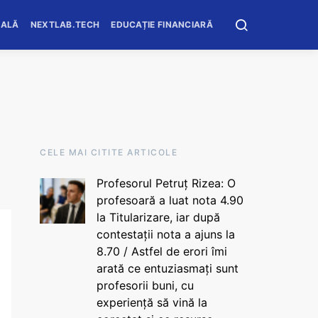
OALĂ
NEXTLAB.TECH
EDUCAȚIE FINANCIARĂ
CELE MAI CITITE ARTICOLE
Profesorul Petruț Rizea: O
profesoară a luat nota 4.90
la Titularizare, iar după
contestații nota a ajuns la
8.70 / Astfel de erori îmi
arată ce entuziasmați sunt
profesorii buni, cu
experiență să vină la