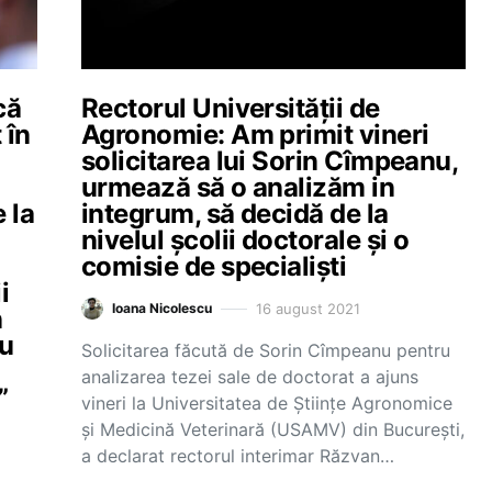
că
Rectorul Universității de
 în
Agronomie: Am primit vineri
solicitarea lui Sorin Cîmpeanu,
urmează să o analizăm in
 la
integrum, să decidă de la
nivelul școlii doctorale și o
comisie de specialiști
i
16 august 2021
Ioana Nicolescu
n
Nu
Solicitarea făcută de Sorin Cîmpeanu pentru
analizarea tezei sale de doctorat a ajuns
”
vineri la Universitatea de Științe Agronomice
și Medicină Veterinară (USAMV) din București,
a declarat rectorul interimar Răzvan…