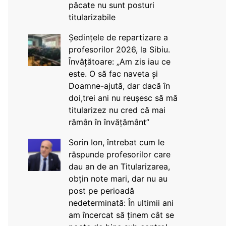
păcate nu sunt posturi
titularizabile
Ședințele de repartizare a
profesorilor 2026, la Sibiu.
Învățătoare: „Am zis iau ce
este. O să fac naveta și
Doamne-ajută, dar dacă în
doi,trei ani nu reușesc să mă
titularizez nu cred că mai
rămân în învățământ”
Sorin Ion, întrebat cum le
răspunde profesorilor care
dau an de an Titularizarea,
obțin note mari, dar nu au
post pe perioadă
nedeterminată: În ultimii ani
am încercat să ținem cât se