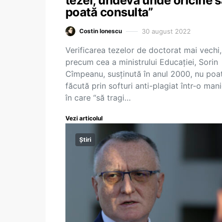
tezei, undeva unde oricine s
poată consulta”
30 august 2022
Costin Ionescu
Verificarea tezelor de doctorat mai vechi,
precum cea a ministrului Educației, Sorin
Cîmpeanu, susținută în anul 2000, nu poat
făcută prin softuri anti-plagiat într-o man
în care “să tragi…
Vezi articolul
Știri