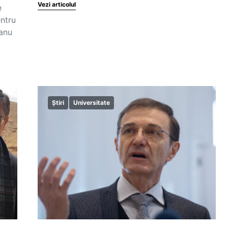
Vezi articolul
e
entru
eanu
Știri
Universitate