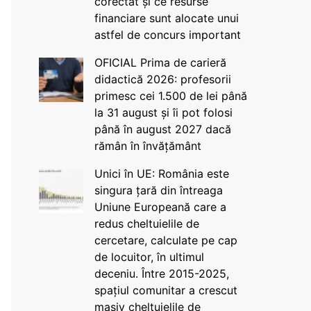
corectat și ce resurse
financiare sunt alocate unui
astfel de concurs important
OFICIAL Prima de carieră
didactică 2026: profesorii
primesc cei 1.500 de lei până
la 31 august și îi pot folosi
până în august 2027 dacă
rămân în învățământ
Unici în UE: România este
singura țară din întreaga
Uniune Europeană care a
redus cheltuielile de
cercetare, calculate pe cap
de locuitor, în ultimul
deceniu. Între 2015-2025,
spațiul comunitar a crescut
masiv cheltuielile de