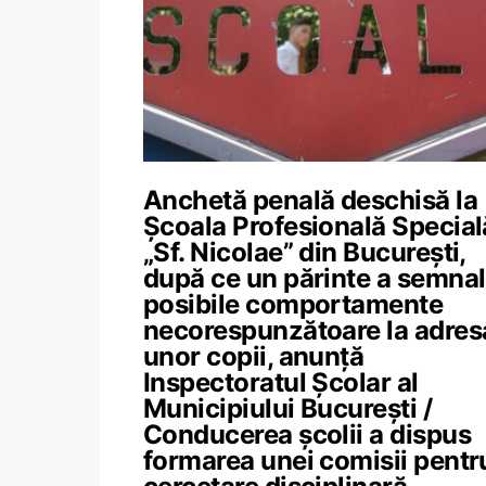
Anchetă penală deschisă la
Școala Profesională Special
„Sf. Nicolae” din București,
după ce un părinte a semnal
posibile comportamente
necorespunzătoare la adres
unor copii, anunță
Inspectoratul Școlar al
Municipiului București /
Conducerea școlii a dispus
formarea unei comisii pentr