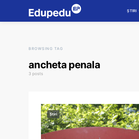
ȘTIRI
BROWSING TAG
ancheta penala
3 posts
Știri