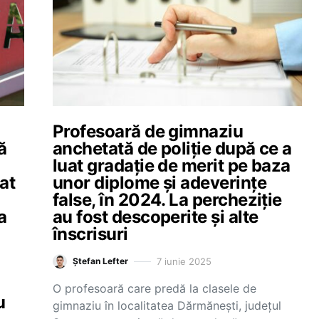
Profesoară de gimnaziu
ă
anchetată de poliție după ce a
luat gradație de merit pe baza
at
unor diplome și adeverințe
false, în 2024. La percheziție
a
au fost descoperite și alte
înscrisuri
7 iunie 2025
Ștefan Lefter
O profesoară care predă la clasele de
u
gimnaziu în localitatea Dărmănești, județul