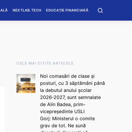
OALĂ
NEXTLAB.TECH
EDUCAȚIE FINANCIARĂ
CELE MAI CITITE ARTICOLE
Noi comasări de clase și
posturi, cu 3 săptămâni până
la debutul anului școlar
2026-2027, sunt semnalate
de Alin Badea, prim-
vicepreședinte USLI
Gorj: Ministerul o comite
grav de tot. Ne sună