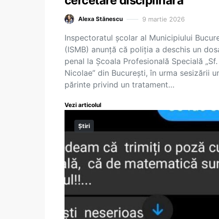
cercetare disciplinară
9 martie 2026
Alexa Stănescu
Inspectoratul școlar al Municipiului Bucure
(ISMB) anunță că poliția a deschis un dos
penal la Școala Profesională Specială „Sf.
Nicolae” din București, în urma sesizării u
părinte privind un tratament…
Vezi articolul
Știri