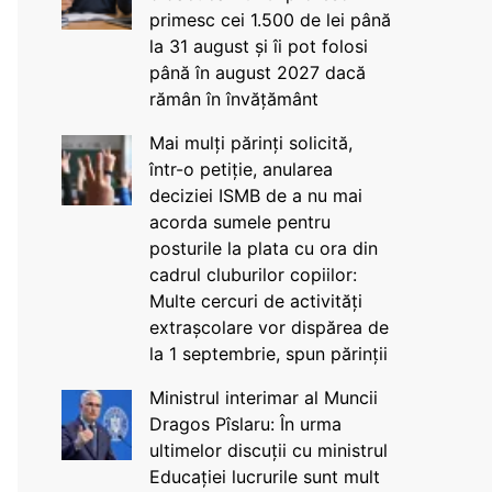
primesc cei 1.500 de lei până
la 31 august și îi pot folosi
până în august 2027 dacă
rămân în învățământ
Mai mulți părinți solicită,
într-o petiție, anularea
deciziei ISMB de a nu mai
acorda sumele pentru
posturile la plata cu ora din
cadrul cluburilor copiilor:
Multe cercuri de activități
extrașcolare vor dispărea de
la 1 septembrie, spun părinții
Ministrul interimar al Muncii
Dragos Pîslaru: În urma
ultimelor discuții cu ministrul
Educației lucrurile sunt mult