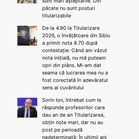
sunt mari așteptările. Din
păcate nu sunt posturi
titularizabile
De la 4.90 la Titularizare
2026, o învățătoare din Sibiu
a primit nota 8.70 după
contestație: Când am văzut
nota inițială, nu mă puteam
opri din plâns. Mi-am dat
seama că lucrarea mea nu a
fost corectată în adevăratul
sens al cuvântului
Sorin Ion, întrebat cum le
răspunde profesorilor care
dau an de an Titularizarea,
obțin note mari, dar nu au
post pe perioadă
nedeterminată: În ultimii ani