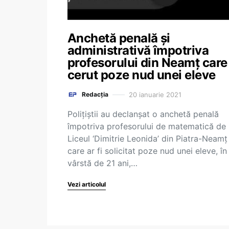
Anchetă penală şi
administrativă împotriva
profesorului din Neamț care
cerut poze nud unei eleve
20 ianuarie 2021
Redacția
Poliţiştii au declanşat o anchetă penală
împotriva profesorului de matematică de 
Liceul ‘Dimitrie Leonida’ din Piatra-Neamţ
care ar fi solicitat poze nud unei eleve, în
vârstă de 21 ani,…
Vezi articolul