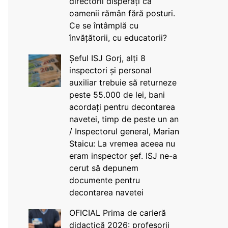
directorii disperați că
oamenii rămân fără posturi.
Ce se întâmplă cu
învățătorii, cu educatorii?
Șeful ISJ Gorj, alți 8
inspectori și personal
auxiliar trebuie să returneze
peste 55.000 de lei, bani
acordați pentru decontarea
navetei, timp de peste un an
/ Inspectorul general, Marian
Staicu: La vremea aceea nu
eram inspector șef. ISJ ne-a
cerut să depunem
documente pentru
decontarea navetei
OFICIAL Prima de carieră
didactică 2026: profesorii