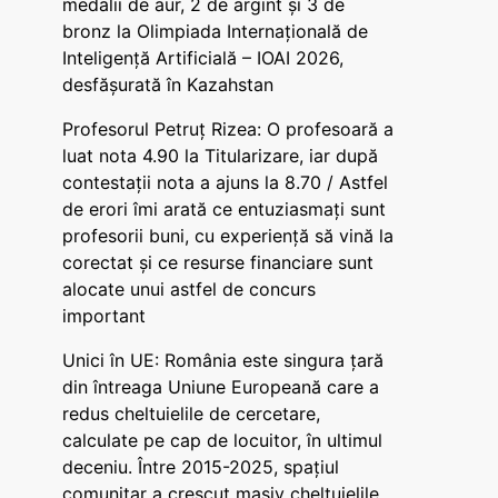
medalii de aur, 2 de argint și 3 de
bronz la Olimpiada Internațională de
Inteligență Artificială – IOAI 2026,
desfășurată în Kazahstan
Profesorul Petruț Rizea: O profesoară a
luat nota 4.90 la Titularizare, iar după
contestații nota a ajuns la 8.70 / Astfel
de erori îmi arată ce entuziasmați sunt
profesorii buni, cu experiență să vină la
corectat și ce resurse financiare sunt
alocate unui astfel de concurs
important
Unici în UE: România este singura țară
din întreaga Uniune Europeană care a
redus cheltuielile de cercetare,
calculate pe cap de locuitor, în ultimul
deceniu. Între 2015-2025, spațiul
comunitar a crescut masiv cheltuielile