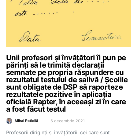
Unii profesori și învățători îi pun pe
părinți să le trimită declarații
semnate pe propria răspundere cu
rezultatul testului de salivă / Școlile
sunt obligate de DSP să raporteze
rezultatele pozitive în aplicația
oficială Rapter, în aceeași zi în care
a fost făcut testul
6 decembrie 2021
Mihai Peticilă
Profesorii diriginți și învățătorii, cei care sunt