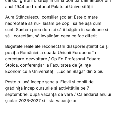
cei doi grifoni distruși în urma bombardamentelor din
anul 1944 pe frontonul Palatului Universității
Aura Stănculescu, consilier școlar: Este o mare
nedreptate să nu-i lăsăm pe copii să fie așa cum
sunt. Suntem prea dornici să îi băgăm în șabloane și
să-i corectăm, să invalidăm ceea ce fac diferit
Bugetele reale ale reconectării diasporei științifice și
poziția României la coada Uniunii Europene în
cercetare-dezvoltare / Op Ed Profesorul Eduard
Stoica, conferențiar la Facultatea de Științe
Economice a Universității „Lucian Blaga” din Sibiu
Peste o lună începe școala. Elevii și copiii de
grădiniță încep cursurile și activitățile pe 7
septembrie, după vacanța de vară / Calendarul anului
școlar 2026-2027 și lista vacanțelor