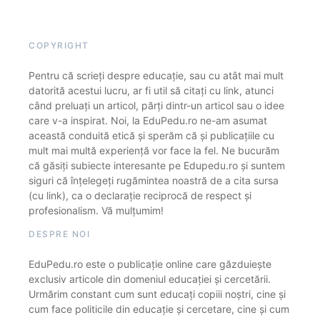
COPYRIGHT
Pentru că scrieți despre educație, sau cu atât mai mult
datorită acestui lucru, ar fi util să citați cu link, atunci
când preluați un articol, părți dintr-un articol sau o idee
care v-a inspirat. Noi, la EduPedu.ro ne-am asumat
această conduită etică și sperăm că și publicațiile cu
mult mai multă experiență vor face la fel. Ne bucurăm
că găsiți subiecte interesante pe Edupedu.ro și suntem
siguri că înțelegeți rugămintea noastră de a cita sursa
(cu link), ca o declarație reciprocă de respect și
profesionalism. Vă mulțumim!
DESPRE NOI
EduPedu.ro este o publicație online care găzduiește
exclusiv articole din domeniul educației și cercetării.
Urmărim constant cum sunt educați copiii noștri, cine și
cum face politicile din educație și cercetare, cine și cum