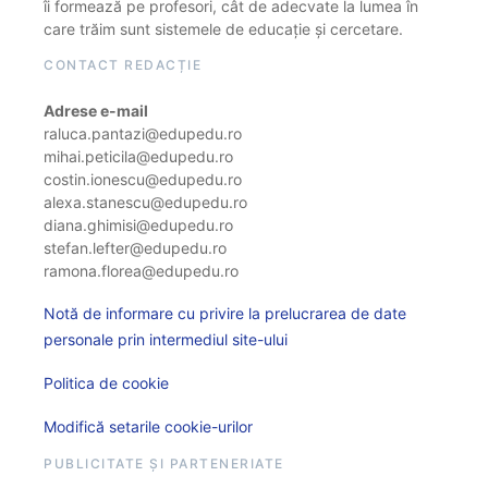
îi formează pe profesori, cât de adecvate la lumea în
care trăim sunt sistemele de educație și cercetare.
CONTACT REDACȚIE
Adrese e-mail
raluca.pantazi@edupedu.ro
mihai.peticila@edupedu.ro
costin.ionescu@edupedu.ro
alexa.stanescu@edupedu.ro
diana.ghimisi@edupedu.ro
stefan.lefter@edupedu.ro
ramona.florea@edupedu.ro
Notă de informare cu privire la prelucrarea de date
personale prin intermediul site-ului
Politica de cookie
Modifică setarile cookie-urilor
PUBLICITATE ȘI PARTENERIATE