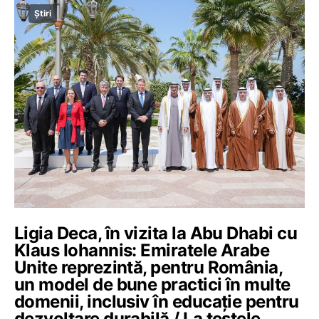
Știri
Ligia Deca, în vizita la Abu Dhabi cu
Klaus Iohannis: Emiratele Arabe
Unite reprezintă, pentru România,
un model de bune practici în multe
domenii, inclusiv în educație pentru
dezvoltare durabilă / La testele