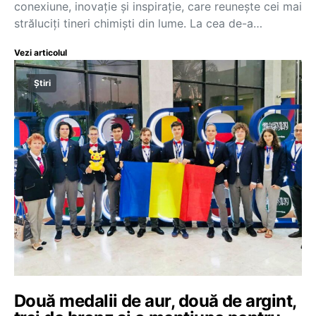
conexiune, inovaţie şi inspiraţie, care reuneşte cei mai
străluciţi tineri chimişti din lume. La cea de-a…
Vezi articolul
Știri
Două medalii de aur, două de argint,