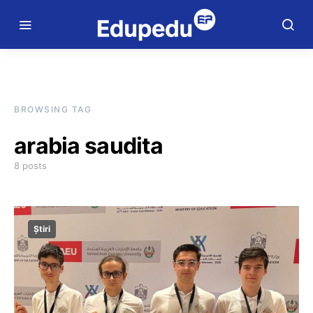
BROWSING TAG
arabia saudita
8 posts
Știri