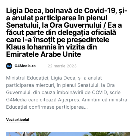
Ligia Deca, bolnavă de Covid-19, şi-
a anulat participarea în plenul
Senatului, la Ora Guvernului / Ea a
făcut parte din delegația oficială
care l-a însoțit pe președintele
Klaus Iohannis în vizita din
Emiratele Arabe Unite
22 martie 2023
G4Media.ro
Ministrul Educaţiei, Ligia Deca, şi-a anulat
participarea miercuri, în plenul Senatului, la Ora
Guvernului, din cauza îmbolnăvirii de COVID, scrie
G4Media care citează Agerpres. Amintim că ministra
Educației confirmase participarea…
Vezi articolul