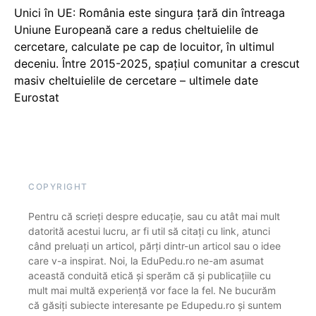
Unici în UE: România este singura țară din întreaga
Uniune Europeană care a redus cheltuielile de
cercetare, calculate pe cap de locuitor, în ultimul
deceniu. Între 2015-2025, spațiul comunitar a crescut
masiv cheltuielile de cercetare – ultimele date
Eurostat
COPYRIGHT
Pentru că scrieți despre educație, sau cu atât mai mult
datorită acestui lucru, ar fi util să citați cu link, atunci
când preluați un articol, părți dintr-un articol sau o idee
care v-a inspirat. Noi, la EduPedu.ro ne-am asumat
această conduită etică și sperăm că și publicațiile cu
mult mai multă experiență vor face la fel. Ne bucurăm
că găsiți subiecte interesante pe Edupedu.ro și suntem