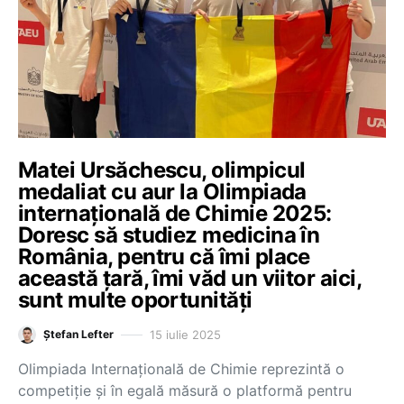
Matei Ursăchescu, olimpicul
medaliat cu aur la Olimpiada
internațională de Chimie 2025:
Doresc să studiez medicina în
România, pentru că îmi place
această ţară, îmi văd un viitor aici,
sunt multe oportunități
15 iulie 2025
Ștefan Lefter
Olimpiada Internaţională de Chimie reprezintă o
competiţie şi în egală măsură o platformă pentru