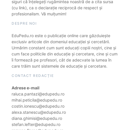
siguri că înțelegeți rugămintea noastră de a cita sursa
(cu link), ca o declarație reciprocă de respect și
profesionalism. Vă mulțumim!
DESPRE NOI
EduPedu.ro este o publicație online care găzduiește
exclusiv articole din domeniul educației și cercetării.
Urmărim constant cum sunt educați copiii noștri, cine și
cum face politicile din educație și cercetare, cine și cum
îi formează pe profesori, cât de adecvate la lumea în
care trăim sunt sistemele de educație și cercetare.
CONTACT REDACȚIE
Adrese e-mail
raluca.pantazi@edupedu.ro
mihai.peticila@edupedu.ro
costin.ionescu@edupedu.ro
alexa.stanescu@edupedu.ro
diana.ghimisi@edupedu.ro
stefan.lefter@edupedu.ro