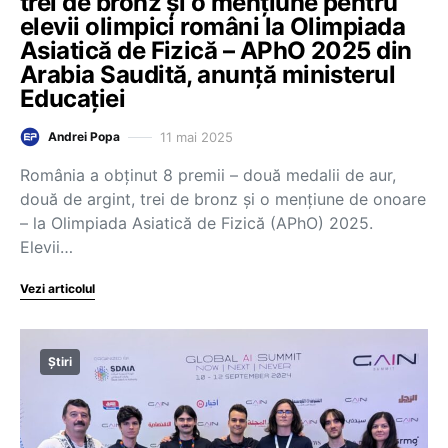
trei de bronz și o mențiune pentru
elevii olimpici români la Olimpiada
Asiatică de Fizică – APhO 2025 din
Arabia Saudită, anunță ministerul
Educației
11 mai 2025
Andrei Popa
România a obținut 8 premii – două medalii de aur,
două de argint, trei de bronz și o mențiune de onoare
– la Olimpiada Asiatică de Fizică (APhO) 2025.
Elevii…
Vezi articolul
Știri