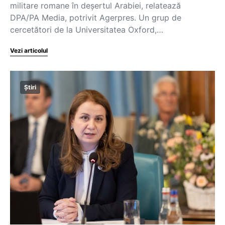
militare romane în deşertul Arabiei, relatează
DPA/PA Media, potrivit Agerpres. Un grup de
cercetători de la Universitatea Oxford,…
Vezi articolul
Știri