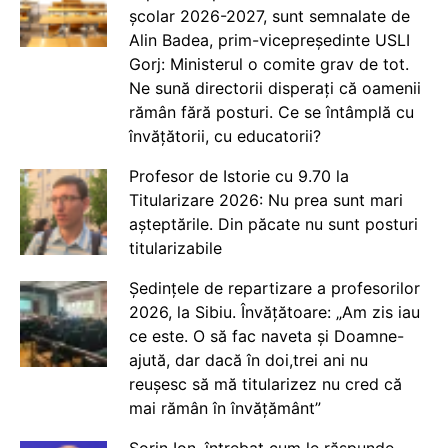
școlar 2026-2027, sunt semnalate de
Alin Badea, prim-vicepreședinte USLI
Gorj: Ministerul o comite grav de tot.
Ne sună directorii disperați că oamenii
rămân fără posturi. Ce se întâmplă cu
învățătorii, cu educatorii?
Profesor de Istorie cu 9.70 la
Titularizare 2026: Nu prea sunt mari
așteptările. Din păcate nu sunt posturi
titularizabile
Ședințele de repartizare a profesorilor
2026, la Sibiu. Învățătoare: „Am zis iau
ce este. O să fac naveta și Doamne-
ajută, dar dacă în doi,trei ani nu
reușesc să mă titularizez nu cred că
mai rămân în învățământ”
Sorin Ion, întrebat cum le răspunde