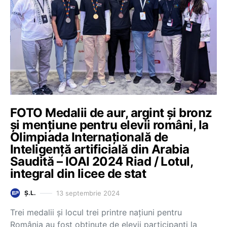
FOTO Medalii de aur, argint și bronz
și mențiune pentru elevii români, la
Olimpiada Internațională de
Inteligență artificială din Arabia
Saudită – IOAI 2024 Riad / Lotul,
integral din licee de stat
13 septembrie 2024
Ș.L.
Trei medalii și locul trei printre națiuni pentru
România au fost obținute de elevii participanți la