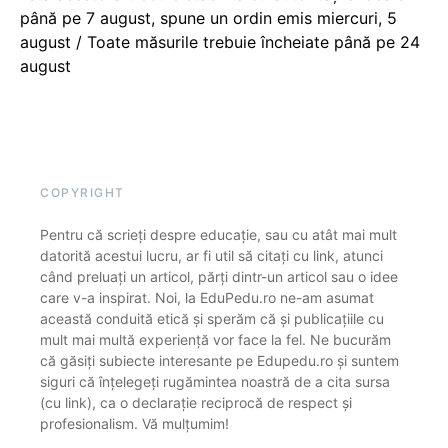
până pe 7 august, spune un ordin emis miercuri, 5
august / Toate măsurile trebuie încheiate până pe 24
august
COPYRIGHT
Pentru că scrieți despre educație, sau cu atât mai mult
datorită acestui lucru, ar fi util să citați cu link, atunci
când preluați un articol, părți dintr-un articol sau o idee
care v-a inspirat. Noi, la EduPedu.ro ne-am asumat
această conduită etică și sperăm că și publicațiile cu
mult mai multă experiență vor face la fel. Ne bucurăm
că găsiți subiecte interesante pe Edupedu.ro și suntem
siguri că înțelegeți rugămintea noastră de a cita sursa
(cu link), ca o declarație reciprocă de respect și
profesionalism. Vă mulțumim!