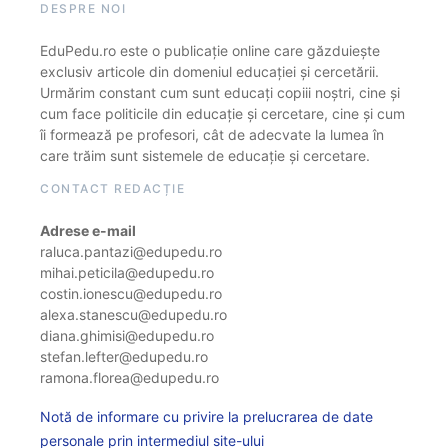
DESPRE NOI
EduPedu.ro este o publicație online care găzduiește
exclusiv articole din domeniul educației și cercetării.
Urmărim constant cum sunt educați copiii noștri, cine și
cum face politicile din educație și cercetare, cine și cum
îi formează pe profesori, cât de adecvate la lumea în
care trăim sunt sistemele de educație și cercetare.
CONTACT REDACȚIE
Adrese e-mail
raluca.pantazi@edupedu.ro
mihai.peticila@edupedu.ro
costin.ionescu@edupedu.ro
alexa.stanescu@edupedu.ro
diana.ghimisi@edupedu.ro
stefan.lefter@edupedu.ro
ramona.florea@edupedu.ro
Notă de informare cu privire la prelucrarea de date
personale prin intermediul site-ului