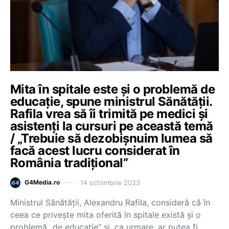
Mita în spitale este şi o problemă de
educaţie, spune ministrul Sănătății.
Rafila vrea să îi trimită pe medici și
asistenți la cursuri pe această temă
/ „Trebuie să dezobişnuim lumea să
facă acest lucru considerat în
România tradiţional”
14 octombrie 2023
G4Media.ro
Ministrul Sănătăţii, Alexandru Rafila, consideră că în
ceea ce priveşte mita oferită în spitale există şi o
problemă „de educaţie” şi, ca urmare, ar putea fi