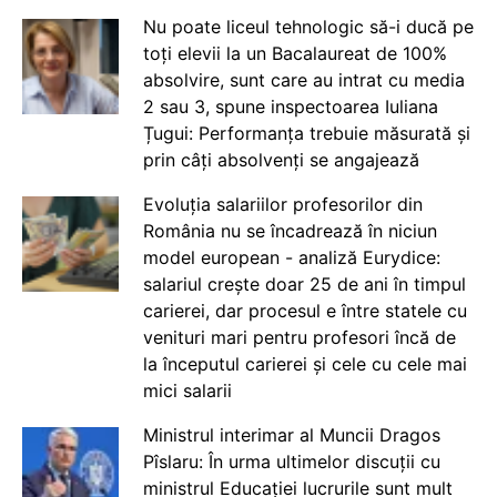
Nu poate liceul tehnologic să-i ducă pe
toți elevii la un Bacalaureat de 100%
absolvire, sunt care au intrat cu media
2 sau 3, spune inspectoarea Iuliana
Țugui: Performanța trebuie măsurată și
prin câți absolvenți se angajează
Evoluția salariilor profesorilor din
România nu se încadrează în niciun
model european - analiză Eurydice:
salariul crește doar 25 de ani în timpul
carierei, dar procesul e între statele cu
venituri mari pentru profesori încă de
la începutul carierei și cele cu cele mai
mici salarii
Ministrul interimar al Muncii Dragos
Pîslaru: În urma ultimelor discuții cu
ministrul Educației lucrurile sunt mult