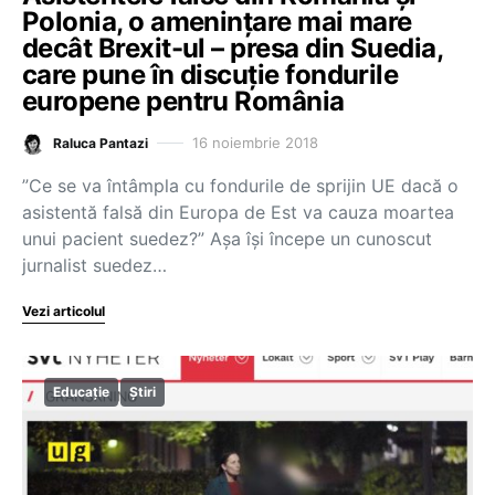
Polonia, o amenințare mai mare
decât Brexit-ul – presa din Suedia,
care pune în discuție fondurile
europene pentru România
16 noiembrie 2018
Raluca Pantazi
”Ce se va întâmpla cu fondurile de sprijin UE dacă o
asistentă falsă din Europa de Est va cauza moartea
unui pacient suedez?” Așa își începe un cunoscut
jurnalist suedez…
Vezi articolul
Educație
Știri