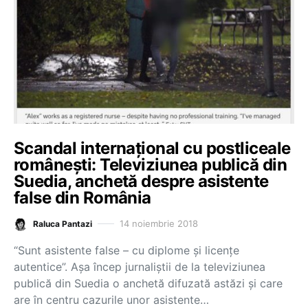
Scandal internațional cu postliceale
românești: Televiziunea publică din
Suedia, anchetă despre asistente
false din România
14 noiembrie 2018
Raluca Pantazi
“Sunt asistente false – cu diplome și licențe
autentice”. Așa încep jurnaliștii de la televiziunea
publică din Suedia o anchetă difuzată astăzi și care
are în centru cazurile unor asistente…