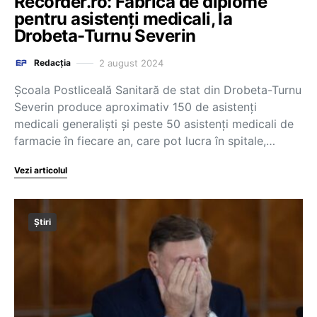
Recorder.ro: Fabrică de diplome
pentru asistenți medicali, la
Drobeta-Turnu Severin
2 august 2024
Redacția
Școala Postliceală Sanitară de stat din Drobeta-Turnu
Severin produce aproximativ 150 de asistenți
medicali generaliști și peste 50 asistenți medicali de
farmacie în fiecare an, care pot lucra în spitale,…
Vezi articolul
Știri