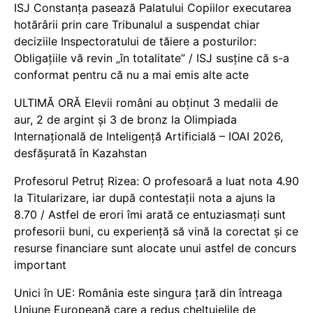
ISJ Constanța pasează Palatului Copiilor executarea
hotărârii prin care Tribunalul a suspendat chiar
deciziile Inspectoratului de tăiere a posturilor:
Obligațiile vă revin „în totalitate” / ISJ susține că s-a
conformat pentru că nu a mai emis alte acte
ULTIMĂ ORĂ Elevii români au obținut 3 medalii de
aur, 2 de argint și 3 de bronz la Olimpiada
Internațională de Inteligență Artificială – IOAI 2026,
desfășurată în Kazahstan
Profesorul Petruț Rizea: O profesoară a luat nota 4.90
la Titularizare, iar după contestații nota a ajuns la
8.70 / Astfel de erori îmi arată ce entuziasmați sunt
profesorii buni, cu experiență să vină la corectat și ce
resurse financiare sunt alocate unui astfel de concurs
important
Unici în UE: România este singura țară din întreaga
Uniune Europeană care a redus cheltuielile de