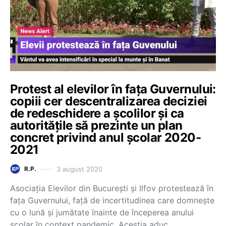
Protest al elevilor în fața Guvernului:
copiii cer descentralizarea deciziei
de redeschidere a școlilor și ca
autoritățile să prezinte un plan
concret privind anul școlar 2020-
2021
3 august 2020
R.P.
Asociația Elevilor din București și Ilfov protestează în
fața Guvernului, față de incertitudinea care domnește
cu o lună și jumătate înainte de începerea anului
școlar în context pandemic. Aceștia aduc…