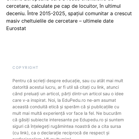
cercetare, calculate pe cap de locuitor, în ultimul
deceniu. Între 2015-2025, spațiul comunitar a crescut
masiv cheltuielile de cercetare – ultimele date
Eurostat
COPYRIGHT
Pentru că scrieți despre educație, sau cu atât mai mult
datorită acestui lucru, ar fi util să citați cu link, atunci
când preluați un articol, părți dintr-un articol sau o idee
care v-a inspirat. Noi, la EduPedu.ro ne-am asumat
această conduită etică și sperăm că și publicațiile cu
mult mai multă experiență vor face la fel. Ne bucurăm
că găsiți subiecte interesante pe Edupedu.ro și suntem
siguri că înțelegeți rugămintea noastră de a cita sursa
(cu link), ca o declarație reciprocă de respect și