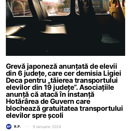
Grevă japoneză anunțată de elevii
din 6 județe, care cer demisia Ligiei
Deca pentru „tăierea transportului
elevilor din 19 judeţe”. Asociațiile
anunță că atacă în instanță
Hotărârea de Guvern care
blochează gratuitatea transportului
elevilor spre școli
9 ianuarie 2024
R.P.