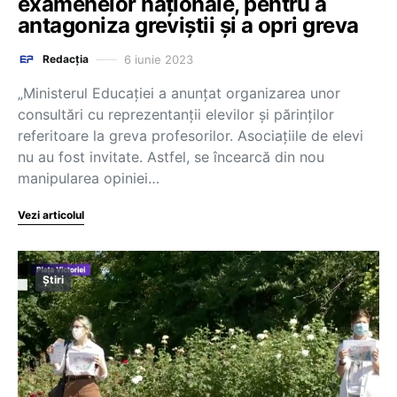
examenelor naţionale, pentru a
antagoniza greviştii şi a opri greva
6 iunie 2023
Redacția
„Ministerul Educaţiei a anunţat organizarea unor
consultări cu reprezentanţii elevilor şi părinţilor
referitoare la greva profesorilor. Asociaţiile de elevi
nu au fost invitate. Astfel, se încearcă din nou
manipularea opiniei…
Vezi articolul
Știri