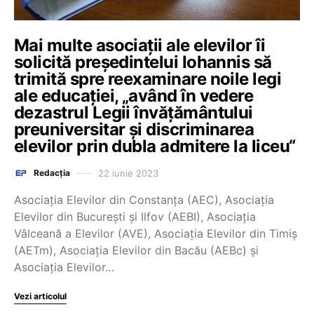
Mai multe asociații ale elevilor îi
solicită preşedintelui Iohannis să
trimită spre reexaminare noile legi
ale educaţiei, „având în vedere
dezastrul Legii învăţământului
preuniversitar şi discriminarea
elevilor prin dubla admitere la liceu“
22 iunie 2023
Redacția
Asociaţia Elevilor din Constanţa (AEC), Asociaţia
Elevilor din Bucureşti şi Ilfov (AEBI), Asociaţia
Vâlceană a Elevilor (AVE), Asociaţia Elevilor din Timiş
(AETm), Asociaţia Elevilor din Bacău (AEBc) şi
Asociaţia Elevilor…
Vezi articolul