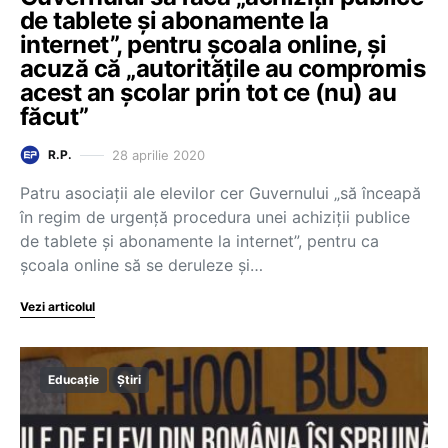
de tablete și abonamente la
internet”, pentru școala online, și
acuză că „autoritățile au compromis
acest an școlar prin tot ce (nu) au
făcut”
28 aprilie 2020
R.P.
Patru asociații ale elevilor cer Guvernului „să înceapă
în regim de urgență procedura unei achiziții publice
de tablete și abonamente la internet”, pentru ca
școala online să se deruleze și…
Vezi articolul
Educație
Știri