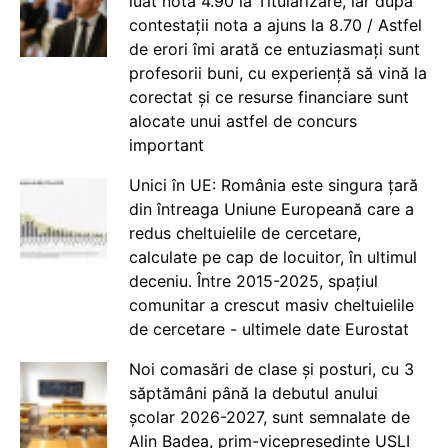
luat nota 4.90 la Titularizare, iar după
contestații nota a ajuns la 8.70 / Astfel
de erori îmi arată ce entuziasmați sunt
profesorii buni, cu experiență să vină la
corectat și ce resurse financiare sunt
alocate unui astfel de concurs
important
Unici în UE: România este singura țară
din întreaga Uniune Europeană care a
redus cheltuielile de cercetare,
calculate pe cap de locuitor, în ultimul
deceniu. Între 2015-2025, spațiul
comunitar a crescut masiv cheltuielile
de cercetare - ultimele date Eurostat
Noi comasări de clase și posturi, cu 3
săptămâni până la debutul anului
școlar 2026-2027, sunt semnalate de
Alin Badea, prim-vicepreședinte USLI