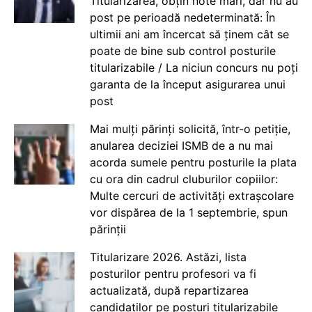
Titularizarea, obțin note mari, dar nu au
post pe perioadă nedeterminată: În
ultimii ani am încercat să ținem cât se
poate de bine sub control posturile
titularizabile / La niciun concurs nu poți
garanta de la început asigurarea unui
post
Mai mulți părinți solicită, într-o petiție,
anularea deciziei ISMB de a nu mai
acorda sumele pentru posturile la plata
cu ora din cadrul cluburilor copiilor:
Multe cercuri de activități extrașcolare
vor dispărea de la 1 septembrie, spun
părinții
Titularizare 2026. Astăzi, lista
posturilor pentru profesori va fi
actualizată, după repartizarea
candidaților pe posturi titularizabile