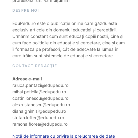
profesionalism. Vă mulțumim!
DESPRE NOI
EduPedu.ro este o publicație online care găzduiește
exclusiv articole din domeniul educației și cercetării.
Urmărim constant cum sunt educați copiii noștri, cine și
cum face politicile din educație și cercetare, cine și cum
îi formează pe profesori, cât de adecvate la lumea în
care trăim sunt sistemele de educație și cercetare.
CONTACT REDACȚIE
Adrese e-mail
raluca.pantazi@edupedu.ro
mihai.peticila@edupedu.ro
costin.ionescu@edupedu.ro
alexa.stanescu@edupedu.ro
diana.ghimisi@edupedu.ro
stefan.lefter@edupedu.ro
ramona.florea@edupedu.ro
Notă de informare cu privire la prelucrarea de date