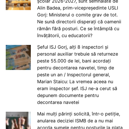
școlar 2026-2027, sunt semnalate de
Alin Badea, prim-vicepreședinte USLI
Gorj: Ministerul o comite grav de tot.
Ne sună directorii disperați că oamenii
rămân fără posturi. Ce se întâmplă cu
învățătorii, cu educatorii?
Șeful ISJ Gorj, alți 8 inspectori și
personal auxiliar trebuie să returneze
peste 55.000 de lei, bani acordați
pentru decontarea navetei, timp de
peste un an / Inspectorul general,
Marian Staicu: La vremea aceea nu
eram inspector șef. ISJ ne-a cerut să
depunem documente pentru
decontarea navetei
Mai mulți părinți solicită, într-o petiție,
anularea deciziei ISMB de a nu mai
acorda sumele pentru posturile la plata