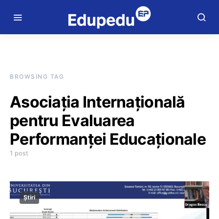
BROWSING TAG
Asociația Internațională
pentru Evaluarea
Performanței Educaționale
1 post
Știri