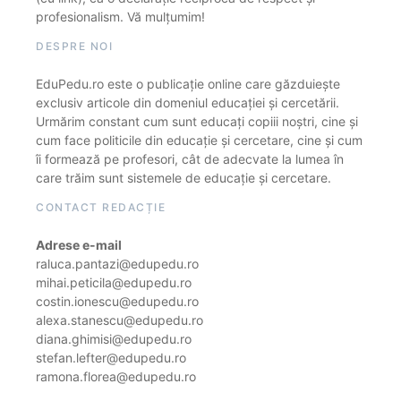
profesionalism. Vă mulțumim!
DESPRE NOI
EduPedu.ro este o publicație online care găzduiește
exclusiv articole din domeniul educației și cercetării.
Urmărim constant cum sunt educați copiii noștri, cine și
cum face politicile din educație și cercetare, cine și cum
îi formează pe profesori, cât de adecvate la lumea în
care trăim sunt sistemele de educație și cercetare.
CONTACT REDACȚIE
Adrese e-mail
raluca.pantazi@edupedu.ro
mihai.peticila@edupedu.ro
costin.ionescu@edupedu.ro
alexa.stanescu@edupedu.ro
diana.ghimisi@edupedu.ro
stefan.lefter@edupedu.ro
ramona.florea@edupedu.ro