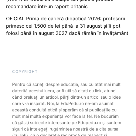
recomandare într-un raport britanic
OFICIAL Prima de carieră didactică 2026: profesorii
primesc cei 1.500 de lei până la 31 august și îi pot
folosi până în august 2027 dacă rămân în învățământ
COPYRIGHT
Pentru că scrieți despre educație, sau cu atât mai mult
datorită acestui lucru, ar fi util să citați cu link, atunci
când preluați un articol, părți dintr-un articol sau o idee
care v-a inspirat. Noi, la EduPedu.ro ne-am asumat
această conduită etică și sperăm că și publicațiile cu
mult mai multă experiență vor face la fel. Ne bucurăm
că găsiți subiecte interesante pe Edupedu.ro și suntem
siguri că înțelegeți rugămintea noastră de a cita sursa
(cu link), ca o declarație reciprocă de respect și