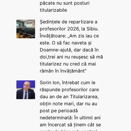
păcate nu sunt posturi
titularizabile
Ședințele de repartizare a
profesorilor 2026, la Sibiu.
Învățătoare: „Am zis iau ce
este. O să fac naveta și
Doamne-ajută, dar dacă în
doi,trei ani nu reușesc să mă
titularizez nu cred că mai
rămân în învățământ”
Sorin Ion, întrebat cum le
răspunde profesorilor care
dau an de an Titularizarea,
obțin note mari, dar nu au
post pe perioadă
nedeterminată: În ultimii ani
am încercat să ținem cât se