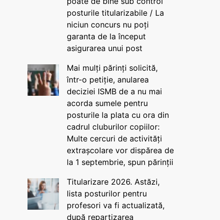
poate de bine sub control
posturile titularizabile / La
niciun concurs nu poți
garanta de la început
asigurarea unui post
Mai mulți părinți solicită,
într-o petiție, anularea
deciziei ISMB de a nu mai
acorda sumele pentru
posturile la plata cu ora din
cadrul cluburilor copiilor:
Multe cercuri de activități
extrașcolare vor dispărea de
la 1 septembrie, spun părinții
Titularizare 2026. Astăzi,
lista posturilor pentru
profesori va fi actualizată,
după repartizarea