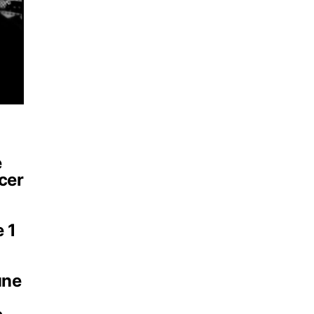
e
 cer
e 1
une