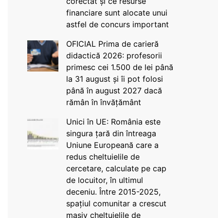
corectat și ce resurse
financiare sunt alocate unui
astfel de concurs important
OFICIAL Prima de carieră
didactică 2026: profesorii
primesc cei 1.500 de lei până
la 31 august și îi pot folosi
până în august 2027 dacă
rămân în învățământ
Unici în UE: România este
singura țară din întreaga
Uniune Europeană care a
redus cheltuielile de
cercetare, calculate pe cap
de locuitor, în ultimul
deceniu. Între 2015-2025,
spațiul comunitar a crescut
masiv cheltuielile de