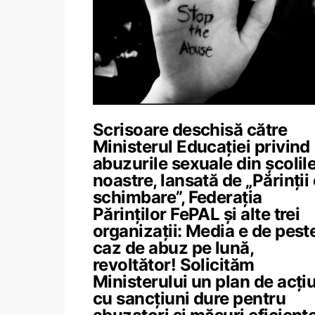
Scrisoare deschisă către
Ministerul Educației privind
abuzurile sexuale din școlil
noastre, lansată de „Părinții
schimbare”, Federația
Părinților FePAL și alte trei
organizații: Media e de pest
caz de abuz pe lună,
revoltător! Solicităm
Ministerului un plan de acţi
cu sancţiuni dure pentru