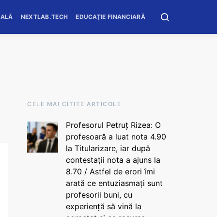
OALĂ
NEXTLAB.TECH
EDUCAȚIE FINANCIARĂ
CELE MAI CITITE ARTICOLE
Profesorul Petruț Rizea: O
profesoară a luat nota 4.90
la Titularizare, iar după
contestații nota a ajuns la
8.70 / Astfel de erori îmi
arată ce entuziasmați sunt
profesorii buni, cu
experiență să vină la