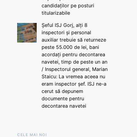
candidaților pe posturi
titularizabile
Șeful ISJ Gorj, alți 8
inspectori și personal
auxiliar trebuie să returneze
peste 55.000 de lei, bani
acordați pentru decontarea
navetei, timp de peste un an
/ Inspectorul general, Marian
Staicu: La vremea aceea nu
eram inspector șef. ISJ ne-a
cerut să depunem
documente pentru
decontarea navetei
CELE MAI NOI