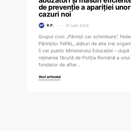
abuzatori şi măsuri eficient
de prevenţie a apariţiei unor
cazuri noi
31 iulie 2024
R.P.
Grupul civic „Părinții cer schimbare”, Fede
Părinților FePAL, alături de alte trei organi
îi cer public Ministerului Educației – după
reținerea făcută de Poliția Română a unui
fondator de after…
Vezi articolul