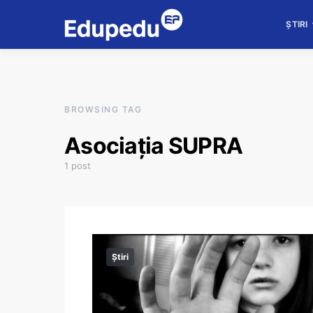
ȘTIRI
BROWSING TAG
Asociația SUPRA
1 post
Știri