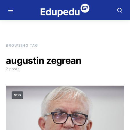
BROWSING TAG
augustin zegrean
2 posts
Știri