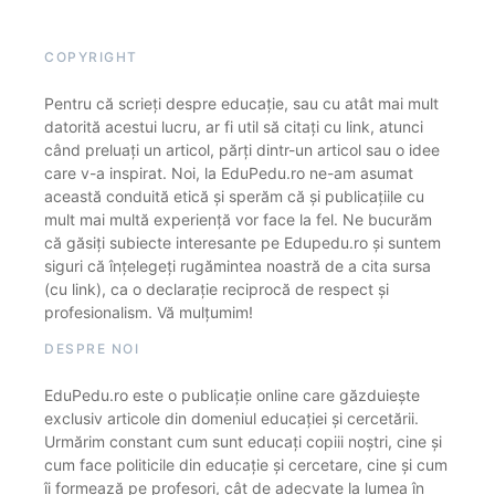
COPYRIGHT
Pentru că scrieți despre educație, sau cu atât mai mult
datorită acestui lucru, ar fi util să citați cu link, atunci
când preluați un articol, părți dintr-un articol sau o idee
care v-a inspirat. Noi, la EduPedu.ro ne-am asumat
această conduită etică și sperăm că și publicațiile cu
mult mai multă experiență vor face la fel. Ne bucurăm
că găsiți subiecte interesante pe Edupedu.ro și suntem
siguri că înțelegeți rugămintea noastră de a cita sursa
(cu link), ca o declarație reciprocă de respect și
profesionalism. Vă mulțumim!
DESPRE NOI
EduPedu.ro este o publicație online care găzduiește
exclusiv articole din domeniul educației și cercetării.
Urmărim constant cum sunt educați copiii noștri, cine și
cum face politicile din educație și cercetare, cine și cum
îi formează pe profesori, cât de adecvate la lumea în