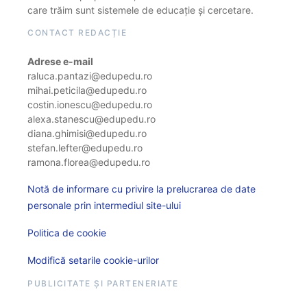
care trăim sunt sistemele de educație și cercetare.
CONTACT REDACȚIE
Adrese e-mail
raluca.pantazi@edupedu.ro
mihai.peticila@edupedu.ro
costin.ionescu@edupedu.ro
alexa.stanescu@edupedu.ro
diana.ghimisi@edupedu.ro
stefan.lefter@edupedu.ro
ramona.florea@edupedu.ro
Notă de informare cu privire la prelucrarea de date
personale prin intermediul site-ului
Politica de cookie
Modifică setarile cookie-urilor
PUBLICITATE ȘI PARTENERIATE