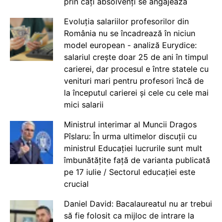
prin câți absolvenți se angajează
Evoluția salariilor profesorilor din
România nu se încadrează în niciun
model european - analiză Eurydice:
salariul crește doar 25 de ani în timpul
carierei, dar procesul e între statele cu
venituri mari pentru profesori încă de
la începutul carierei și cele cu cele mai
mici salarii
Ministrul interimar al Muncii Dragos
Pîslaru: În urma ultimelor discuții cu
ministrul Educației lucrurile sunt mult
îmbunătățite față de varianta publicată
pe 17 iulie / Sectorul educației este
crucial
Daniel David: Bacalaureatul nu ar trebui
să fie folosit ca mijloc de intrare la