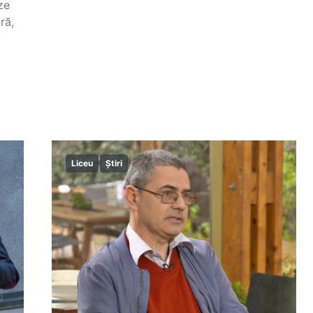
ze
ră,
Liceu
Știri