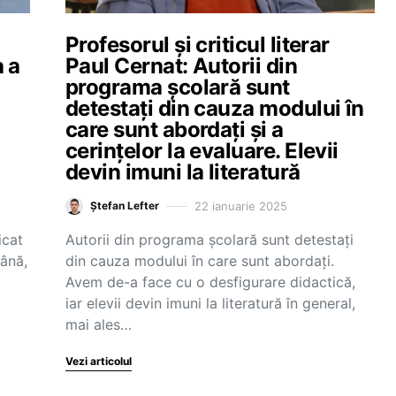
Profesorul și criticul literar
 a
Paul Cernat: Autorii din
programa școlară sunt
detestați din cauza modului în
care sunt abordați și a
cerințelor la evaluare. Elevii
devin imuni la literatură
22 ianuarie 2025
Ștefan Lefter
icat
Autorii din programa școlară sunt detestați
ână,
din cauza modului în care sunt abordați.
Avem de-a face cu o desfigurare didactică,
iar elevii devin imuni la literatură în general,
mai ales…
Vezi articolul