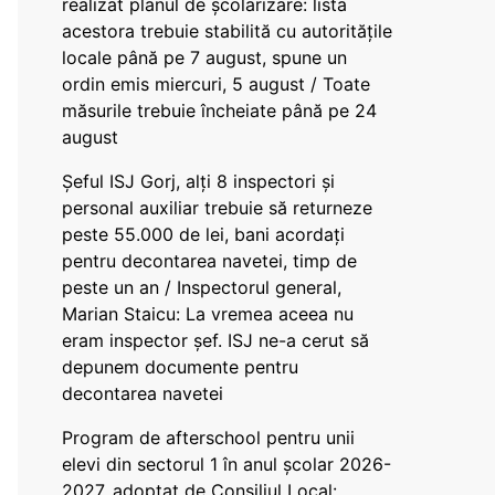
realizat planul de școlarizare: lista
acestora trebuie stabilită cu autoritățile
locale până pe 7 august, spune un
ordin emis miercuri, 5 august / Toate
măsurile trebuie încheiate până pe 24
august
Șeful ISJ Gorj, alți 8 inspectori și
personal auxiliar trebuie să returneze
peste 55.000 de lei, bani acordați
pentru decontarea navetei, timp de
peste un an / Inspectorul general,
Marian Staicu: La vremea aceea nu
eram inspector șef. ISJ ne-a cerut să
depunem documente pentru
decontarea navetei
Program de afterschool pentru unii
elevi din sectorul 1 în anul școlar 2026-
2027, adoptat de Consiliul Local: