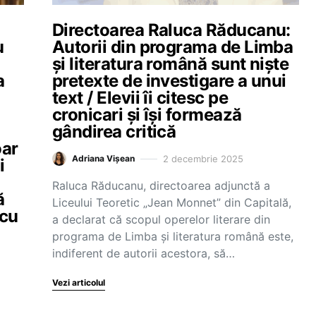
Directoarea Raluca Răducanu:
u
Autorii din programa de Limba
și literatura română sunt niște
a
pretexte de investigare a unui
text / Elevii îi citesc pe
cronicari și își formează
gândirea critică
oar
2 decembrie 2025
Adriana Vișean
i
Raluca Răducanu, directoarea adjunctă a
ă
Liceului Teoretic „Jean Monnet” din Capitală,
 cu
a declarat că scopul operelor literare din
programa de Limba și literatura română este,
indiferent de autorii acestora, să…
Vezi articolul