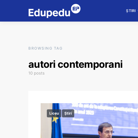
ȘTIRI
BROWSING TAG
autori contemporani
10 posts
Liceu
Știri