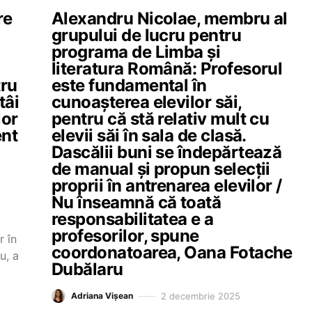
re
Alexandru Nicolae, membru al
grupului de lucru pentru
programa de Limba și
literatura Română: Profesorul
tru
este fundamental în
tâi
cunoașterea elevilor săi,
lor
pentru că stă relativ mult cu
ent
elevii săi în sala de clasă.
Dascălii buni se îndepărtează
de manual și propun selecții
proprii în antrenarea elevilor /
Nu înseamnă că toată
responsabilitatea e a
profesorilor, spune
r în
coordonatoarea, Oana Fotache
u, a
Dubălaru
2 decembrie 2025
Adriana Vișean