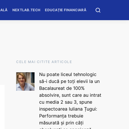
OALĂ
NEXTLAB.TECH
EDUCAȚIE FINANCIARĂ
CELE MAI CITITE ARTICOLE
Nu poate liceul tehnologic
să-i ducă pe toți elevii la un
Bacalaureat de 100%
absolvire, sunt care au intrat
cu media 2 sau 3, spune
inspectoarea Iuliana Țugui:
Performanța trebuie
măsurată și prin câți