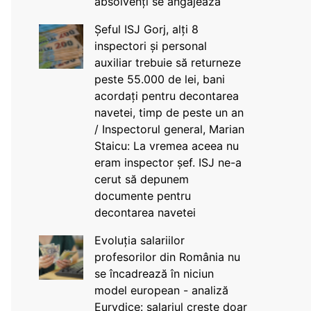
absolvenți se angajează
Șeful ISJ Gorj, alți 8
inspectori și personal
auxiliar trebuie să returneze
peste 55.000 de lei, bani
acordați pentru decontarea
navetei, timp de peste un an
/ Inspectorul general, Marian
Staicu: La vremea aceea nu
eram inspector șef. ISJ ne-a
cerut să depunem
documente pentru
decontarea navetei
Evoluția salariilor
profesorilor din România nu
se încadrează în niciun
model european - analiză
Eurydice: salariul crește doar