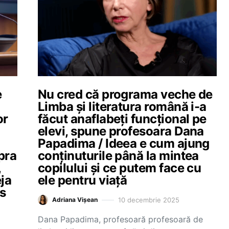
e
Nu cred că programa veche de
Limba și literatura română i-a
or
făcut anaflabeți funcțional pe
elevi, spune profesoara Dana
Papadima / Ideea e cum ajung
pra
conținuturile până la mintea
,
copilului și ce putem face cu
ja
ele pentru viață
es
10 decembrie 2025
Adriana Vișean
Dana Papadima, profesoară profesoară de