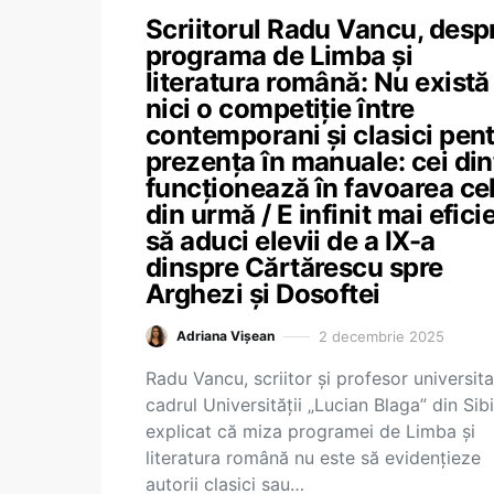
Scriitorul Radu Vancu, desp
programa de Limba și
literatura română: Nu există
nici o competiție între
contemporani și clasici pen
prezența în manuale: cei din
funcționează în favoarea ce
din urmă / E infinit mai efici
să aduci elevii de a IX-a
dinspre Cărtărescu spre
Arghezi și Dosoftei
2 decembrie 2025
Adriana Vișean
Radu Vancu, scriitor și profesor universita
cadrul Universității „Lucian Blaga” din Sibi
explicat că miza programei de Limba și
literatura română nu este să evidențieze
autorii clasici sau…