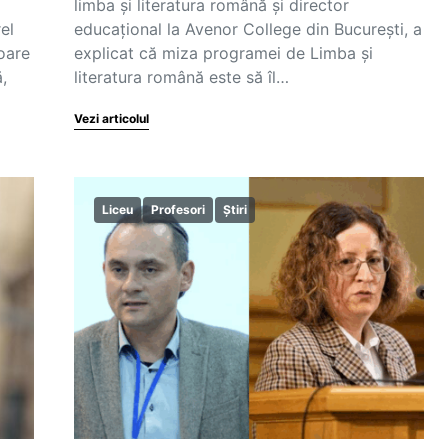
limba și literatura română și director
el
educațional la Avenor College din București, a
toare
explicat că miza programei de Limba și
,
literatura română este să îl…
Vezi articolul
Liceu
Profesori
Știri