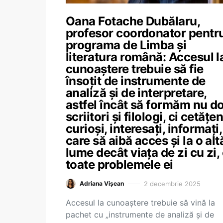
Oana Fotache Dubălaru,
profesor coordonator pentr
programa de Limba și
literatura română: Accesul l
cunoaștere trebuie să fie
însoțit de instrumente de
analiză și de interpretare,
astfel încât să formăm nu d
scriitori și filologi, ci cetățen
curioși, interesați, informați,
care să aibă acces și la o alt
lume decât viața de zi cu zi,
toate problemele ei
2 decembrie 2025
Adriana Vișean
Accesul la cunoaștere trebuie să vină la
pachet cu „instrumente de analiză și de