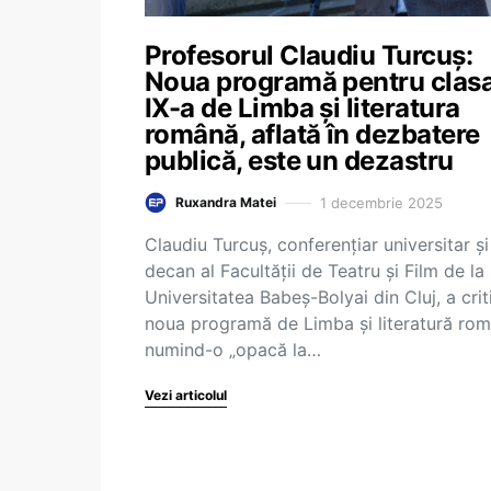
Profesorul Claudiu Turcuș:
Noua programă pentru clasa
IX-a de Limba şi literatura
română, aflată în dezbatere
publică, este un dezastru
1 decembrie 2025
Ruxandra Matei
Claudiu Turcuș, conferențiar universitar și
decan al Facultății de Teatru și Film de la
Universitatea Babeș-Bolyai din Cluj, a crit
noua programă de Limba și literatură rom
numind-o „opacă la…
Vezi articolul