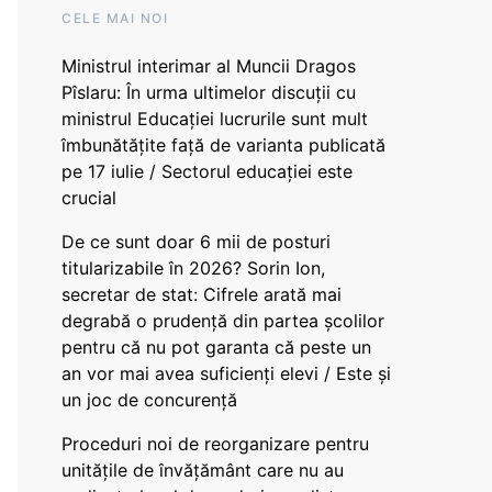
CELE MAI NOI
Ministrul interimar al Muncii Dragos
Pîslaru: În urma ultimelor discuții cu
ministrul Educației lucrurile sunt mult
îmbunătățite față de varianta publicată
pe 17 iulie / Sectorul educației este
crucial
De ce sunt doar 6 mii de posturi
titularizabile în 2026? Sorin Ion,
secretar de stat: Cifrele arată mai
degrabă o prudență din partea școlilor
pentru că nu pot garanta că peste un
an vor mai avea suficienți elevi / Este și
un joc de concurență
Proceduri noi de reorganizare pentru
unitățile de învățământ care nu au