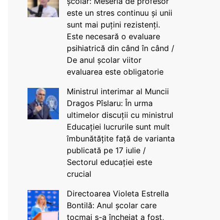
școlar: Meseria de profesor
este un stres continuu și unii
sunt mai puțini rezistenți.
Este necesară o evaluare
psihiatrică din când în când /
De anul școlar viitor
evaluarea este obligatorie
Ministrul interimar al Muncii
Dragos Pîslaru: În urma
ultimelor discuții cu ministrul
Educației lucrurile sunt mult
îmbunătățite față de varianta
publicată pe 17 iulie /
Sectorul educației este
crucial
Directoarea Violeta Estrella
Bontilă: Anul școlar care
tocmai s-a încheiat a fost,