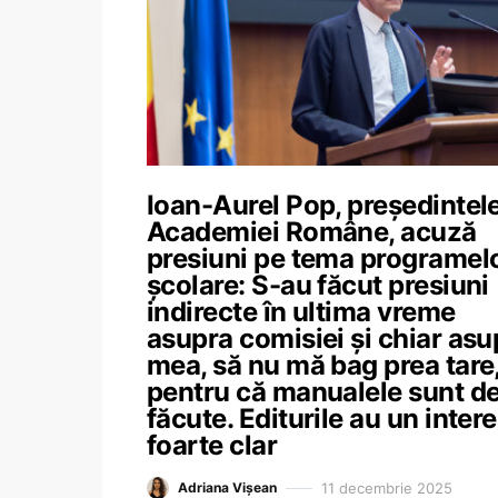
Ioan-Aurel Pop, președintel
Academiei Române, acuză
presiuni pe tema programel
școlare: S-au făcut presiuni
indirecte în ultima vreme
asupra comisiei și chiar asu
mea, să nu mă bag prea tare
pentru că manualele sunt de
făcute. Editurile au un inter
foarte clar
11 decembrie 2025
Adriana Vișean