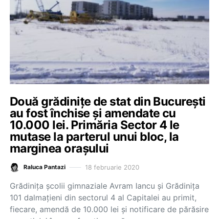
Două grădinițe de stat din București
au fost închise și amendate cu
10.000 lei. Primăria Sector 4 le
mutase la parterul unui bloc, la
marginea orașului
18 februarie 2020
Raluca Pantazi
Grădinița școlii gimnaziale Avram Iancu și Grădinița
101 dalmațieni din sectorul 4 al Capitalei au primit,
fiecare, amendă de 10.000 lei și notificare de părăsire