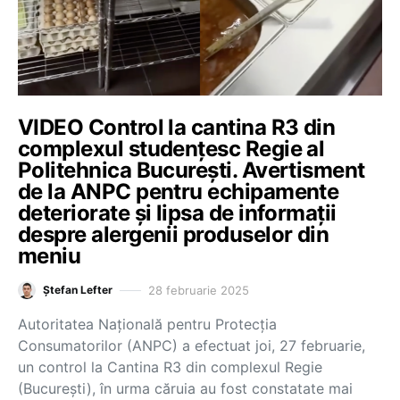
VIDEO Control la cantina R3 din
complexul studențesc Regie al
Politehnica București. Avertisment
de la ANPC pentru echipamente
deteriorate și lipsa de informații
despre alergenii produselor din
meniu
28 februarie 2025
Ștefan Lefter
Autoritatea Națională pentru Protecția
Consumatorilor (ANPC) a efectuat joi, 27 februarie,
un control la Cantina R3 din complexul Regie
(București), în urma căruia au fost constatate mai