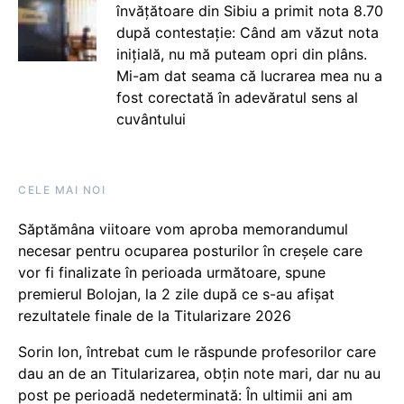
învățătoare din Sibiu a primit nota 8.70
după contestație: Când am văzut nota
inițială, nu mă puteam opri din plâns.
Mi-am dat seama că lucrarea mea nu a
fost corectată în adevăratul sens al
cuvântului
CELE MAI NOI
Săptămâna viitoare vom aproba memorandumul
necesar pentru ocuparea posturilor în creșele care
vor fi finalizate în perioada următoare, spune
premierul Bolojan, la 2 zile după ce s-au afișat
rezultatele finale de la Titularizare 2026
Sorin Ion, întrebat cum le răspunde profesorilor care
dau an de an Titularizarea, obțin note mari, dar nu au
post pe perioadă nedeterminată: În ultimii ani am