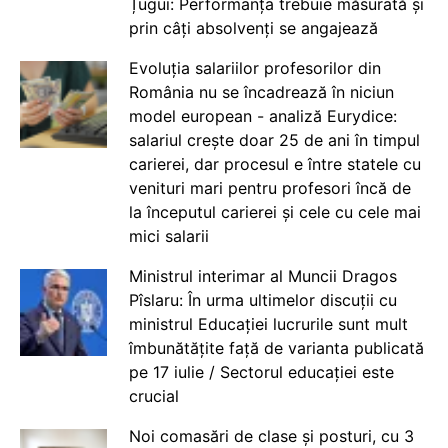
Țugui: Performanța trebuie măsurată și
prin câți absolvenți se angajează
Evoluția salariilor profesorilor din
România nu se încadrează în niciun
model european - analiză Eurydice:
salariul crește doar 25 de ani în timpul
carierei, dar procesul e între statele cu
venituri mari pentru profesori încă de
la începutul carierei și cele cu cele mai
mici salarii
Ministrul interimar al Muncii Dragos
Pîslaru: În urma ultimelor discuții cu
ministrul Educației lucrurile sunt mult
îmbunătățite față de varianta publicată
pe 17 iulie / Sectorul educației este
crucial
Noi comasări de clase și posturi, cu 3