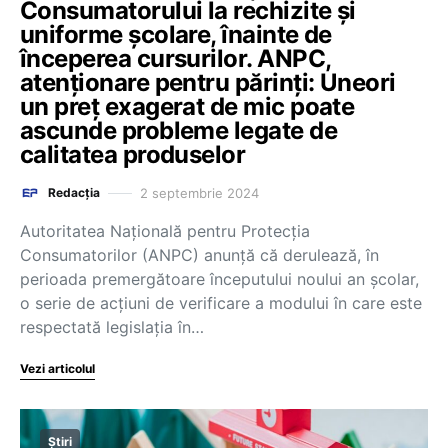
Consumatorului la rechizite și
uniforme școlare, înainte de
începerea cursurilor. ANPC,
atenționare pentru părinți: Uneori
un preț exagerat de mic poate
ascunde probleme legate de
calitatea produselor
2 septembrie 2024
Redacția
Autoritatea Naţională pentru Protecţia
Consumatorilor (ANPC) anunță că derulează, în
perioada premergătoare începutului noului an şcolar,
o serie de acţiuni de verificare a modului în care este
respectată legislaţia în…
Vezi articolul
Știri