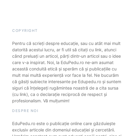
COPYRIGHT
Pentru că scrieți despre educație, sau cu atât mai mult
datorită acestui lucru, ar fi util să citați cu link, atunci
când preluați un articol, părți dintr-un articol sau o idee
care v-a inspirat. Noi, la EduPedu.ro ne-am asumat
această conduită etică și sperăm că și publicațiile cu
mult mai multă experiență vor face la fel. Ne bucurăm
că găsiți subiecte interesante pe Edupedu.ro și suntem
siguri că înțelegeți rugămintea noastră de a cita sursa
(cu link), ca o declarație reciprocă de respect și
profesionalism. Vă mulțumim!
DESPRE NOI
EduPedu.ro este o publicație online care găzduiește
exclusiv articole din domeniul educației și cercetării.