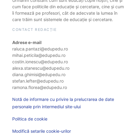
Urmărim constant cum sunt educați copiii noștri, cine și
cum face politicile din educație și cercetare, cine și cum
îi formează pe profesori, cât de adecvate la lumea în
care trăim sunt sistemele de educație și cercetare.
CONTACT REDACȚIE
Adrese e-mail
raluca.pantazi@edupedu.ro
mihai.peticila@edupedu.ro
costin.ionescu@edupedu.ro
alexa.stanescu@edupedu.ro
diana.ghimisi@edupedu.ro
stefan.lefter@edupedu.ro
ramona.florea@edupedu.ro
Notă de informare cu privire la prelucrarea de date
personale prin intermediul site-ului
Politica de cookie
Modifică setarile cookie-urilor