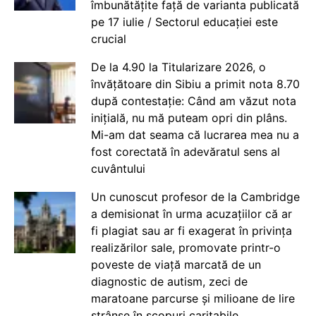
îmbunătățite față de varianta publicată
pe 17 iulie / Sectorul educației este
crucial
De la 4.90 la Titularizare 2026, o
învățătoare din Sibiu a primit nota 8.70
după contestație: Când am văzut nota
inițială, nu mă puteam opri din plâns.
Mi-am dat seama că lucrarea mea nu a
fost corectată în adevăratul sens al
cuvântului
Un cunoscut profesor de la Cambridge
a demisionat în urma acuzațiilor că ar
fi plagiat sau ar fi exagerat în privința
realizărilor sale, promovate printr-o
poveste de viață marcată de un
diagnostic de autism, zeci de
maratoane parcurse și milioane de lire
strânse în scopuri caritabile