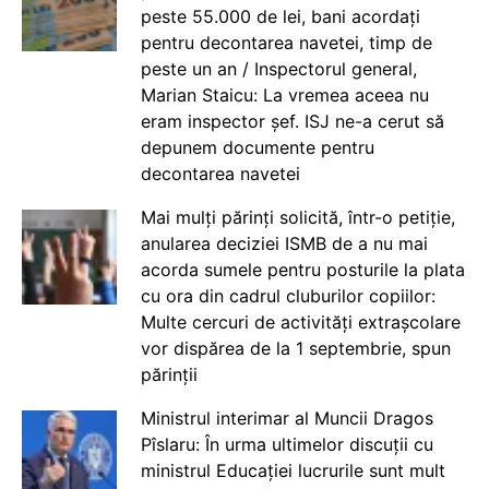
peste 55.000 de lei, bani acordați
pentru decontarea navetei, timp de
peste un an / Inspectorul general,
Marian Staicu: La vremea aceea nu
eram inspector șef. ISJ ne-a cerut să
depunem documente pentru
decontarea navetei
Mai mulți părinți solicită, într-o petiție,
anularea deciziei ISMB de a nu mai
acorda sumele pentru posturile la plata
cu ora din cadrul cluburilor copiilor:
Multe cercuri de activități extrașcolare
vor dispărea de la 1 septembrie, spun
părinții
Ministrul interimar al Muncii Dragos
Pîslaru: În urma ultimelor discuții cu
ministrul Educației lucrurile sunt mult