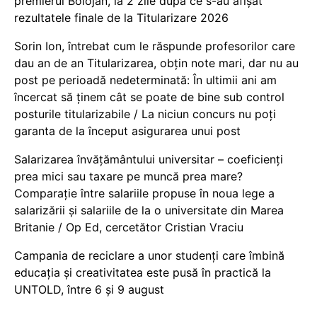
premierul Bolojan, la 2 zile după ce s-au afișat
rezultatele finale de la Titularizare 2026
Sorin Ion, întrebat cum le răspunde profesorilor care
dau an de an Titularizarea, obțin note mari, dar nu au
post pe perioadă nedeterminată: În ultimii ani am
încercat să ținem cât se poate de bine sub control
posturile titularizabile / La niciun concurs nu poți
garanta de la început asigurarea unui post
Salarizarea învățământului universitar – coeficienți
prea mici sau taxare pe muncă prea mare?
Comparație între salariile propuse în noua lege a
salarizării și salariile de la o universitate din Marea
Britanie / Op Ed, cercetător Cristian Vraciu
Campania de reciclare a unor studenți care îmbină
educația și creativitatea este pusă în practică la
UNTOLD, între 6 și 9 august