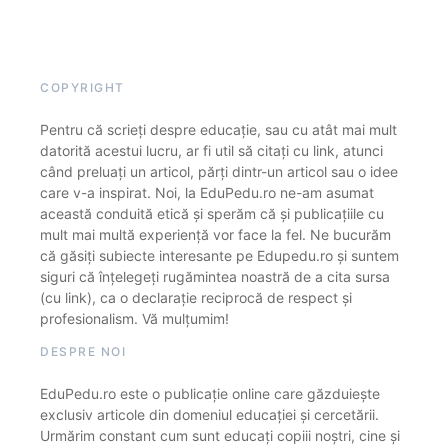
COPYRIGHT
Pentru că scrieți despre educație, sau cu atât mai mult
datorită acestui lucru, ar fi util să citați cu link, atunci
când preluați un articol, părți dintr-un articol sau o idee
care v-a inspirat. Noi, la EduPedu.ro ne-am asumat
această conduită etică și sperăm că și publicațiile cu
mult mai multă experiență vor face la fel. Ne bucurăm
că găsiți subiecte interesante pe Edupedu.ro și suntem
siguri că înțelegeți rugămintea noastră de a cita sursa
(cu link), ca o declarație reciprocă de respect și
profesionalism. Vă mulțumim!
DESPRE NOI
EduPedu.ro este o publicație online care găzduiește
exclusiv articole din domeniul educației și cercetării.
Urmărim constant cum sunt educați copiii noștri, cine și