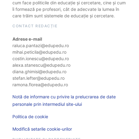
cum face politicile din educație și cercetare, cine și cum
îi formează pe profesori, cât de adecvate la lumea în
care trăim sunt sistemele de educație și cercetare.
CONTACT REDACȚIE
Adrese e-mail
raluca.pantazi@edupedu.ro
mihai.peticila@edupedu.ro
costin.ionescu@edupedu.ro
alexa.stanescu@edupedu.ro
diana.ghimisi@edupedu.ro
stefan.lefter@edupedu.ro
ramona.florea@edupedu.ro
Notă de informare cu privire la prelucrarea de date
personale prin intermediul site-ului
Politica de cookie
Modifică setarile cookie-urilor