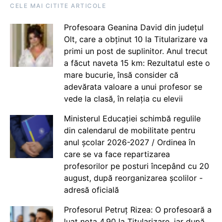
CELE MAI CITITE ARTICOLE
Profesoara Geanina David din județul
Olt, care a obținut 10 la Titularizare va
primi un post de suplinitor. Anul trecut
a făcut naveta 15 km: Rezultatul este o
mare bucurie, însă consider că
adevărata valoare a unui profesor se
vede la clasă, în relația cu elevii
Ministerul Educației schimbă regulile
din calendarul de mobilitate pentru
anul școlar 2026-2027 / Ordinea în
care se va face repartizarea
profesorilor pe posturi începând cu 20
august, după reorganizarea școlilor -
adresă oficială
Profesorul Petruț Rizea: O profesoară a
luat nota 4.90 la Titularizare, iar după