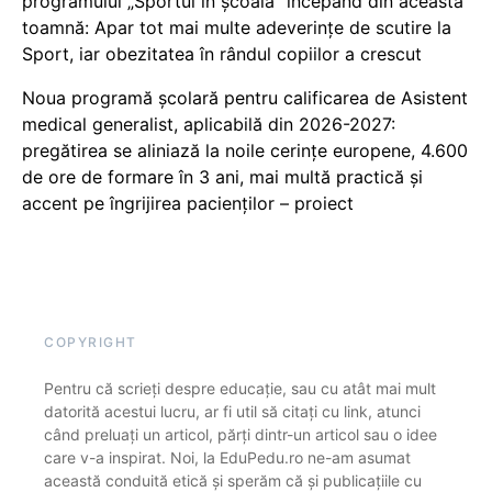
programului „Sportul în școală” începând din această
toamnă: Apar tot mai multe adeverințe de scutire la
Sport, iar obezitatea în rândul copiilor a crescut
Noua programă școlară pentru calificarea de Asistent
medical generalist, aplicabilă din 2026-2027:
pregătirea se aliniază la noile cerințe europene, 4.600
de ore de formare în 3 ani, mai multă practică și
accent pe îngrijirea pacienților – proiect
COPYRIGHT
Pentru că scrieți despre educație, sau cu atât mai mult
datorită acestui lucru, ar fi util să citați cu link, atunci
când preluați un articol, părți dintr-un articol sau o idee
care v-a inspirat. Noi, la EduPedu.ro ne-am asumat
această conduită etică și sperăm că și publicațiile cu