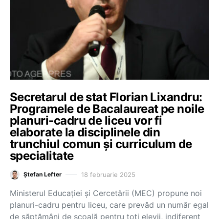
Secretarul de stat Florian Lixandru:
Programele de Bacalaureat pe noile
planuri-cadru de liceu vor fi
elaborate la disciplinele din
trunchiul comun și curriculum de
specialitate
18 februarie 2025
Ștefan Lefter
Ministerul Educației și Cercetării (MEC) propune noi
planuri-cadru pentru liceu, care prevăd un număr egal
de săptămâni de școală pentru toți elevii, indiferent