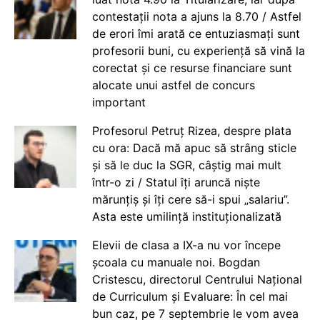
contestații nota a ajuns la 8.70 / Astfel
de erori îmi arată ce entuziasmați sunt
profesorii buni, cu experiență să vină la
corectat și ce resurse financiare sunt
alocate unui astfel de concurs
important
Profesorul Petruț Rizea, despre plata
cu ora: Dacă mă apuc să strâng sticle
și să le duc la SGR, câștig mai mult
într-o zi / Statul îți aruncă niște
mărunțiș și îți cere să-i spui „salariu”.
Asta este umilință instituționalizată
Elevii de clasa a IX-a nu vor începe
școala cu manuale noi. Bogdan
Cristescu, directorul Centrului Național
de Curriculum și Evaluare: În cel mai
bun caz, pe 7 septembrie le vom avea