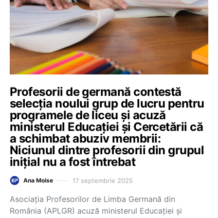
Profesorii de germană contestă
selecția noului grup de lucru pentru
programele de liceu și acuză
ministerul Educației și Cercetării că
a schimbat abuziv membrii:
Niciunul dintre profesorii din grupul
inițial nu a fost întrebat
17 septembrie 2025
Ana Moise
Asociația Profesorilor de Limba Germană din
România (APLGR) acuză ministerul Educației și