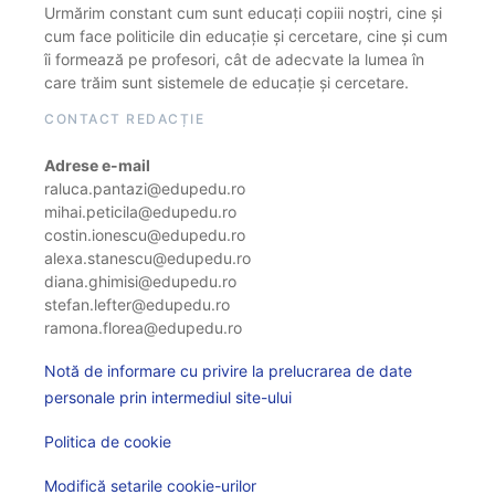
Urmărim constant cum sunt educați copiii noștri, cine și
cum face politicile din educație și cercetare, cine și cum
îi formează pe profesori, cât de adecvate la lumea în
care trăim sunt sistemele de educație și cercetare.
CONTACT REDACȚIE
Adrese e-mail
raluca.pantazi@edupedu.ro
mihai.peticila@edupedu.ro
costin.ionescu@edupedu.ro
alexa.stanescu@edupedu.ro
diana.ghimisi@edupedu.ro
stefan.lefter@edupedu.ro
ramona.florea@edupedu.ro
Notă de informare cu privire la prelucrarea de date
personale prin intermediul site-ului
Politica de cookie
Modifică setarile cookie-urilor