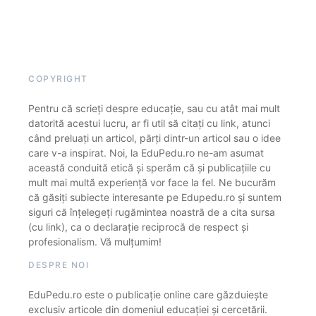
COPYRIGHT
Pentru că scrieți despre educație, sau cu atât mai mult
datorită acestui lucru, ar fi util să citați cu link, atunci
când preluați un articol, părți dintr-un articol sau o idee
care v-a inspirat. Noi, la EduPedu.ro ne-am asumat
această conduită etică și sperăm că și publicațiile cu
mult mai multă experiență vor face la fel. Ne bucurăm
că găsiți subiecte interesante pe Edupedu.ro și suntem
siguri că înțelegeți rugămintea noastră de a cita sursa
(cu link), ca o declarație reciprocă de respect și
profesionalism. Vă mulțumim!
DESPRE NOI
EduPedu.ro este o publicație online care găzduiește
exclusiv articole din domeniul educației și cercetării.