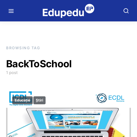
BROWSING TAG
BackToSchool
1 post
Educație
Știri