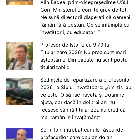
Alin Badea, prim-vicepreședinte USLI
Gorj: Ministerul o comite grav de tot.
Ne sună directorii disperați că oamenii
rămân fără posturi. Ce se întâmplă cu
învățătorii, cu educatorii?
Profesor de Istorie cu 9.70 la
Titularizare 2026: Nu prea sunt mari
așteptările. Din păcate nu sunt posturi
titularizabile
Ședințele de repartizare a profesorilor
2026, la Sibiu. Învățătoare: „Am zis iau
ce este. O să fac naveta și Doamne-
ajută, dar dacă în doi,trei ani nu
reușesc să mă titularizez nu cred că
mai rămân în învățământ”
Sorin Ion, întrebat cum le răspunde
profesorilor care dau an de an