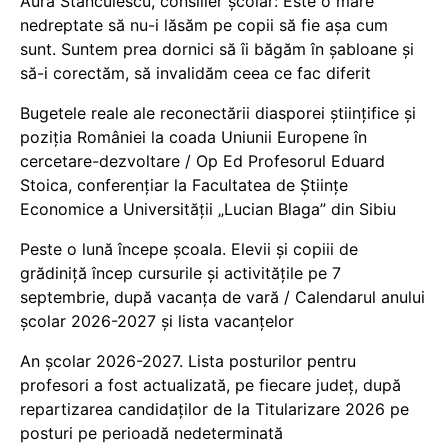
Aura Stănculescu, consilier școlar: Este o mare
nedreptate să nu-i lăsăm pe copii să fie așa cum
sunt. Suntem prea dornici să îi băgăm în șabloane și
să-i corectăm, să invalidăm ceea ce fac diferit
Bugetele reale ale reconectării diasporei științifice și
poziția României la coada Uniunii Europene în
cercetare-dezvoltare / Op Ed Profesorul Eduard
Stoica, conferențiar la Facultatea de Științe
Economice a Universității „Lucian Blaga” din Sibiu
Peste o lună începe școala. Elevii și copiii de
grădiniță încep cursurile și activitățile pe 7
septembrie, după vacanța de vară / Calendarul anului
școlar 2026-2027 și lista vacanțelor
An școlar 2026-2027. Lista posturilor pentru
profesori a fost actualizată, pe fiecare județ, după
repartizarea candidaților de la Titularizare 2026 pe
posturi pe perioadă nedeterminată