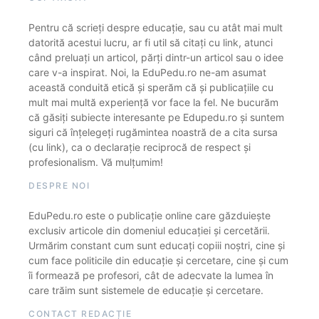
Pentru că scrieți despre educație, sau cu atât mai mult
datorită acestui lucru, ar fi util să citați cu link, atunci
când preluați un articol, părți dintr-un articol sau o idee
care v-a inspirat. Noi, la EduPedu.ro ne-am asumat
această conduită etică și sperăm că și publicațiile cu
mult mai multă experiență vor face la fel. Ne bucurăm
că găsiți subiecte interesante pe Edupedu.ro și suntem
siguri că înțelegeți rugămintea noastră de a cita sursa
(cu link), ca o declarație reciprocă de respect și
profesionalism. Vă mulțumim!
DESPRE NOI
EduPedu.ro este o publicație online care găzduiește
exclusiv articole din domeniul educației și cercetării.
Urmărim constant cum sunt educați copiii noștri, cine și
cum face politicile din educație și cercetare, cine și cum
îi formează pe profesori, cât de adecvate la lumea în
care trăim sunt sistemele de educație și cercetare.
CONTACT REDACȚIE