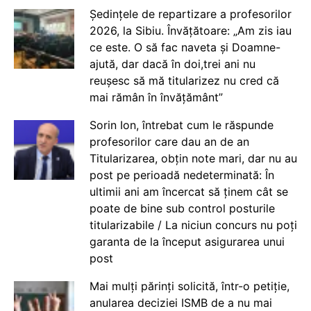
Ședințele de repartizare a profesorilor
2026, la Sibiu. Învățătoare: „Am zis iau
ce este. O să fac naveta și Doamne-
ajută, dar dacă în doi,trei ani nu
reușesc să mă titularizez nu cred că
mai rămân în învățământ”
Sorin Ion, întrebat cum le răspunde
profesorilor care dau an de an
Titularizarea, obțin note mari, dar nu au
post pe perioadă nedeterminată: În
ultimii ani am încercat să ținem cât se
poate de bine sub control posturile
titularizabile / La niciun concurs nu poți
garanta de la început asigurarea unui
post
Mai mulți părinți solicită, într-o petiție,
anularea deciziei ISMB de a nu mai