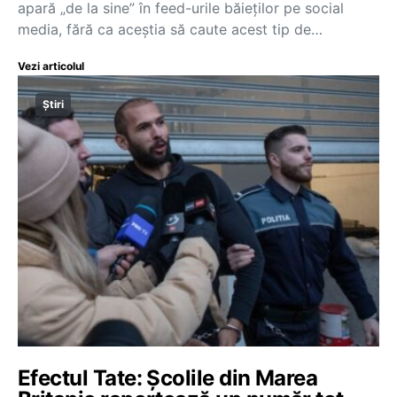
apară „de la sine” în feed-urile băieților pe social
media, fără ca aceștia să caute acest tip de…
Vezi articolul
Știri
Efectul Tate: Școlile din Marea