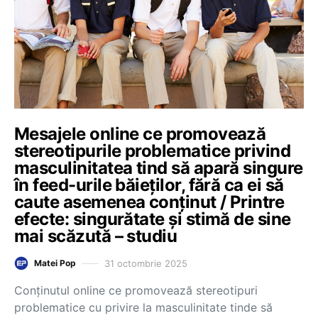
Mesajele online ce promovează
stereotipurile problematice privind
masculinitatea tind să apară singure
în feed-urile băieților, fără ca ei să
caute asemenea conținut / Printre
efecte: singurătate și stimă de sine
mai scăzută – studiu
31 octombrie 2025
Matei Pop
Conținutul online ce promovează stereotipuri
problematice cu privire la masculinitate tinde să