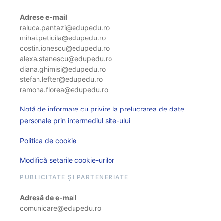
Adrese e-mail
raluca.pantazi@edupedu.ro
mihai.peticila@edupedu.ro
costin.ionescu@edupedu.ro
alexa.stanescu@edupedu.ro
diana.ghimisi@edupedu.ro
stefan.lefter@edupedu.ro
ramona.florea@edupedu.ro
Notă de informare cu privire la prelucrarea de date
personale prin intermediul site-ului
Politica de cookie
Modifică setarile cookie-urilor
PUBLICITATE ȘI PARTENERIATE
Adresă de e-mail
comunicare@edupedu.ro