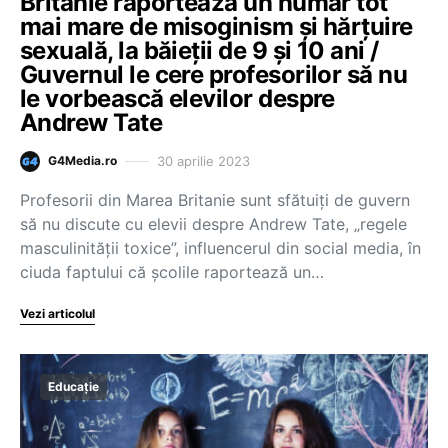
Britanie raportează un număr tot
mai mare de misoginism și hărțuire
sexuală, la băieții de 9 și 10 ani /
Guvernul le cere profesorilor să nu
le vorbească elevilor despre
Andrew Tate
30 aprilie 2023
G4Media.ro
Profesorii din Marea Britanie sunt sfătuiţi de guvern
să nu discute cu elevii despre Andrew Tate, „regele
masculinităţii toxice”, influencerul din social media, în
ciuda faptului că şcolile raportează un…
Vezi articolul
Educație