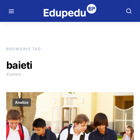
BROWSING TAG
baieti
4 posts
Analize