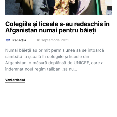
Colegiile şi liceele s-au redeschis în
Afganistan numai pentru băieţi
18 septembrie 2021
Redacția
Numai băieţii au primit permisiunea să se întoarcă
sâmbătă la şcoală în colegiile şi liceele din
Afganistan, o măsură deplânsă de UNICEF, care a
îndemnat noul regim taliban „să nu…
Vezi articolul