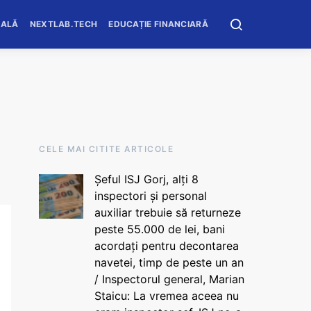
OALĂ
NEXTLAB.TECH
EDUCAȚIE FINANCIARĂ
CELE MAI CITITE ARTICOLE
Șeful ISJ Gorj, alți 8
inspectori și personal
auxiliar trebuie să returneze
peste 55.000 de lei, bani
acordați pentru decontarea
navetei, timp de peste un an
/ Inspectorul general, Marian
Staicu: La vremea aceea nu