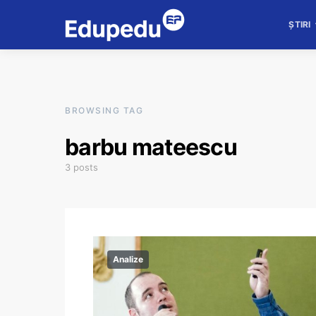
ȘTIRI
BROWSING TAG
barbu mateescu
3 posts
Analize