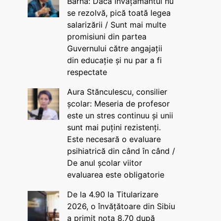
Barna: Dacă învățământul nu
se rezolvă, pică toată legea
salarizării / Sunt mai multe
promisiuni din partea
Guvernului către angajații
din educație și nu par a fi
respectate
Aura Stănculescu, consilier
școlar: Meseria de profesor
este un stres continuu și unii
sunt mai puțini rezistenți.
Este necesară o evaluare
psihiatrică din când în când /
De anul școlar viitor
evaluarea este obligatorie
De la 4.90 la Titularizare
2026, o învățătoare din Sibiu
a primit nota 8.70 după