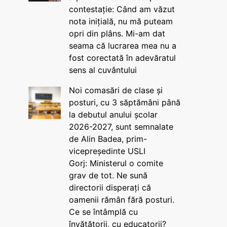
contestație: Când am văzut
nota inițială, nu mă puteam
opri din plâns. Mi-am dat
seama că lucrarea mea nu a
fost corectată în adevăratul
sens al cuvântului
Noi comasări de clase și
posturi, cu 3 săptămâni până
la debutul anului școlar
2026-2027, sunt semnalate
de Alin Badea, prim-
vicepreședinte USLI
Gorj: Ministerul o comite
grav de tot. Ne sună
directorii disperați că
oamenii rămân fără posturi.
Ce se întâmplă cu
învățătorii, cu educatorii?