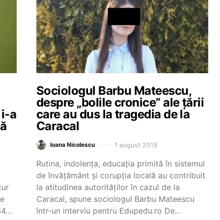
Sociologul Barbu Mateescu,
despre „bolile cronice” ale țării
 i-a
care au dus la tragedia de la
că
Caracal
1 august 2019
Ioana Nicolescu
Rutina, indolența, educația primită în sistemul
de învățământ și corupția locală au contribuit
tur
la atitudinea autorităților în cazul de la
ce
Caracal, spune sociologul Barbu Mateescu
 34…
într-un interviu pentru Edupedu.ro De…