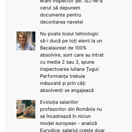
eram inspector șef. ISJ ne-a
cerut să depunem
documente pentru
decontarea navetei
Nu poate liceul tehnologic
să-i ducă pe toți elevii la un
Bacalaureat de 100%
absolvire, sunt care au intrat
cu media 2 sau 3, spune
inspectoarea Iuliana Țugui:
Performanța trebuie
măsurată și prin câți
absolvenți se angajează
Evoluția salariilor
profesorilor din România nu
se încadrează în niciun
model european - analiză
Eurydice: salariul crește doar