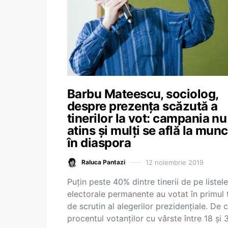
Barbu Mateescu, sociolog,
despre prezența scăzută a
tinerilor la vot: campania nu
atins și mulți se află la mun
în diaspora
12 noiembrie 2019
Raluca Pantazi
Puțin peste 40% dintre tinerii de pe listele
electorale permanente au votat în primul 
de scrutin al alegerilor prezidențiale. De 
procentul votanților cu vârste între 18 și