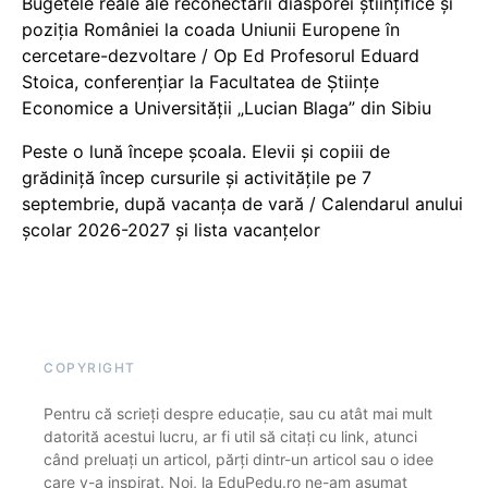
Bugetele reale ale reconectării diasporei științifice și
poziția României la coada Uniunii Europene în
cercetare-dezvoltare / Op Ed Profesorul Eduard
Stoica, conferențiar la Facultatea de Științe
Economice a Universității „Lucian Blaga” din Sibiu
Peste o lună începe școala. Elevii și copiii de
grădiniță încep cursurile și activitățile pe 7
septembrie, după vacanța de vară / Calendarul anului
școlar 2026-2027 și lista vacanțelor
COPYRIGHT
Pentru că scrieți despre educație, sau cu atât mai mult
datorită acestui lucru, ar fi util să citați cu link, atunci
când preluați un articol, părți dintr-un articol sau o idee
care v-a inspirat. Noi, la EduPedu.ro ne-am asumat