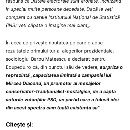
răspuns că „
listele electorale sunt eronate, incluzând
în special multe persoane decedate. Dacă le veți
compara cu datele Institutului Național de Statistică
(INS) veți căpăta o imagine mai clară
„.
În ceea ce privește noutatea pe care o aduc
rezultatele primului tur al alegerilor prezidențiale,
sociologiul Barbu Mateescu a declarat pentru
Edupedu.ro că, din punctul său de vedere,
surpriza o
reprezintă „capacitatea limitată a campaniei lui
Mircea Diaconu, un promotor al mesajelor
conservator-tradiționalist-nostalgice, de a capta
voturile votanților PSD, un partid care a folosit idei
din acest spectru cam toată existența sa”
.
Citește și: