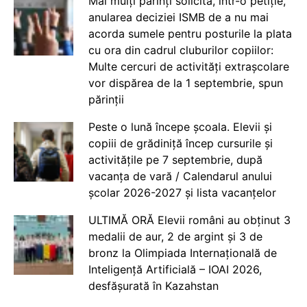
Mai mulți părinți solicită, într-o petiție,
anularea deciziei ISMB de a nu mai
acorda sumele pentru posturile la plata
cu ora din cadrul cluburilor copiilor:
Multe cercuri de activități extrașcolare
vor dispărea de la 1 septembrie, spun
părinții
Peste o lună începe școala. Elevii și
copiii de grădiniță încep cursurile și
activitățile pe 7 septembrie, după
vacanța de vară / Calendarul anului
școlar 2026-2027 și lista vacanțelor
ULTIMĂ ORĂ Elevii români au obținut 3
medalii de aur, 2 de argint și 3 de
bronz la Olimpiada Internațională de
Inteligență Artificială – IOAI 2026,
desfășurată în Kazahstan