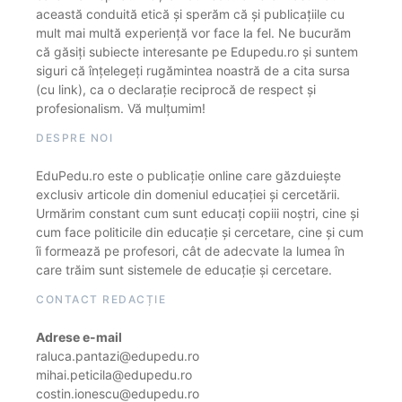
această conduită etică și sperăm că și publicațiile cu
mult mai multă experiență vor face la fel. Ne bucurăm
că găsiți subiecte interesante pe Edupedu.ro și suntem
siguri că înțelegeți rugămintea noastră de a cita sursa
(cu link), ca o declarație reciprocă de respect și
profesionalism. Vă mulțumim!
DESPRE NOI
EduPedu.ro este o publicație online care găzduiește
exclusiv articole din domeniul educației și cercetării.
Urmărim constant cum sunt educați copiii noștri, cine și
cum face politicile din educație și cercetare, cine și cum
îi formează pe profesori, cât de adecvate la lumea în
care trăim sunt sistemele de educație și cercetare.
CONTACT REDACȚIE
Adrese e-mail
raluca.pantazi@edupedu.ro
mihai.peticila@edupedu.ro
costin.ionescu@edupedu.ro