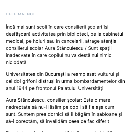
CELE MAI NOI
Încă mai sunt școli în care consilierii școlari își
desfășoară activitatea prin biblioteci, pe la cabinetul
medical, pe holuri sau în cancelarii, atrage atenția
consilierul școlar Aura Stănculescu / Sunt spații
inadecvate în care copilul nu va destăinui nimic
niciodată
Universitatea din București a reamplasat vulturul și
cei doi grifoni distruși în urma bombardamentelor din
anul 1944 pe frontonul Palatului Universității
Aura Stănculescu, consilier școlar: Este o mare
nedreptate să nu-i lăsăm pe copii să fie așa cum
sunt. Suntem prea dornici să îi băgăm în șabloane și
să-i corectăm, să invalidăm ceea ce fac diferit