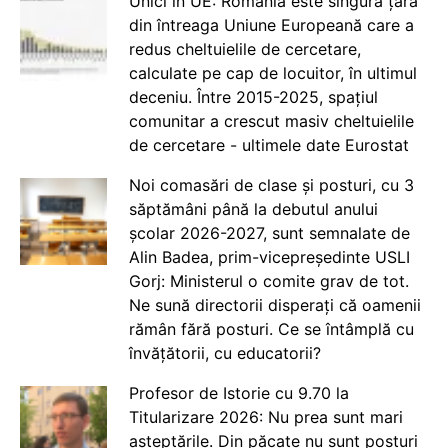
Unici în UE: România este singura țară
din întreaga Uniune Europeană care a
redus cheltuielile de cercetare,
calculate pe cap de locuitor, în ultimul
deceniu. Între 2015-2025, spațiul
comunitar a crescut masiv cheltuielile
de cercetare - ultimele date Eurostat
Noi comasări de clase și posturi, cu 3
săptămâni până la debutul anului
școlar 2026-2027, sunt semnalate de
Alin Badea, prim-vicepreședinte USLI
Gorj: Ministerul o comite grav de tot.
Ne sună directorii disperați că oamenii
rămân fără posturi. Ce se întâmplă cu
învățătorii, cu educatorii?
Profesor de Istorie cu 9.70 la
Titularizare 2026: Nu prea sunt mari
așteptările. Din păcate nu sunt posturi