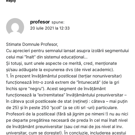
Reply
profesor
spune:
20 iulie 2021 la 12:33
Stimate Domnule Profesor,
Cu aprecieri pentru semnalul lansat asupra izolării segmentului
celui mai ”înalt” din sistemul educațional…
Și totuși, sunt unele aspecte ce merită, cred, menționate
și/sau adăugate la expunerea dvs (de nivel academic).
1. În prezent învățământul postliceal (terțiar nonuniversitar)
funcționează într-o zonă extrem de ”întunecată” (de la gri
închis spre ”negru”). Acest segment de învățământ
funcționează la ”extremitatea” învățământului preuniversitar –
în câteva școli postliceale de stat (rețineți : câteva – mai puțin
de 25) și în peste 250 ”școli” (a se citi srl -uri) particulare.
Profesorii de la postliceal (fără să jignim pe nimeni !) nu au nici
pe departe pregătirea necesară de preda în cel mai înalt nivel
de învățământ preuniversitar (sau cel mai de jos nivel al inv.
universitar, cum se dorește!). În concluzie, includerea acestui