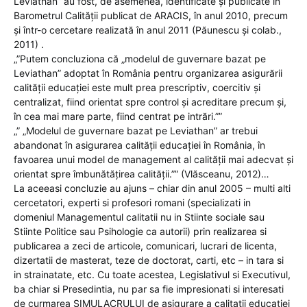
Leviathan” au fost, de asemenea, identificate și publicate în
Barometrul Calității publicat de ARACIS, în anul 2010, precum
și într-o cercetare realizată în anul 2011 (Păunescu și colab.,
2011) .
„”Putem concluziona că „modelul de guvernare bazat pe
Leviathan” adoptat în România pentru organizarea asigurării
calității educației este mult prea prescriptiv, coercitiv și
centralizat, fiind orientat spre control și acreditare precum și,
în cea mai mare parte, fiind centrat pe intrări.””
„” „Modelul de guvernare bazat pe Leviathan” ar trebui
abandonat în asigurarea calității educației în România, în
favoarea unui model de management al calității mai adecvat și
orientat spre îmbunătățirea calității.”” (Vlăsceanu, 2012)…
La aceeasi concluzie au ajuns – chiar din anul 2005 – multi alti
cercetatori, experti si profesori romani (specializati in
domeniul Managementul calitatii nu in Stiinte sociale sau
Stiinte Politice sau Psihologie ca autorii) prin realizarea si
publicarea a zeci de articole, comunicari, lucrari de licenta,
dizertatii de masterat, teze de doctorat, carti, etc – in tara si
in strainatate, etc. Cu toate acestea, Legislativul si Executivul,
ba chiar si Presedintia, nu par sa fie impresionati si interesati
de curmarea SIMULACRULUI de asigurare a calitatii educatiei