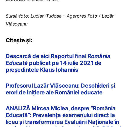
Sursă foto: Lucian Tudose – Agerpres Foto / Lazăr
Vlăsceanu
Citește și:
Descarcă de aici Raportul final
România
Educată
publicat pe 14 iulie 2021 de
președintele Klaus Iohannis
Profesorul Lazăr Vlăsceanu: Deschideri și
erori de inițiere ale României educate
ANALIZĂ Mircea Miclea, despre “România
Educată”: Prevalența examenului direct la
liceu și transformarea Evaluării Naționale în