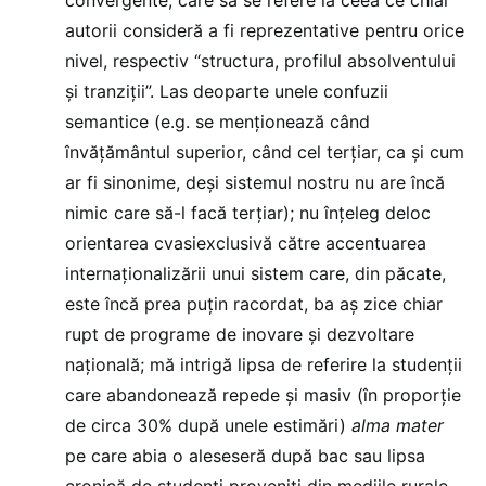
autorii consideră a fi reprezentative pentru orice
nivel, respectiv “structura, profilul absolventului
și tranziții”. Las deoparte unele confuzii
semantice (e.g. se menționează când
învățământul superior, când cel terțiar, ca și cum
ar fi sinonime, deși sistemul nostru nu are încă
nimic care să-l facă terțiar); nu înțeleg deloc
orientarea cvasiexclusivă către accentuarea
internaționalizării unui sistem care, din păcate,
este încă prea puțin racordat, ba aș zice chiar
rupt de programe de inovare și dezvoltare
națională; mă intrigă lipsa de referire la studenții
care abandonează repede și masiv (în proporție
de circa 30% după unele estimări)
alma mater
pe care abia o aleseseră după bac sau lipsa
cronică de studenți proveniți din mediile rurale