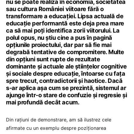
nu se poate realiza în economia, societatea
sau cultura României viitoare fără o
transformare a educației. Lipsa actuală de
educație performantă este deja prea mare
ca să mai poți identifica zorii viitorului. La
polul opus, nu știu cine a pus în pagină
opțiunile proiectului, dar par să fie mai
degrabă tentative de compromitere. Multe
din opțiuni sunt rupte de rezultate
dominante și actuale ale științelor cognitive
și sociale despre educație, întoarse cu fața
spre trecut, contradictorii și haotice. Dacă
s-ar aplica așa cum se prezintă, sistemul ar
ajunge într-o stare de confuzie și regresie și
mai profundă decât acum.
Din rațiuni de demonstrare, am să ilustrez cele
afirmate cu un exemplu despre poziționarea