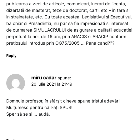
publicarea a zeci de articole, comunicari, lucrari de licenta,
dizertatii de masterat, teze de doctorat, carti, etc – in tara si
in strainatate, etc. Cu toate acestea, Legislativul si Executivul,
ba chiar si Presedintia, nu par sa fie impresionati si interesati
de curmarea SIMULACRULUI de asigurare a calitatii educatiei
perpetuat la noi, de 16 ani, prin ARACIS si ARACIP conform
pretiosului introdus prin OG75/2005 … Pana cand???
Reply
miru cadar
spune:
20 iulie 2021 la 21:49
Domnule profesor, în sfârșit cineva spune tristul adevăr!
Mulțumesc pentru că l-ați SPUS!
Sper să se și … audă.