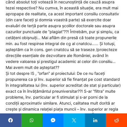
când absolut toți votează în necunoștință de cauză asupra
tezei respective? Nu cumva, în această situație, era mult mai
apropape de realitate, ca acest important consiliu consultativ
(din care faceți și domnia voastră parte) să exercite doar
evaluări de terță parte asupra școlilor doctorale sau asupra
cazurilor punctuale de ”plagiat”??! Întrebăm, pur și simplu, ca
cetățeni obișnuiți… Mai aflăm din presă că toate propunerile
min. au fost respinse integral de cg al cnatdcu…… Și totuși,
așteptăm ca în cons. gen cnatdcu să se traseze /proiecteze
direcțiile esențiale de dezvoltare ale României, având în
vedere valoarea și prestigul academic al celor din consiliu…
Mai avem mult de așteptat??
Și tot despre IS , ”orfan” al proiectului: De ce nu faceți
propunerea ca și înv. superior să fie finanțat pe cost standard
în integralitatea lui (înv. superior acreditat de stat și particular)
exact ca în învățământul preuniversitar??! S-ar ”filtra” multe
probleme, înv. particular ar fi stimulat și s-ar porni de la
condiții aproximativ similare. Atunci, calitatea mult dorită ar
crește și dinamica relației piața muncii – înv. superior ar regla
indiscutabil și evoluția învățământului superior. În plus, o
competitivitate reală ar genera procese de benchmarking
benefice pentru întregul sistem.