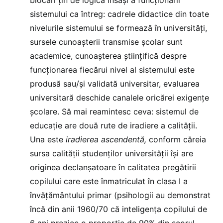
sistemului ca întreg: cadrele didactice din toate
nivelurile sistemului se formează în universități,
sursele cunoașterii transmise școlar sunt
academice, cunoașterea științifică despre
funcționarea fiecărui nivel al sistemului este
produsă sau/și validată universitar, evaluarea
universitară deschide canalele oricărei exigențe
școlare. Să mai reamintesc ceva: sistemul de
educație are două rute de iradiere a calității.
Una este
iradierea ascendentă,
conform căreia
sursa calității studenților universității își are
originea declanșatoare în calitatea pregătirii
copilului care este înmatriculat în clasa I a
învățământului primar (psihologii au demonstrat
încă din anii 1960/70 că inteligența copilului de
6 ani prezice o proporție de 90% din scorul