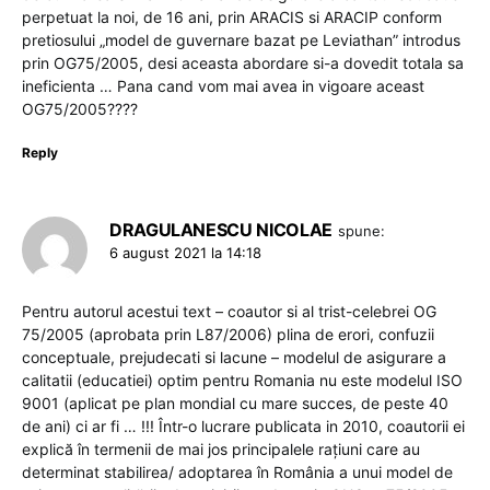
perpetuat la noi, de 16 ani, prin ARACIS si ARACIP conform
pretiosului „model de guvernare bazat pe Leviathan” introdus
prin OG75/2005, desi aceasta abordare si-a dovedit totala sa
ineficienta … Pana cand vom mai avea in vigoare aceast
OG75/2005????
Reply
DRAGULANESCU NICOLAE
spune:
6 august 2021 la 14:18
Pentru autorul acestui text – coautor si al trist-celebrei OG
75/2005 (aprobata prin L87/2006) plina de erori, confuzii
conceptuale, prejudecati si lacune – modelul de asigurare a
calitatii (educatiei) optim pentru Romania nu este modelul ISO
9001 (aplicat pe plan mondial cu mare succes, de peste 40
de ani) ci ar fi … !!! Într-o lucrare publicata in 2010, coautorii ei
explică în termenii de mai jos principalele rațiuni care au
determinat stabilirea/ adoptarea în România a unui model de