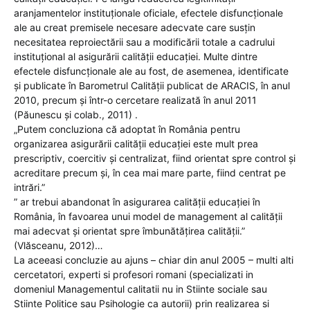
aranjamentelor instituționale oficiale, efectele disfuncționale
ale au creat premisele necesare adecvate care susțin
necesitatea reproiectării sau a modificării totale a cadrului
instituțional al asigurării calității educației. Multe dintre
efectele disfuncționale ale au fost, de asemenea, identificate
și publicate în Barometrul Calității publicat de ARACIS, în anul
2010, precum și într-o cercetare realizată în anul 2011
(Păunescu și colab., 2011) .
„Putem concluziona că adoptat în România pentru
organizarea asigurării calității educației este mult prea
prescriptiv, coercitiv și centralizat, fiind orientat spre control și
acreditare precum și, în cea mai mare parte, fiind centrat pe
intrări.”
” ar trebui abandonat în asigurarea calității educației în
România, în favoarea unui model de management al calității
mai adecvat și orientat spre îmbunătățirea calității.”
(Vlăsceanu, 2012)…
La aceeasi concluzie au ajuns – chiar din anul 2005 – multi alti
cercetatori, experti si profesori romani (specializati in
domeniul Managementul calitatii nu in Stiinte sociale sau
Stiinte Politice sau Psihologie ca autorii) prin realizarea si