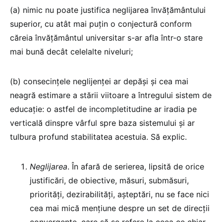
(a) nimic nu poate justifica neglijarea învățământului
superior, cu atât mai puțin o conjectură conform
căreia învățământul universitar s-ar afla într-o stare
mai bună decât celelalte niveluri;
(b) consecințele neglijenței ar depăși și cea mai
neagră estimare a stării viitoare a întregului sistem de
educație: o astfel de incompletitudine ar iradia pe
verticală dinspre vârful spre baza sistemului și ar
tulbura profund stabilitatea acestuia. Să explic.
Neglijarea
. În afară de serierea, lipsită de orice
justificări, de obiective, măsuri, submăsuri,
priorități, dezirabilități, așteptări, nu se face nici
cea mai mică mențiune despre un set de direcții
convergente, care să se refere la ceea ce chiar