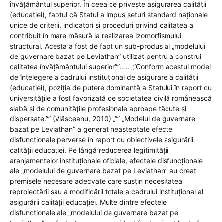
învățământul superior. În ceea ce privește asigurarea calității
(educației), faptul că Statul a impus seturi standard naționale
unice de criterii, indicatori și proceduri privind calitatea a
contribuit în mare măsură la realizarea izomorfismului
structural. Acesta a fost de fapt un sub-produs al „modelului
de guvernare bazat pe Leviathan” utilizat pentru a construi
calitatea învățământului superior””….. „”Conform acestui model
de înțelegere a cadrului instituțional de asigurare a calității
(educației), poziția de putere dominantă a Statului în raport cu
universitățile a fost favorizată de societatea civilă românească
slabă și de comunitățile profesionale aproape tăcute și
dispersate.”” (Vlăsceanu, 2010) „”” „Modelul de guvernare
bazat pe Leviathan” a generat neașteptate efecte
disfuncționale perverse în raport cu obiectivele asigurării
calității educației. Pe lângă reducerea legitimității
aranjamentelor instituționale oficiale, efectele disfuncționale
ale „modelului de guvernare bazat pe Leviathan” au creat
premisele necesare adecvate care susțin necesitatea
reproiectării sau a modificării totale a cadrului instituțional al
asigurării calității educației. Multe dintre efectele
disfuncționale ale „modelului de guvernare bazat pe