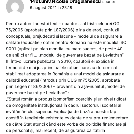
'Prof.univ.Nicolae Dragulanescu
spune:
6 august 2021 la 23:18
Pentru autorul acestui text – coautor si al trist-celebrei OG
75/2005 (aprobata prin L87/2006) plina de erori, confuzii
conceptuale, prejudecati si lacune – modelul de asigurare a
calitatii (educatiei) optim pentru Romania nu este modelul ISO
9001 (aplicat pe plan mondial cu mare succes, de peste 40
de ani) ci ar fi … „modelul de guvernare bazat pe Leviathan”
!!! Într-o lucrare publicata in 2010, coautorii ei explică în
termenii de mai jos principalele rațiuni care au determinat
stabilirea/ adoptarea în România a unui model de asigurare a
calității educației (introdus prin OUG nr.75/2005, aprobată
prin Legea nr 86/2006) – provenit din așa-numitul „model de
guvernare bazat pe Leviathan” :
„”Statul român a produs izomorfism coercitiv și un nivel ridicat
de omogenitate instituțională în cadrul sectorului societal al
învățământului superior. Explicația de bază a acestui fapt
constă în tendințele existente evidente de supra-reglementare
de către Stat atunci când este vorba de politicile financiare și
de personal și, mai recent, de asigurarea calității în