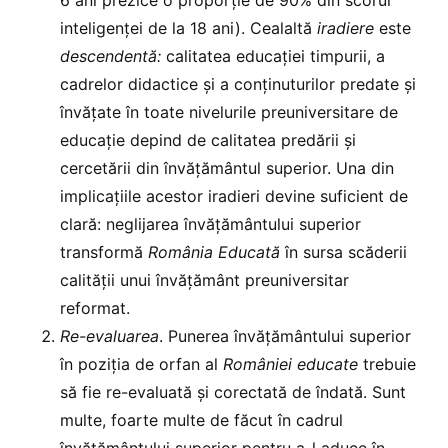
inteligenței de la 18 ani). Cealaltă
iradiere
este
descendentă:
calitatea educației timpurii, a
cadrelor didactice și a conținuturilor predate și
învățate în toate nivelurile preuniversitare de
educație depind de calitatea predării și
cercetării din învățământul superior. Una din
implicațiile acestor iradieri devine suficient de
clară: neglijarea învățământului superior
transformă
România Educată
în sursa scăderii
calității unui învățământ preuniversitar
reformat.
Re-evaluarea
. Punerea învățământului superior
în poziția de orfan al
României educate
trebuie
să fie re-evaluată și corectată de îndată. Sunt
multe, foarte multe de făcut în cadrul
învățământului superior pentru a-l aduce în