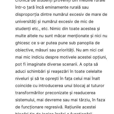
într-o țară încă eminamente rurală sau
disproporția dintre numărul excesiv de mare de
universități și numărul excesiv de mic de
studenți etc., etc. Nimic din toate acestea și
multe altele nu sunt măcar menționate și nici nu
ghicesc ce s-ar putea pune sub panoplia de
obiective, măsuri sau priorități. Nu am nici cel
mai mic indiciu despre motivele acestei opțiuni,
pot fi imaginate diverse scenarii. A opta să
aduci schimbări și reașezări în toate celelalte
niveluri și să te oprești în fața celui mai înalt
coincide cu introducerea unui blocaj al tuturor
transformărilor preconizate și readucerea
sistemului, mai devreme sau mai târziu, în faza
de funcționare regresivă. Rațiunile acestei
blocări țin de logica însăși a funcționării