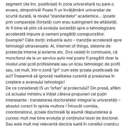
segment (de înv. postliceal) în zona universitară nu pare o
eroare, dimpotrivă! Poate fi un învățământ universitar de
scurtă durată, la nivelul ”standardelor” academice… (poate
prin comparație (forțată) cum erau subinginerii de altădată).
Ar fi bine să știm că evoluția societății spre o tehnologizare
accelerată impune și oameni pregătiți corespunzător.
Exemple? Câte doriți: industria auto – tranziție accelerată spre
tehnologii ultravansate: AI, internet of things, sisteme de
protecție interne și externe etc. Dvs vedeți în continuare, că
muncitorul de la un service auto mai poate fi pregătit doar la
nivelul unei școli profesionale sau un liceu tehnologic de profil
sau, cel mult, într-o zonă ”gri” cum este școala postliceală de
azi? Înseamnă să ignorați realitatea curentă și presiunea în
creștere a avansului tehnologic!
De ce considerați IS un ”orfan” al proiectului? Din presă, aflăm
că actualul ministru a inițiat câteva propuneri cel puțin
interesante : translatarea doctoratelor integral la universități –
absolut corect în opinia multora ! Întrucât comisia,
coordonatorul, școala doctorală își asumă răspunderea și
cunosc mult mai bine evoluția și conținutul tezei de doctorat.
Sau este mult mai relevantă decizia luată în consiliul cnatdcu