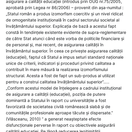
asigurare a calității educației (introdus prin OUG nr.75/2005,
aprobată prin Legea nr 86/2006) – provenit din așa-numitul :
„Statul român a produs izomorfism coercitiv și un nivel ridicat
de omogenitate instituțională în cadrul sectorului societal al
învățământului superior. Explicația de bază a acestui fapt
constă în tendințele existente evidente de supra-reglementare
de către Stat atunci când este vorba de politicile financiare și
de personal și, mai recent, de asigurarea calității în
învățământul superior. În ceea ce privește asigurarea calității
(educației), faptul că Statul a impus seturi standard naționale
unice de criterii, indicatori și proceduri privind calitatea a
contribuit în mare măsură la realizarea izomorfismului
structural. Acesta a fost de fapt un sub-produs al utilizat
pentru a construi calitatea învățământului superior”…..
„Conform acestui model de înțelegere a cadrului instituțional
de asigurare a calității (educației), poziția de putere
dominantă a Statului în raport cu universitățile a fost
favorizată de societatea civilă românească slabă și de
comunitățile profesionale aproape tăcute și dispersate.”
(Vlăsceanu, 2010) ” a generat neașteptate efecte
disfuncționale perverse în raport cu obiectivele asigurării
calității educației. Pe lângă reducerea legitimității