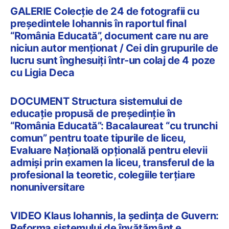
GALERIE Colecție de 24 de fotografii cu
președintele Iohannis în raportul final
“România Educată”, document care nu are
niciun autor menționat / Cei din grupurile de
lucru sunt înghesuiți într-un colaj de 4 poze
cu Ligia Deca
DOCUMENT Structura sistemului de
educație propusă de președinție în
“România Educată”: Bacalaureat “cu trunchi
comun” pentru toate tipurile de liceu,
Evaluare Națională opțională pentru elevii
admiși prin examen la liceu, transferul de la
profesional la teoretic, colegiile terțiare
nonuniversitare
VIDEO Klaus Iohannis, la ședința de Guvern:
Reforma sistemului de învățământ e