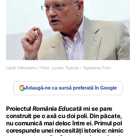
Lazăr Vlăsceanu / Foto: Lucian Tudose – Agerpres Foto
Adaugă-ne ca sursă preferată în Google
Proiectul
România Educată
mi se pare
construit pe o axă cu doi poli. Din păcate,
nu comunică mai deloc între ei. Primul pol
corespunde unei necesități istorice: nimic