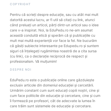
COPYRIGHT
Pentru că scrieți despre educație, sau cu atât mai mult
datorită acestui lucru, ar fi util să citați cu link, atunci
când preluați un articol, părți dintr-un articol sau o idee
care v-a inspirat. Noi, la EduPedu.ro ne-am asumat
această conduită etică și sperăm că și publicațiile cu
mult mai multă experiență vor face la fel. Ne bucurăm
că găsiți subiecte interesante pe Edupedu.ro și suntem
siguri că înțelegeți rugămintea noastră de a cita sursa
(cu link), ca o declarație reciprocă de respect și
profesionalism. Vă mulțumim!
DESPRE NOI
EduPedu.ro este o publicație online care găzduiește
exclusiv articole din domeniul educației și cercetării.
Urmărim constant cum sunt educați copiii noștri, cine și
cum face politicile din educație și cercetare, cine și cum
îi formează pe profesori, cât de adecvate la lumea în
care trăim sunt sistemele de educație și cercetare.