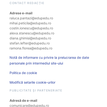
CONTACT REDACȚIE
Adrese e-mail
raluca.pantazi@edupedu.ro
mihai.peticila@edupedu.ro
costin.ionescu@edupedu.ro
alexa.stanescu@edupedu.ro
diana.ghimisi@edupedu.ro
stefan.lefter@edupedu.ro
ramona.florea@edupedu.ro
Notă de informare cu privire la prelucrarea de date
personale prin intermediul site-ului
Politica de cookie
Modifică setarile cookie-urilor
PUBLICITATE ȘI PARTENERIATE
Adresă de e-mail
comunicare@edupedu.ro