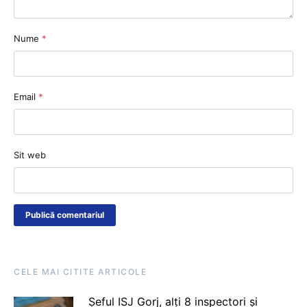
Nume
*
Email
*
Sit web
CELE MAI CITITE ARTICOLE
Șeful ISJ Gorj, alți 8 inspectori și