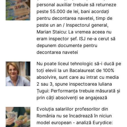
personal auxiliar trebuie să returneze
peste 55.000 de lei, bani acordați
pentru decontarea navetei, timp de
peste un an / Inspectorul general,
Marian Staicu: La vremea aceea nu
eram inspector șef. ISJ ne-a cerut să
depunem documente pentru
decontarea navetei
Nu poate liceul tehnologic să-i ducă pe
toți elevii la un Bacalaureat de 100%
absolvire, sunt care au intrat cu media
2 sau 3, spune inspectoarea Iuliana
Țugui: Performanța trebuie măsurată și
prin câți absolvenți se angajează
Evoluția salariilor profesorilor din
România nu se încadrează în niciun
model european - analiză Eurydice: