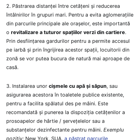
2. Păstrarea distanței între cetățeni și reducerea
întâlnirilor în grupuri mari. Pentru a evita aglomerațiile
din parcurile principale ale orașelor, este importantă
o
revitalizare a tuturor spațiilor verzi din cartiere
.
Prin desființarea gardurilor pentru a permite accesul
pe iarbă și prin îngrijirea acestor spații, locuitorii din
zonă se vor putea bucura de natură mai aproape de
casă.
3. Instalarea unor
cișmele cu apă și săpun
, sau
asigurarea acestora în toaletele publice existente,
pentru a facilita spălatul des pe mâini. Este
recomandată și punerea la dispoziția cetățenilor a
prosoapelor de hârtie / șervețelelor sau a
substanțelor dezinfectante pentru mâini.
Exemplu
pozitiv:
New York, SUA,
a păstrat parcurile