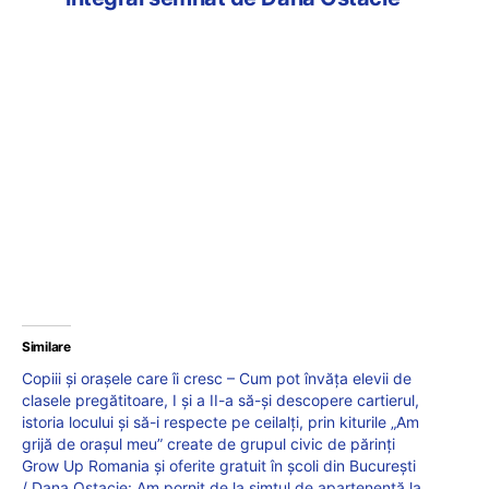
Similare
Copiii și orașele care îi cresc – Cum pot învăța elevii de
clasele pregătitoare, I și a II-a să-și descopere cartierul,
istoria locului și să-i respecte pe ceilalți, prin kiturile „Am
grijă de orașul meu” create de grupul civic de părinți
Grow Up Romania și oferite gratuit în școli din București
/ Dana Ostacie: Am pornit de la simțul de apartenență la