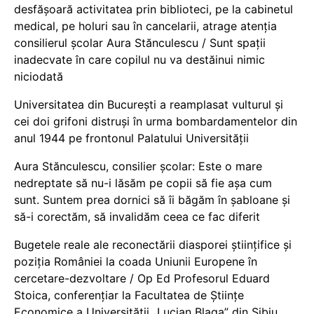
desfășoară activitatea prin biblioteci, pe la cabinetul
medical, pe holuri sau în cancelarii, atrage atenția
consilierul școlar Aura Stănculescu / Sunt spații
inadecvate în care copilul nu va destăinui nimic
niciodată
Universitatea din București a reamplasat vulturul și
cei doi grifoni distruși în urma bombardamentelor din
anul 1944 pe frontonul Palatului Universității
Aura Stănculescu, consilier școlar: Este o mare
nedreptate să nu-i lăsăm pe copii să fie așa cum
sunt. Suntem prea dornici să îi băgăm în șabloane și
să-i corectăm, să invalidăm ceea ce fac diferit
Bugetele reale ale reconectării diasporei științifice și
poziția României la coada Uniunii Europene în
cercetare-dezvoltare / Op Ed Profesorul Eduard
Stoica, conferențiar la Facultatea de Științe
Economice a Universității „Lucian Blaga” din Sibiu