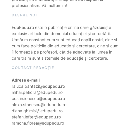
profesionalism. Vă mulțumim!
DESPRE NOI
EduPedu.ro este o publicație online care găzduiește
exclusiv articole din domeniul educației și cercetării.
Urmărim constant cum sunt educați copiii noștri, cine și
cum face politicile din educație și cercetare, cine și cum
îi formează pe profesori, cât de adecvate la lumea în
care trăim sunt sistemele de educație și cercetare.
CONTACT REDACȚIE
Adrese e-mail
raluca.pantazi@edupedu.ro
mihai.peticila@edupedu.ro
costin.ionescu@edupedu.ro
alexa.stanescu@edupedu.ro
diana.ghimisi@edupedu.ro
stefan.lefter@edupedu.ro
ramona.florea@edupedu.ro