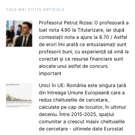
CELE MAI CITITE ARTICOLE
Profesorul Petruț Rizea: O profesoară a
luat nota 4.90 la Titularizare, iar după
contestații nota a ajuns la 8.70 / Astfel
de erori îmi arată ce entuziasmați sunt
profesorii buni, cu experiență să vină la
corectat și ce resurse financiare sunt
alocate unui astfel de concurs
important
Unici în UE: România este singura țară
din întreaga Uniune Europeană care a
redus cheltuielile de cercetare,
calculate pe cap de locuitor, în ultimul
deceniu. Între 2015-2025, spațiul
comunitar a crescut masiv cheltuielile
de cercetare - ultimele date Eurostat