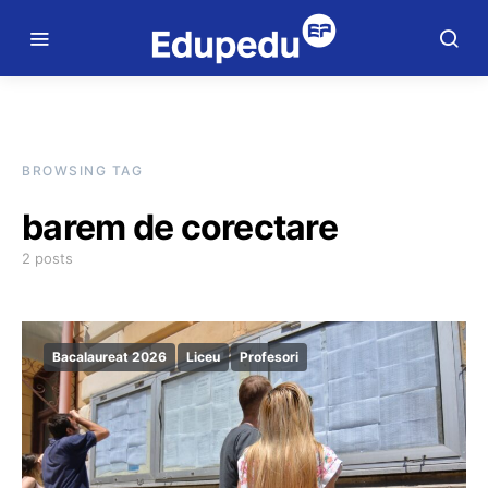
BROWSING TAG
barem de corectare
2 posts
Bacalaureat 2026
Liceu
Profesori