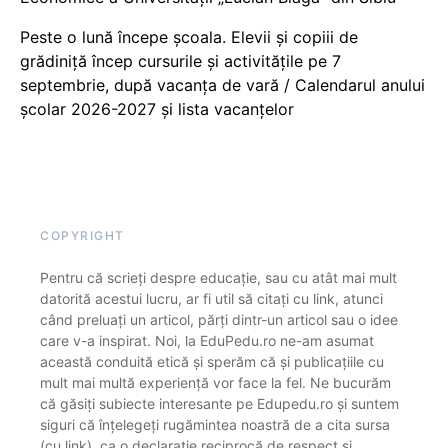
Peste o lună începe școala. Elevii și copiii de
grădiniță încep cursurile și activitățile pe 7
septembrie, după vacanța de vară / Calendarul anului
școlar 2026-2027 și lista vacanțelor
COPYRIGHT
Pentru că scrieți despre educație, sau cu atât mai mult
datorită acestui lucru, ar fi util să citați cu link, atunci
când preluați un articol, părți dintr-un articol sau o idee
care v-a inspirat. Noi, la EduPedu.ro ne-am asumat
această conduită etică și sperăm că și publicațiile cu
mult mai multă experiență vor face la fel. Ne bucurăm
că găsiți subiecte interesante pe Edupedu.ro și suntem
siguri că înțelegeți rugămintea noastră de a cita sursa
(cu link), ca o declarație reciprocă de respect și