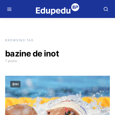
BROWSING TAG
bazine de inot
7 posts
Știri