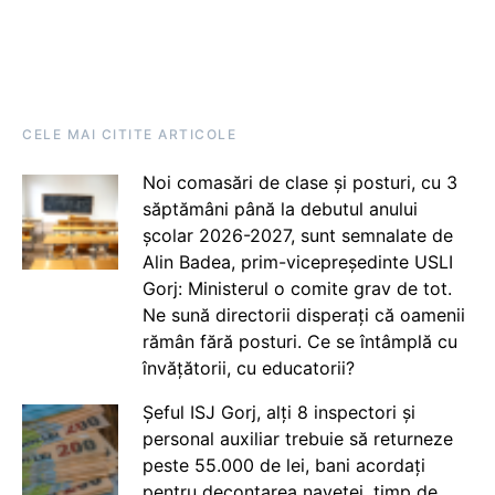
CELE MAI CITITE ARTICOLE
Noi comasări de clase și posturi, cu 3
săptămâni până la debutul anului
școlar 2026-2027, sunt semnalate de
Alin Badea, prim-vicepreședinte USLI
Gorj: Ministerul o comite grav de tot.
Ne sună directorii disperați că oamenii
rămân fără posturi. Ce se întâmplă cu
învățătorii, cu educatorii?
Șeful ISJ Gorj, alți 8 inspectori și
personal auxiliar trebuie să returneze
peste 55.000 de lei, bani acordați
pentru decontarea navetei, timp de