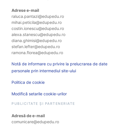
Adrese e-mail
raluca.pantazi@edupedu.ro
mihai.peticila@edupedu.ro
costin.ionescu@edupedu.ro
alexa.stanescu@edupedu.ro
diana.ghimisi@edupedu.ro
stefan.lefter@edupedu.ro
ramona.florea@edupedu.ro
Notă de informare cu privire la prelucrarea de date
personale prin intermediul site-ului
Politica de cookie
Modifică setarile cookie-urilor
PUBLICITATE ȘI PARTENERIATE
Adresă de e-mail
comunicare@edupedu.ro