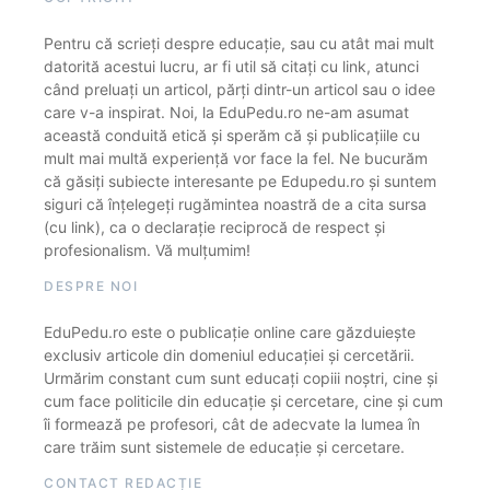
Pentru că scrieți despre educație, sau cu atât mai mult
datorită acestui lucru, ar fi util să citați cu link, atunci
când preluați un articol, părți dintr-un articol sau o idee
care v-a inspirat. Noi, la EduPedu.ro ne-am asumat
această conduită etică și sperăm că și publicațiile cu
mult mai multă experiență vor face la fel. Ne bucurăm
că găsiți subiecte interesante pe Edupedu.ro și suntem
siguri că înțelegeți rugămintea noastră de a cita sursa
(cu link), ca o declarație reciprocă de respect și
profesionalism. Vă mulțumim!
DESPRE NOI
EduPedu.ro este o publicație online care găzduiește
exclusiv articole din domeniul educației și cercetării.
Urmărim constant cum sunt educați copiii noștri, cine și
cum face politicile din educație și cercetare, cine și cum
îi formează pe profesori, cât de adecvate la lumea în
care trăim sunt sistemele de educație și cercetare.
CONTACT REDACȚIE