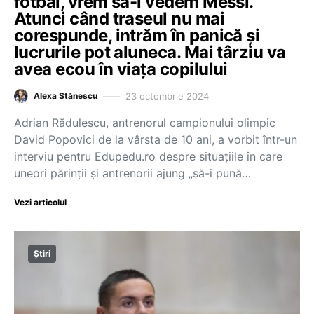
fotbal, vrem să-l vedem Messi.
Atunci când traseul nu mai
corespunde, intrăm în panică și
lucrurile pot aluneca. Mai târziu va
avea ecou în viața copilului
23 octombrie 2024
Alexa Stănescu
Adrian Rădulescu, antrenorul campionului olimpic
David Popovici de la vârsta de 10 ani, a vorbit într-un
interviu pentru Edupedu.ro despre situațiile în care
uneori părinții și antrenorii ajung „să-i pună…
Vezi articolul
Știri