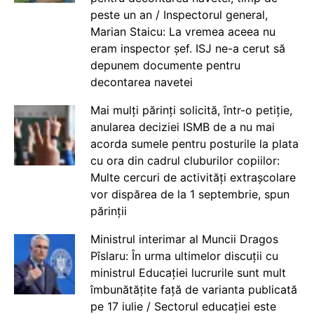
peste un an / Inspectorul general,
Marian Staicu: La vremea aceea nu
eram inspector șef. ISJ ne-a cerut să
depunem documente pentru
decontarea navetei
Mai mulți părinți solicită, într-o petiție,
anularea deciziei ISMB de a nu mai
acorda sumele pentru posturile la plata
cu ora din cadrul cluburilor copiilor:
Multe cercuri de activități extrașcolare
vor dispărea de la 1 septembrie, spun
părinții
Ministrul interimar al Muncii Dragos
Pîslaru: În urma ultimelor discuții cu
ministrul Educației lucrurile sunt mult
îmbunătățite față de varianta publicată
pe 17 iulie / Sectorul educației este