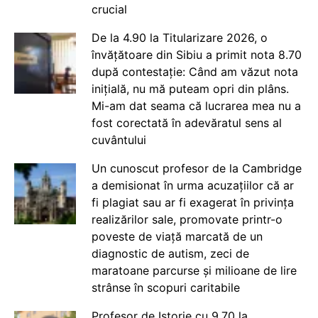
crucial
De la 4.90 la Titularizare 2026, o
învățătoare din Sibiu a primit nota 8.70
după contestație: Când am văzut nota
inițială, nu mă puteam opri din plâns.
Mi-am dat seama că lucrarea mea nu a
fost corectată în adevăratul sens al
cuvântului
Un cunoscut profesor de la Cambridge
a demisionat în urma acuzațiilor că ar
fi plagiat sau ar fi exagerat în privința
realizărilor sale, promovate printr-o
poveste de viață marcată de un
diagnostic de autism, zeci de
maratoane parcurse și milioane de lire
strânse în scopuri caritabile
Profesor de Istorie cu 9.70 la