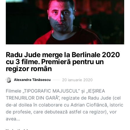
Radu Jude merge la Berlinale 2020
cu 3 filme. Premieră pentru un
regizor român
20 ianuarie 2020
Alexandra Tănăsescu
Filmele „TIPOGRAFIC MAJUSCUL” și „IEȘIREA
TRENURILOR DIN GARĂ”, regizate de Radu Jude (cel
de-al doilea în colaborare cu Adrian Cioflâncă, istoric
de profesie, care debutează astfel ca regizor), vor
avea…