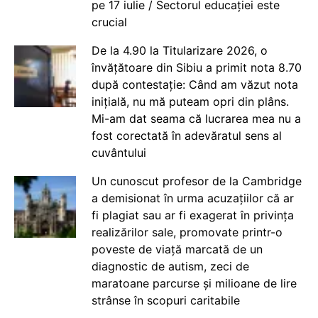
pe 17 iulie / Sectorul educației este
crucial
De la 4.90 la Titularizare 2026, o
învățătoare din Sibiu a primit nota 8.70
după contestație: Când am văzut nota
inițială, nu mă puteam opri din plâns.
Mi-am dat seama că lucrarea mea nu a
fost corectată în adevăratul sens al
cuvântului
Un cunoscut profesor de la Cambridge
a demisionat în urma acuzațiilor că ar
fi plagiat sau ar fi exagerat în privința
realizărilor sale, promovate printr-o
poveste de viață marcată de un
diagnostic de autism, zeci de
maratoane parcurse și milioane de lire
strânse în scopuri caritabile