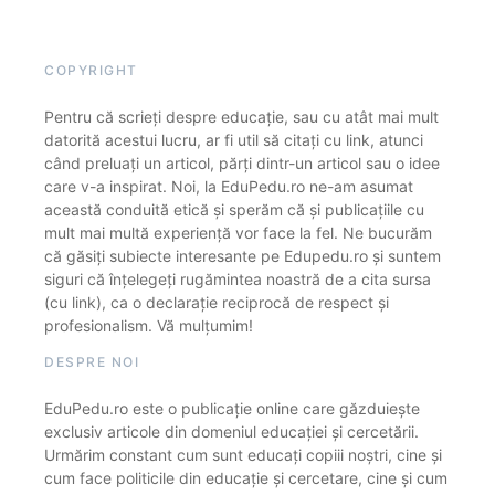
COPYRIGHT
Pentru că scrieți despre educație, sau cu atât mai mult
datorită acestui lucru, ar fi util să citați cu link, atunci
când preluați un articol, părți dintr-un articol sau o idee
care v-a inspirat. Noi, la EduPedu.ro ne-am asumat
această conduită etică și sperăm că și publicațiile cu
mult mai multă experiență vor face la fel. Ne bucurăm
că găsiți subiecte interesante pe Edupedu.ro și suntem
siguri că înțelegeți rugămintea noastră de a cita sursa
(cu link), ca o declarație reciprocă de respect și
profesionalism. Vă mulțumim!
DESPRE NOI
EduPedu.ro este o publicație online care găzduiește
exclusiv articole din domeniul educației și cercetării.
Urmărim constant cum sunt educați copiii noștri, cine și
cum face politicile din educație și cercetare, cine și cum