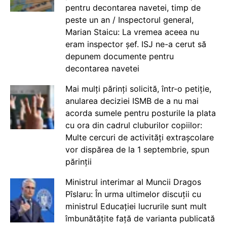
pentru decontarea navetei, timp de
peste un an / Inspectorul general,
Marian Staicu: La vremea aceea nu
eram inspector șef. ISJ ne-a cerut să
depunem documente pentru
decontarea navetei
Mai mulți părinți solicită, într-o petiție,
anularea deciziei ISMB de a nu mai
acorda sumele pentru posturile la plata
cu ora din cadrul cluburilor copiilor:
Multe cercuri de activități extrașcolare
vor dispărea de la 1 septembrie, spun
părinții
Ministrul interimar al Muncii Dragos
Pîslaru: În urma ultimelor discuții cu
ministrul Educației lucrurile sunt mult
îmbunătățite față de varianta publicată