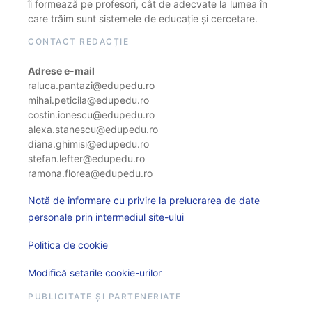
îi formează pe profesori, cât de adecvate la lumea în
care trăim sunt sistemele de educație și cercetare.
CONTACT REDACȚIE
Adrese e-mail
raluca.pantazi@edupedu.ro
mihai.peticila@edupedu.ro
costin.ionescu@edupedu.ro
alexa.stanescu@edupedu.ro
diana.ghimisi@edupedu.ro
stefan.lefter@edupedu.ro
ramona.florea@edupedu.ro
Notă de informare cu privire la prelucrarea de date
personale prin intermediul site-ului
Politica de cookie
Modifică setarile cookie-urilor
PUBLICITATE ȘI PARTENERIATE