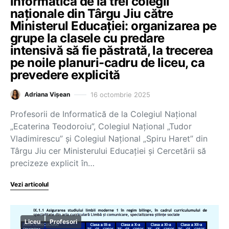
informatică de la trei colegii
naționale din Târgu Jiu către
Ministerul Educației: organizarea pe
grupe la clasele cu predare
intensivă să fie păstrată, la trecerea
pe noile planuri-cadru de liceu, ca
prevedere explicită
16 octombrie 2025
Adriana Vișean
Profesorii de Informatică de la Colegiul Național
„Ecaterina Teodoroiu”, Colegiul Național „Tudor
Vladimirescu” și Colegiul Național „Spiru Haret” din
Târgu Jiu cer Ministerului Educației și Cercetării să
precizeze explicit în…
Vezi articolul
Liceu
Profesori