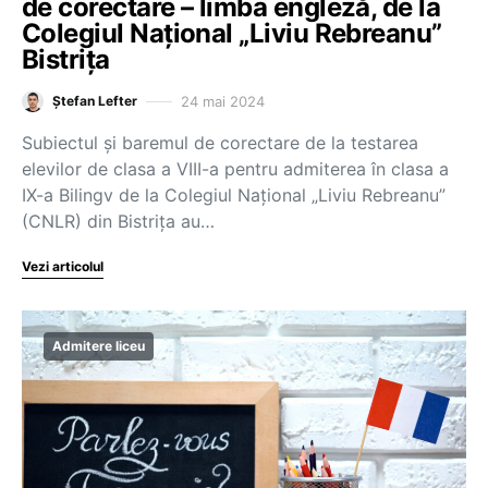
de corectare – limba engleză, de la
Colegiul Național „Liviu Rebreanu”
Bistrița
24 mai 2024
Ștefan Lefter
Subiectul și baremul de corectare de la testarea
elevilor de clasa a VIII-a pentru admiterea în clasa a
IX-a Bilingv de la Colegiul Național „Liviu Rebreanu”
(CNLR) din Bistrița au…
Vezi articolul
Admitere liceu