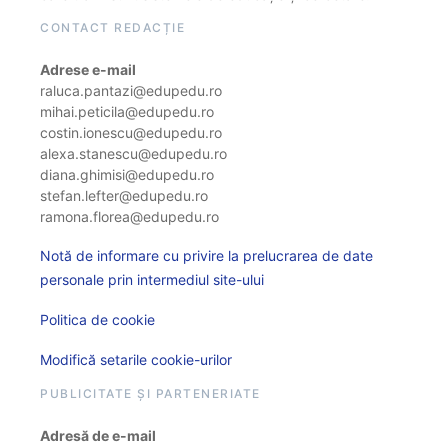
CONTACT REDACȚIE
Adrese e-mail
raluca.pantazi@edupedu.ro
mihai.peticila@edupedu.ro
costin.ionescu@edupedu.ro
alexa.stanescu@edupedu.ro
diana.ghimisi@edupedu.ro
stefan.lefter@edupedu.ro
ramona.florea@edupedu.ro
Notă de informare cu privire la prelucrarea de date
personale prin intermediul site-ului
Politica de cookie
Modifică setarile cookie-urilor
PUBLICITATE ȘI PARTENERIATE
Adresă de e-mail