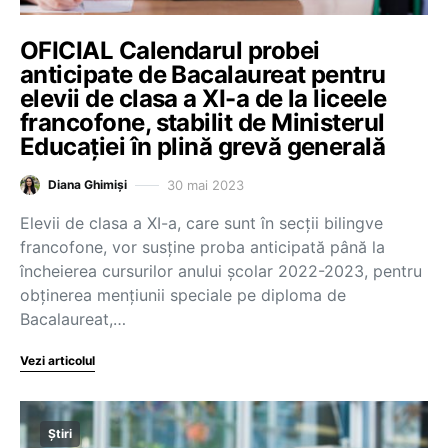
OFICIAL Calendarul probei
anticipate de Bacalaureat pentru
elevii de clasa a XI-a de la liceele
francofone, stabilit de Ministerul
Educației în plină grevă generală
30 mai 2023
Diana Ghimiși
Elevii de clasa a XI-a, care sunt în secții bilingve
francofone, vor susține proba anticipată până la
încheierea cursurilor anului școlar 2022-2023, pentru
obținerea mențiunii speciale pe diploma de
Bacalaureat,…
Vezi articolul
Știri