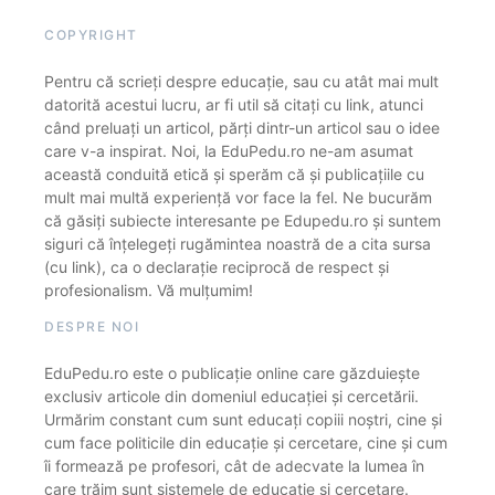
COPYRIGHT
Pentru că scrieți despre educație, sau cu atât mai mult
datorită acestui lucru, ar fi util să citați cu link, atunci
când preluați un articol, părți dintr-un articol sau o idee
care v-a inspirat. Noi, la EduPedu.ro ne-am asumat
această conduită etică și sperăm că și publicațiile cu
mult mai multă experiență vor face la fel. Ne bucurăm
că găsiți subiecte interesante pe Edupedu.ro și suntem
siguri că înțelegeți rugămintea noastră de a cita sursa
(cu link), ca o declarație reciprocă de respect și
profesionalism. Vă mulțumim!
DESPRE NOI
EduPedu.ro este o publicație online care găzduiește
exclusiv articole din domeniul educației și cercetării.
Urmărim constant cum sunt educați copiii noștri, cine și
cum face politicile din educație și cercetare, cine și cum
îi formează pe profesori, cât de adecvate la lumea în
care trăim sunt sistemele de educație și cercetare.