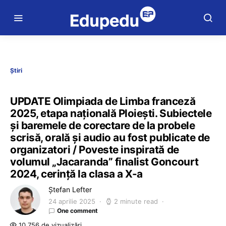
Știri
UPDATE Olimpiada de Limba franceză
2025, etapa națională Ploiești. Subiectele
și baremele de corectare de la probele
scrisă, orală și audio au fost publicate de
organizatori / Poveste inspirată de
volumul „Jacaranda” finalist Goncourt
2024, cerință la clasa a X-a
Ștefan Lefter
24 aprilie 2025
2 minute read
One comment
10.756 de vizualizări