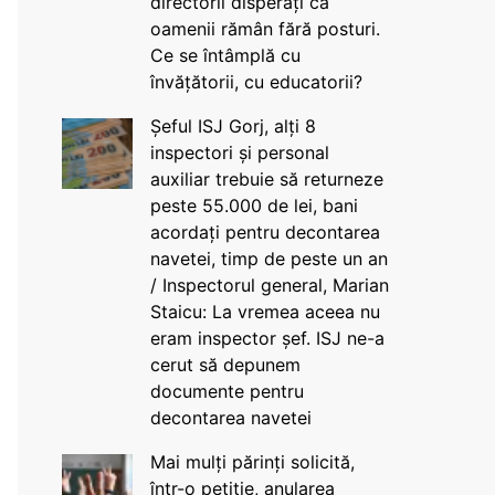
directorii disperați că
oamenii rămân fără posturi.
Ce se întâmplă cu
învățătorii, cu educatorii?
Șeful ISJ Gorj, alți 8
inspectori și personal
auxiliar trebuie să returneze
peste 55.000 de lei, bani
acordați pentru decontarea
navetei, timp de peste un an
/ Inspectorul general, Marian
Staicu: La vremea aceea nu
eram inspector șef. ISJ ne-a
cerut să depunem
documente pentru
decontarea navetei
Mai mulți părinți solicită,
într-o petiție, anularea