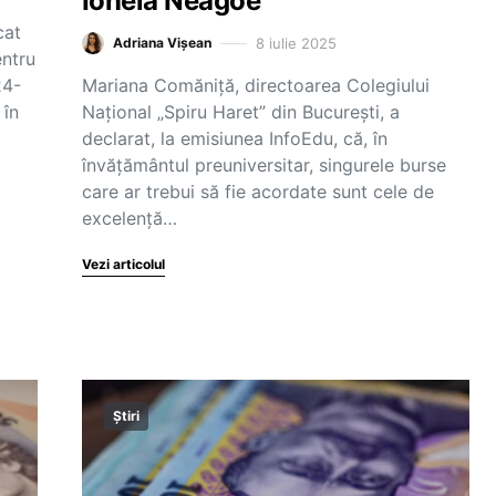
Ionela Neagoe
cat
8 iulie 2025
Adriana Vișean
entru
24-
Mariana Comăniță, directoarea Colegiului
 în
Național „Spiru Haret” din București, a
declarat, la emisiunea InfoEdu, că, în
învățământul preuniversitar, singurele burse
care ar trebui să fie acordate sunt cele de
excelență…
Vezi articolul
Știri