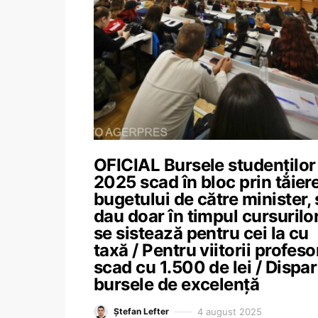
OFICIAL Bursele studenților
2025 scad în bloc prin tăier
bugetului de către minister, 
dau doar în timpul cursurilor
se sistează pentru cei la cu
taxă / Pentru viitorii profeso
scad cu 1.500 de lei / Dispar
bursele de excelență
4 august 2025
Ștefan Lefter