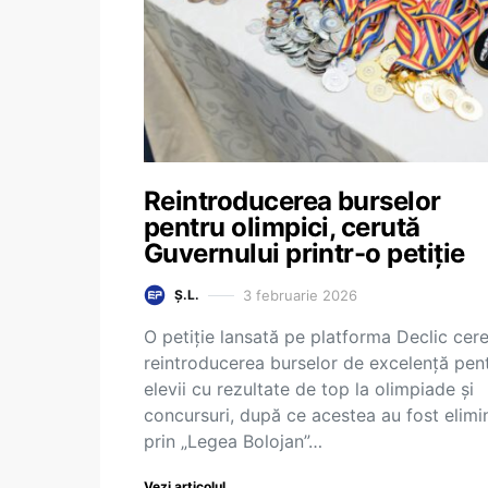
Reintroducerea burselor
pentru olimpici, cerută
Guvernului printr-o petiție
3 februarie 2026
Ș.L.
O petiție lansată pe platforma Declic cer
reintroducerea burselor de excelență pen
elevii cu rezultate de top la olimpiade și
concursuri, după ce acestea au fost elimi
prin „Legea Bolojan”…
Vezi articolul