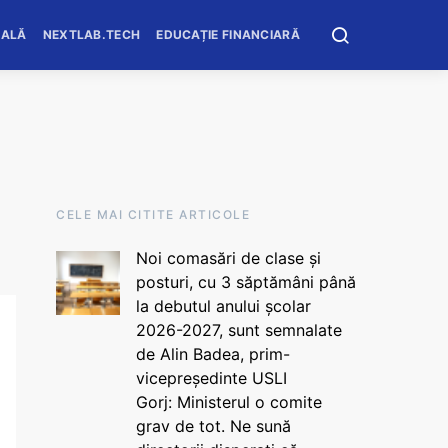
OALĂ
NEXTLAB.TECH
EDUCAȚIE FINANCIARĂ
CELE MAI CITITE ARTICOLE
Noi comasări de clase și
posturi, cu 3 săptămâni până
la debutul anului școlar
2026-2027, sunt semnalate
de Alin Badea, prim-
vicepreședinte USLI
Gorj: Ministerul o comite
grav de tot. Ne sună