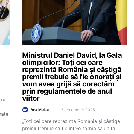
Ministrul Daniel David, la Gala
olimpicilor: Toți cei care
reprezintă România și câștigă
premii trebuie să fie onorați și
vom avea grijă să corectăm
prin regulamentele de anul
e
viitor
tru
3 decembrie 2025
Ana Moise
nate
„Toți cei care reprezintă România și câștigă
premii trebuie să fie într-o formă sau alta