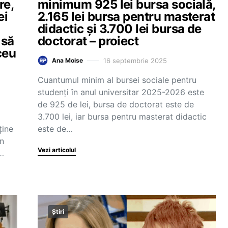
re,
minimum 925 lei bursa socială,
ei
2.165 lei bursa pentru masterat
didactic și 3.700 lei bursa de
 să
doctorat – proiect
ceu
16 septembrie 2025
Ana Moise
Cuantumul minim al bursei sociale pentru
studenți în anul universitar 2025-2026 este
de 925 de lei, bursa de doctorat este de
3.700 lei, iar bursa pentru masterat didactic
ține
este de…
În
Vezi articolul
…
Știri