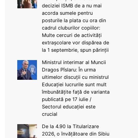
deciziei ISMB de a nu mai
acorda sumele pentru
posturile la plata cu ora din
cadrul cluburilor copiilor:
Multe cercuri de activități
extrașcolare vor dispărea de
la 1 septembrie, spun părinții
Ministrul interimar al Muncii
Dragos Pîslaru: În urma
ultimelor discuții cu ministrul
Educației lucrurile sunt mult
îmbunătățite față de varianta
publicată pe 17 iulie /
Sectorul educației este
crucial
De la 4.90 la Titularizare
2026, o învățătoare din Sibiu