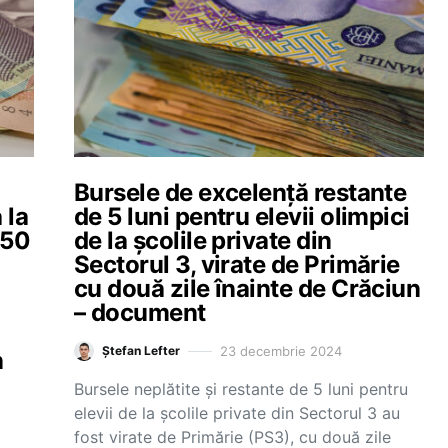
Bursele de excelență restante
 la
de 5 luni pentru elevii olimpici
050
de la școlile private din
Sectorul 3, virate de Primărie
cu două zile înainte de Crăciun
– document
23 decembrie 2024
Ștefan Lefter
n
Bursele neplătite și restante de 5 luni pentru
elevii de la școlile private din Sectorul 3 au
fost virate de Primărie (PS3), cu două zile