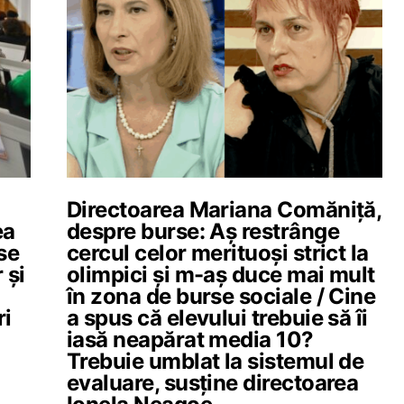
Directoarea Mariana Comăniță,
ea
despre burse: Aș restrânge
se
cercul celor merituoși strict la
 și
olimpici și m-aș duce mai mult
în zona de burse sociale / Cine
ri
a spus că elevului trebuie să îi
iasă neapărat media 10?
Trebuie umblat la sistemul de
evaluare, susține directoarea