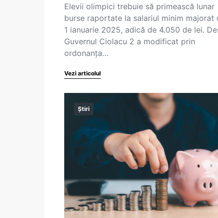
Elevii olimpici trebuie să primească lunar
burse raportate la salariul minim majorat 
1 ianuarie 2025, adică de 4.050 de lei. De
Guvernul Ciolacu 2 a modificat prin
ordonanța…
Vezi articolul
Știri