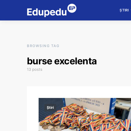
ȘTIRI
BROWSING TAG
burse excelenta
13 posts
Știri