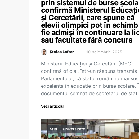
prin sistemul de burse școla
confirmă Ministerul Educați
și Cercetării, care spune că
elevii olimpici pot în schimb
fie admiși în continuare la li
sau facultate fără concurs
10 noiembrie 2025
Ștefan Lefter
Ministerul Educației și Cercetării (MEC)
confirmă oficial, într-un răspuns transmis
Parlamentului, că statul român nu mai sus
excelența în educație prin burse școlare. 
documentul semnat de secretarul de stat
Vezi articolul
Știri
Universitate