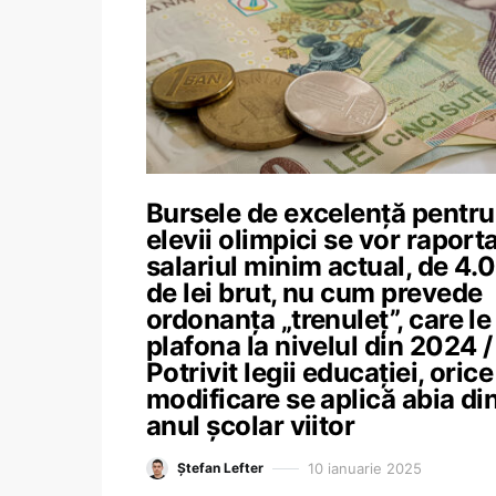
Bursele de excelență pentru
elevii olimpici se vor raporta
salariul minim actual, de 4.
de lei brut, nu cum prevede
ordonanța „trenuleț”, care le
plafona la nivelul din 2024 /
Potrivit legii educației, orice
modificare se aplică abia di
anul școlar viitor
10 ianuarie 2025
Ștefan Lefter