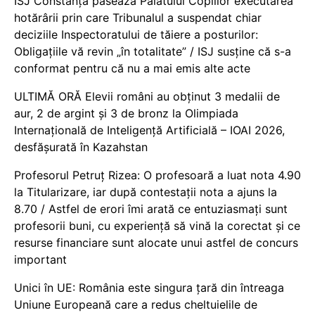
ISJ Constanța pasează Palatului Copiilor executarea
hotărârii prin care Tribunalul a suspendat chiar
deciziile Inspectoratului de tăiere a posturilor:
Obligațiile vă revin „în totalitate” / ISJ susține că s-a
conformat pentru că nu a mai emis alte acte
ULTIMĂ ORĂ Elevii români au obținut 3 medalii de
aur, 2 de argint și 3 de bronz la Olimpiada
Internațională de Inteligență Artificială – IOAI 2026,
desfășurată în Kazahstan
Profesorul Petruț Rizea: O profesoară a luat nota 4.90
la Titularizare, iar după contestații nota a ajuns la
8.70 / Astfel de erori îmi arată ce entuziasmați sunt
profesorii buni, cu experiență să vină la corectat și ce
resurse financiare sunt alocate unui astfel de concurs
important
Unici în UE: România este singura țară din întreaga
Uniune Europeană care a redus cheltuielile de