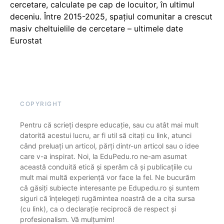
cercetare, calculate pe cap de locuitor, în ultimul
deceniu. Între 2015-2025, spațiul comunitar a crescut
masiv cheltuielile de cercetare – ultimele date
Eurostat
COPYRIGHT
Pentru că scrieți despre educație, sau cu atât mai mult
datorită acestui lucru, ar fi util să citați cu link, atunci
când preluați un articol, părți dintr-un articol sau o idee
care v-a inspirat. Noi, la EduPedu.ro ne-am asumat
această conduită etică și sperăm că și publicațiile cu
mult mai multă experiență vor face la fel. Ne bucurăm
că găsiți subiecte interesante pe Edupedu.ro și suntem
siguri că înțelegeți rugămintea noastră de a cita sursa
(cu link), ca o declarație reciprocă de respect și
profesionalism. Vă mulțumim!