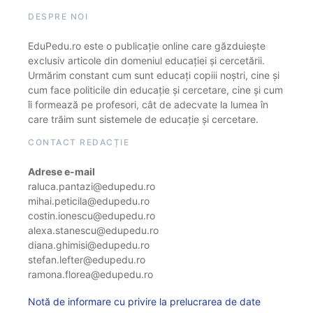
DESPRE NOI
EduPedu.ro este o publicație online care găzduiește
exclusiv articole din domeniul educației și cercetării.
Urmărim constant cum sunt educați copiii noștri, cine și
cum face politicile din educație și cercetare, cine și cum
îi formează pe profesori, cât de adecvate la lumea în
care trăim sunt sistemele de educație și cercetare.
CONTACT REDACȚIE
Adrese e-mail
raluca.pantazi@edupedu.ro
mihai.peticila@edupedu.ro
costin.ionescu@edupedu.ro
alexa.stanescu@edupedu.ro
diana.ghimisi@edupedu.ro
stefan.lefter@edupedu.ro
ramona.florea@edupedu.ro
Notă de informare cu privire la prelucrarea de date