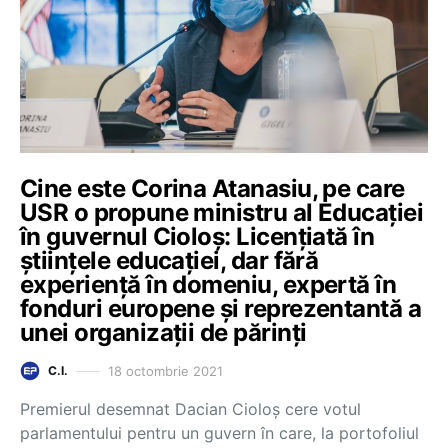
Cine este Corina Atanasiu, pe care
USR o propune ministru al Educației
în guvernul Cioloș: Licențiată în
științele educației, dar fără
experiență în domeniu, expertă în
fonduri europene și reprezentantă a
unei organizații de părinți
18 octombrie 2021
C.I.
Premierul desemnat Dacian Cioloș cere votul
parlamentului pentru un guvern în care, la portofoliul