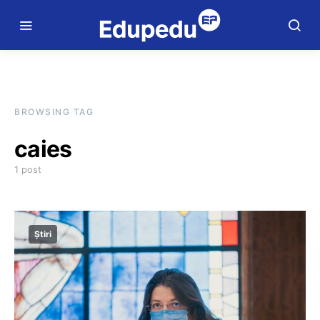
BROWSING TAG
caies
1 post
Știri