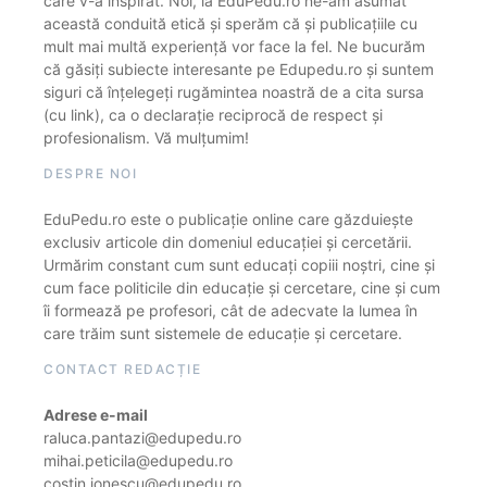
care v-a inspirat. Noi, la EduPedu.ro ne-am asumat
această conduită etică și sperăm că și publicațiile cu
mult mai multă experiență vor face la fel. Ne bucurăm
că găsiți subiecte interesante pe Edupedu.ro și suntem
siguri că înțelegeți rugămintea noastră de a cita sursa
(cu link), ca o declarație reciprocă de respect și
profesionalism. Vă mulțumim!
DESPRE NOI
EduPedu.ro este o publicație online care găzduiește
exclusiv articole din domeniul educației și cercetării.
Urmărim constant cum sunt educați copiii noștri, cine și
cum face politicile din educație și cercetare, cine și cum
îi formează pe profesori, cât de adecvate la lumea în
care trăim sunt sistemele de educație și cercetare.
CONTACT REDACȚIE
Adrese e-mail
raluca.pantazi@edupedu.ro
mihai.peticila@edupedu.ro
costin.ionescu@edupedu.ro