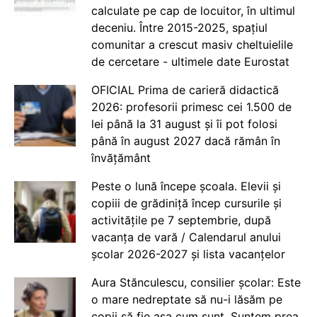
calculate pe cap de locuitor, în ultimul
deceniu. Între 2015-2025, spațiul
comunitar a crescut masiv cheltuielile
de cercetare - ultimele date Eurostat
OFICIAL Prima de carieră didactică
2026: profesorii primesc cei 1.500 de
lei până la 31 august și îi pot folosi
până în august 2027 dacă rămân în
învățământ
Peste o lună începe școala. Elevii și
copiii de grădiniță încep cursurile și
activitățile pe 7 septembrie, după
vacanța de vară / Calendarul anului
școlar 2026-2027 și lista vacanțelor
Aura Stănculescu, consilier școlar: Este
o mare nedreptate să nu-i lăsăm pe
copii să fie așa cum sunt. Suntem prea