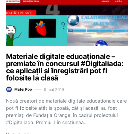
Materiale digitale educaționale –
premiate în concursul #Digitaliada:
ce aplicații și înregistrări pot fi
folosite la clasă
9 mai 2019
Matei Pop
Nouă creatori de materiale digitale educaționale care
pot fi folosite atât la școală, cât și acasă, au fost
premiați de Fundația Orange, în cadrul proiectului
#Digitaliada. Premiul I în secțiunea…