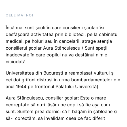
CELE MAI NOI
Încă mai sunt școli în care consilierii școlari își
desfășoară activitatea prin biblioteci, pe la cabinetul
medical, pe holuri sau în cancelarii, atrage atenția
consilierul școlar Aura Stănculescu / Sunt spații
inadecvate în care copilul nu va destăinui nimic
niciodată
Universitatea din București a reamplasat vulturul și
cei doi grifoni distruși în urma bombardamentelor din
anul 1944 pe frontonul Palatului Universității
Aura Stănculescu, consilier școlar: Este o mare
nedreptate să nu-i lăsăm pe copii să fie așa cum
sunt. Suntem prea dornici să îi băgăm în șabloane și
să-i corectăm, să invalidăm ceea ce fac diferit