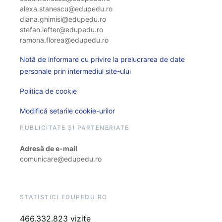
alexa.stanescu@edupedu.ro
diana.ghimisi@edupedu.ro
stefan.lefter@edupedu.ro
ramona.florea@edupedu.ro
Notă de informare cu privire la prelucrarea de date
personale prin intermediul site-ului
Politica de cookie
Modifică setarile cookie-urilor
PUBLICITATE ȘI PARTENERIATE
Adresă de e-mail
comunicare@edupedu.ro
STATISTICI EDUPEDU.RO
466.332.823 vizite