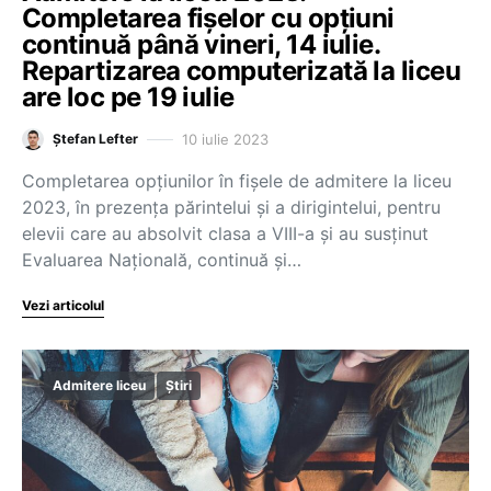
Completarea fișelor cu opțiuni
continuă până vineri, 14 iulie.
Repartizarea computerizată la liceu
are loc pe 19 iulie
10 iulie 2023
Ștefan Lefter
Completarea opțiunilor în fișele de admitere la liceu
2023, în prezența părintelui și a dirigintelui, pentru
elevii care au absolvit clasa a VIII-a și au susținut
Evaluarea Națională, continuă și…
Vezi articolul
Admitere liceu
Știri