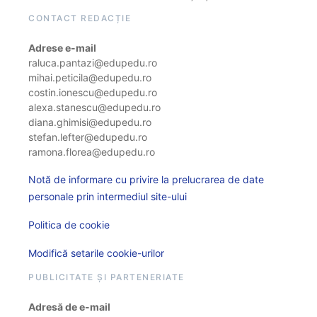
CONTACT REDACȚIE
Adrese e-mail
raluca.pantazi@edupedu.ro
mihai.peticila@edupedu.ro
costin.ionescu@edupedu.ro
alexa.stanescu@edupedu.ro
diana.ghimisi@edupedu.ro
stefan.lefter@edupedu.ro
ramona.florea@edupedu.ro
Notă de informare cu privire la prelucrarea de date
personale prin intermediul site-ului
Politica de cookie
Modifică setarile cookie-urilor
PUBLICITATE ȘI PARTENERIATE
Adresă de e-mail