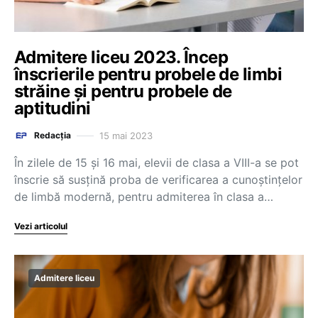
Admitere liceu 2023. Încep
înscrierile pentru probele de limbi
străine și pentru probele de
aptitudini
15 mai 2023
Redacția
În zilele de 15 și 16 mai, elevii de clasa a VIII-a se pot
înscrie să susțină proba de verificarea a cunoștințelor
de limbă modernă, pentru admiterea în clasa a…
Vezi articolul
Admitere liceu