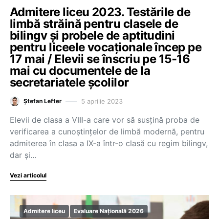
Admitere liceu 2023. Testările de
limbă străină pentru clasele de
bilingv și probele de aptitudini
pentru liceele vocaționale încep pe
17 mai / Elevii se înscriu pe 15-16
mai cu documentele de la
secretariatele școlilor
5 aprilie 2023
Ștefan Lefter
Elevii de clasa a VIII-a care vor să susțină proba de
verificarea a cunoștințelor de limbă modernă, pentru
admiterea în clasa a IX-a într-o clasă cu regim bilingv,
dar și…
Vezi articolul
Admitere liceu
Evaluare Națională 2026