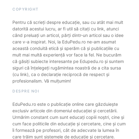
COPYRIGHT
Pentru că scrieți despre educație, sau cu atât mai mult
datorită acestui lucru, ar fi util să citați cu link, atunci
când preluați un articol, părți dintr-un articol sau o idee
care v-a inspirat. Noi, la EduPedu.ro ne-am asumat
această conduită etică și sperăm că și publicațiile cu
mult mai multă experiență vor face la fel. Ne bucurăm
că găsiți subiecte interesante pe Edupedu.ro și suntem
siguri că înțelegeți rugămintea noastră de a cita sursa
(cu link), ca o declarație reciprocă de respect și
profesionalism. Vă mulțumim!
DESPRE NOI
EduPedu.ro este o publicație online care găzduiește
exclusiv articole din domeniul educației și cercetării.
Urmărim constant cum sunt educați copiii noștri, cine și
cum face politicile din educație și cercetare, cine și cum
îi formează pe profesori, cât de adecvate la lumea în
care trăim sunt sistemele de educație și cercetare.