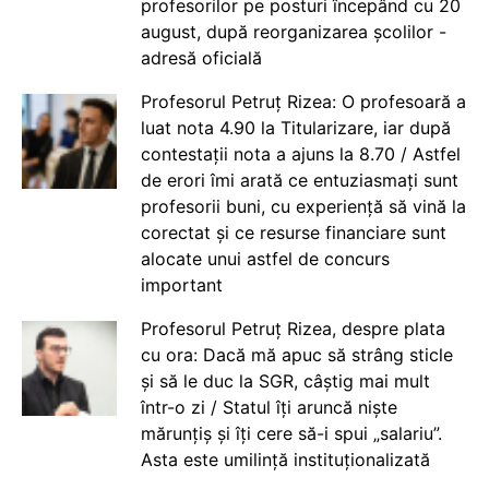
profesorilor pe posturi începând cu 20
august, după reorganizarea școlilor -
adresă oficială
Profesorul Petruț Rizea: O profesoară a
luat nota 4.90 la Titularizare, iar după
contestații nota a ajuns la 8.70 / Astfel
de erori îmi arată ce entuziasmați sunt
profesorii buni, cu experiență să vină la
corectat și ce resurse financiare sunt
alocate unui astfel de concurs
important
Profesorul Petruț Rizea, despre plata
cu ora: Dacă mă apuc să strâng sticle
și să le duc la SGR, câștig mai mult
într-o zi / Statul îți aruncă niște
mărunțiș și îți cere să-i spui „salariu”.
Asta este umilință instituționalizată