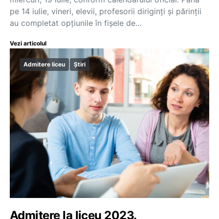
pe 14 iulie, vineri, elevii, profesorii diriginți și părinții
au completat opțiunile în fișele de…
Vezi articolul
Admitere liceu
Știri
Admitere la liceu 2023.