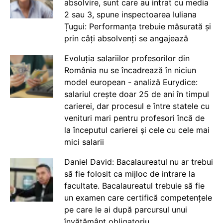
absolvire, sunt care au intrat cu media
2 sau 3, spune inspectoarea Iuliana
Țugui: Performanța trebuie măsurată și
prin câți absolvenți se angajează
Evoluția salariilor profesorilor din
România nu se încadrează în niciun
model european - analiză Eurydice:
salariul crește doar 25 de ani în timpul
carierei, dar procesul e între statele cu
venituri mari pentru profesori încă de
la începutul carierei și cele cu cele mai
mici salarii
Daniel David: Bacalaureatul nu ar trebui
să fie folosit ca mijloc de intrare la
facultate. Bacalaureatul trebuie să fie
un examen care certifică competențele
pe care le ai după parcursul unui
învățământ obligatoriu