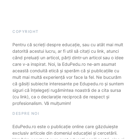
COPYRIGHT
Pentru că scrieți despre educație, sau cu atât mai mult
datorită acestui lucru, ar fi util să citați cu link, atunci
când preluați un articol, părți dintr-un articol sau o idee
care v-a inspirat. Noi, la EduPedu.ro ne-am asumat
această conduită etică și sperăm că și publicațiile cu
mult mai multă experiență vor face la fel. Ne bucurăm
că găsiți subiecte interesante pe Edupedu.ro și suntem
siguri că înțelegeți rugămintea noastră de a cita sursa
(cu link), ca o declarație reciprocă de respect și
profesionalism. Vă mulțumim!
DESPRE NOI
EduPedu.ro este o publicație online care găzduiește
exclusiv articole din domeniul educației și cercetării.