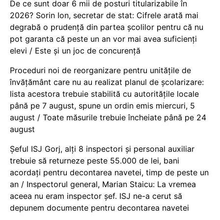
De ce sunt doar 6 mii de posturi titularizabile în
2026? Sorin Ion, secretar de stat: Cifrele arată mai
degrabă o prudență din partea școlilor pentru că nu
pot garanta că peste un an vor mai avea suficienți
elevi / Este și un joc de concurență
Proceduri noi de reorganizare pentru unitățile de
învățământ care nu au realizat planul de școlarizare:
lista acestora trebuie stabilită cu autoritățile locale
până pe 7 august, spune un ordin emis miercuri, 5
august / Toate măsurile trebuie încheiate până pe 24
august
Șeful ISJ Gorj, alți 8 inspectori și personal auxiliar
trebuie să returneze peste 55.000 de lei, bani
acordați pentru decontarea navetei, timp de peste un
an / Inspectorul general, Marian Staicu: La vremea
aceea nu eram inspector șef. ISJ ne-a cerut să
depunem documente pentru decontarea navetei