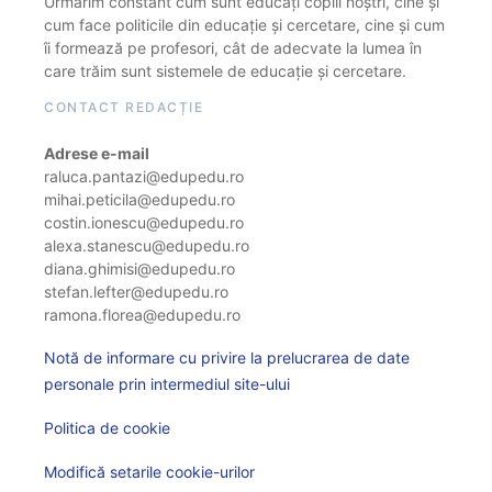
Urmărim constant cum sunt educați copiii noștri, cine și
cum face politicile din educație și cercetare, cine și cum
îi formează pe profesori, cât de adecvate la lumea în
care trăim sunt sistemele de educație și cercetare.
CONTACT REDACȚIE
Adrese e-mail
raluca.pantazi@edupedu.ro
mihai.peticila@edupedu.ro
costin.ionescu@edupedu.ro
alexa.stanescu@edupedu.ro
diana.ghimisi@edupedu.ro
stefan.lefter@edupedu.ro
ramona.florea@edupedu.ro
Notă de informare cu privire la prelucrarea de date
personale prin intermediul site-ului
Politica de cookie
Modifică setarile cookie-urilor