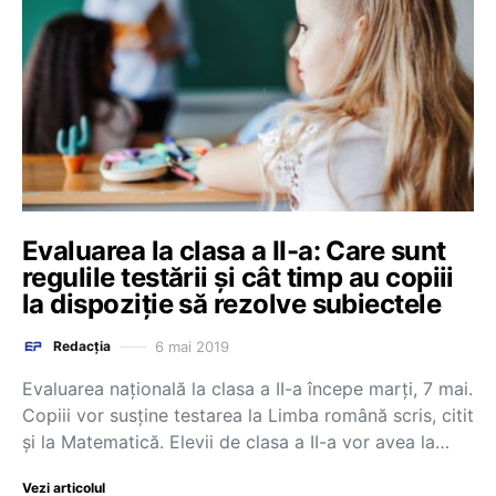
Evaluarea la clasa a II-a: Care sunt
regulile testării și cât timp au copiii
la dispoziție să rezolve subiectele
6 mai 2019
Redacția
Evaluarea națională la clasa a II-a începe marți, 7 mai.
Copiii vor susține testarea la Limba română scris, citit
și la Matematică. Elevii de clasa a II-a vor avea la…
Vezi articolul