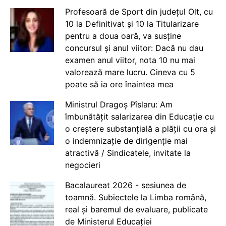
Profesoară de Sport din județul Olt, cu
10 la Definitivat și 10 la Titularizare
pentru a doua oară, va susține
concursul și anul viitor: Dacă nu dau
examen anul viitor, nota 10 nu mai
valorează mare lucru. Cineva cu 5
poate să ia ore înaintea mea
Ministrul Dragoș Pîslaru: Am
îmbunătățit salarizarea din Educație cu
o creștere substanțială a plății cu ora și
o indemnizație de dirigenție mai
atractivă / Sindicatele, invitate la
negocieri
Bacalaureat 2026 - sesiunea de
toamnă. Subiectele la Limba română,
real și baremul de evaluare, publicate
de Ministerul Educației