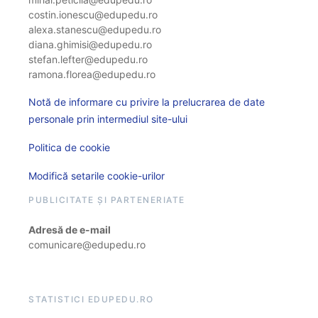
costin.ionescu@edupedu.ro
alexa.stanescu@edupedu.ro
diana.ghimisi@edupedu.ro
stefan.lefter@edupedu.ro
ramona.florea@edupedu.ro
Notă de informare cu privire la prelucrarea de date
personale prin intermediul site-ului
Politica de cookie
Modifică setarile cookie-urilor
PUBLICITATE ȘI PARTENERIATE
Adresă de e-mail
comunicare@edupedu.ro
STATISTICI EDUPEDU.RO