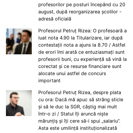
profesorilor pe posturi începând cu 20
august, după reorganizarea școlilor -
adresă oficială
Profesorul Petruț Rizea: O profesoară a
luat nota 4.90 la Titularizare, iar după
contestații nota a ajuns la 8.70 / Astfel
de erori îmi arată ce entuziasmați sunt
profesorii buni, cu experiență să vină la
corectat și ce resurse financiare sunt
alocate unui astfel de concurs
important
Profesorul Petruț Rizea, despre plata
cu ora: Dacă mă apuc să strâng sticle
și să le duc la SGR, câștig mai mult
într-o zi / Statul îți aruncă niște
mărunțiș și îți cere să-i spui „salariu”.
Asta este umilință instituționalizată