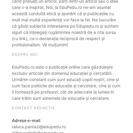
când preluați un articol, părți dintr-un articol sau o idee
care v-a inspirat. Noi, la EduPedu.ro ne-am asumat
această conduită etică și sperăm că și publicațiile cu
mult mai multă experiență vor face la fel. Ne bucurăm
că găsiți subiecte interesante pe Edupedu.ro și suntem
siguri că înțelegeți rugămintea noastră de a cita sursa
(cu link), ca o declarație reciprocă de respect și
profesionalism. Vă mulțumim!
DESPRE NOI
EduPedu.ro este o publicație online care găzduiește
exclusiv articole din domeniul educației și cercetării.
Urmărim constant cum sunt educați copiii noștri, cine și
cum face politicile din educație și cercetare, cine și cum
îi formează pe profesori, cât de adecvate la lumea în
care trăim sunt sistemele de educație și cercetare.
CONTACT REDACȚIE
Adrese e-mail
raluca.pantazi@edupedu.ro
mihai.peticila@edupedu.ro