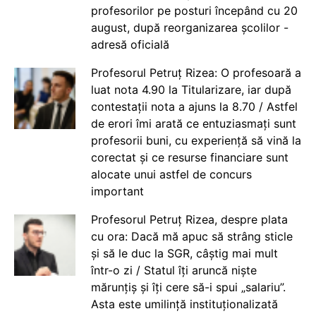
profesorilor pe posturi începând cu 20
august, după reorganizarea școlilor -
adresă oficială
Profesorul Petruț Rizea: O profesoară a
luat nota 4.90 la Titularizare, iar după
contestații nota a ajuns la 8.70 / Astfel
de erori îmi arată ce entuziasmați sunt
profesorii buni, cu experiență să vină la
corectat și ce resurse financiare sunt
alocate unui astfel de concurs
important
Profesorul Petruț Rizea, despre plata
cu ora: Dacă mă apuc să strâng sticle
și să le duc la SGR, câștig mai mult
într-o zi / Statul îți aruncă niște
mărunțiș și îți cere să-i spui „salariu”.
Asta este umilință instituționalizată