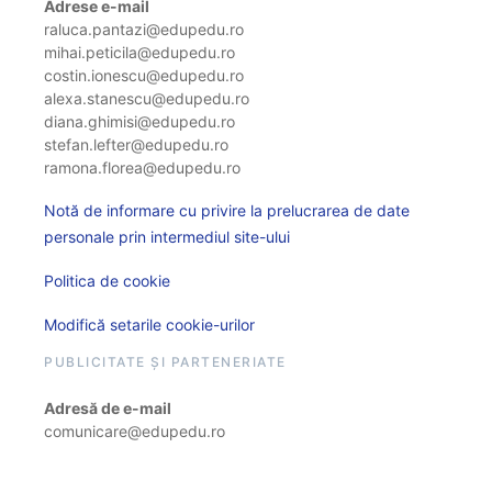
Adrese e-mail
raluca.pantazi@edupedu.ro
mihai.peticila@edupedu.ro
costin.ionescu@edupedu.ro
alexa.stanescu@edupedu.ro
diana.ghimisi@edupedu.ro
stefan.lefter@edupedu.ro
ramona.florea@edupedu.ro
Notă de informare cu privire la prelucrarea de date
personale prin intermediul site-ului
Politica de cookie
Modifică setarile cookie-urilor
PUBLICITATE ȘI PARTENERIATE
Adresă de e-mail
comunicare@edupedu.ro