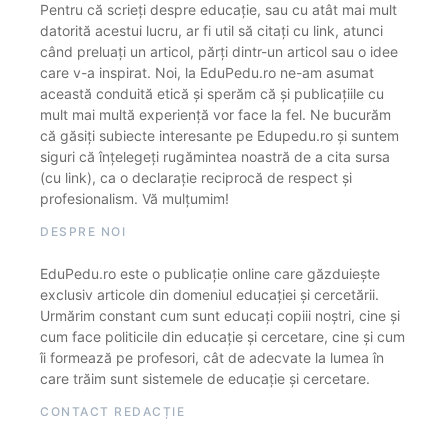
Pentru că scrieți despre educație, sau cu atât mai mult
datorită acestui lucru, ar fi util să citați cu link, atunci
când preluați un articol, părți dintr-un articol sau o idee
care v-a inspirat. Noi, la EduPedu.ro ne-am asumat
această conduită etică și sperăm că și publicațiile cu
mult mai multă experiență vor face la fel. Ne bucurăm
că găsiți subiecte interesante pe Edupedu.ro și suntem
siguri că înțelegeți rugămintea noastră de a cita sursa
(cu link), ca o declarație reciprocă de respect și
profesionalism. Vă mulțumim!
DESPRE NOI
EduPedu.ro este o publicație online care găzduiește
exclusiv articole din domeniul educației și cercetării.
Urmărim constant cum sunt educați copiii noștri, cine și
cum face politicile din educație și cercetare, cine și cum
îi formează pe profesori, cât de adecvate la lumea în
care trăim sunt sistemele de educație și cercetare.
CONTACT REDACȚIE