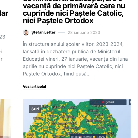
vacanță de primăvară care nu
dar
cuprinde nici Paștele Catolic,
nici Paștele Ortodox
28 ianuarie 2023
Ștefan Lefter
023
În structura anului școlar viitor, 2023-2024,
i
lansată în dezbatere publică de Ministerul
ar
Educației vineri, 27 ianuarie, vacanța din luna
aprilie nu cuprinde nici Paștele Catolic, nici
Paștele Ortodox, fiind pusă…
Vezi articolul
Știri