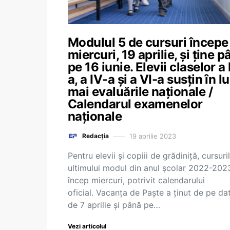
Modulul 5 de cursuri începe
miercuri, 19 aprilie, și ține 
pe 16 iunie. Elevii claselor a I
a, a IV-a și a VI-a susțin în l
mai evaluările naționale /
Calendarul examenelor
naționale
19 aprilie 2023
Redacția
Pentru elevii și copiii de grădiniță, cursuri
ultimului modul din anul școlar 2022-202
încep miercuri, potrivit calendarului
oficial. Vacanța de Paște a ținut de pe da
de 7 aprilie și până pe…
Vezi articolul