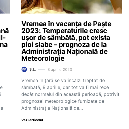
Vremea în vacanța de Paște
până
2023: Temperaturile cresc
I-
ușor de sâmbătă, pot exista
una
ploi slabe – prognoza de la
Administrația Națională de
Meteorologie
8 aprilie 2023
Ș.L.
Vremea în țară se va încălzi treptat de
le
sâmbătă, 8 aprilie, dar tot va fi mai rece
3
decât normalul din această perioadă, potrivit
prognozei meteorologice furnizate de
ta
Administrația Națională de…
Vezi articolul