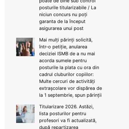
poate de bine sub control
posturile titularizabile / La
niciun concurs nu poți
garanta de la început
asigurarea unui post
Mai mulți părinți solicită,
într-o petiție, anularea
deciziei ISMB de a nu mai
acorda sumele pentru
posturile la plata cu ora din
cadrul cluburilor copiilor:
Multe cercuri de activități
extrașcolare vor dispărea de
la 1 septembrie, spun părinții
Titularizare 2026. Astăzi,
lista posturilor pentru
profesori va fi actualizată,
după repartizarea