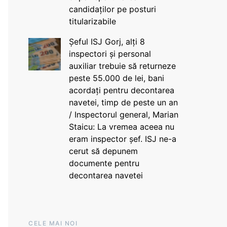
candidaților pe posturi
titularizabile
Șeful ISJ Gorj, alți 8
inspectori și personal
auxiliar trebuie să returneze
peste 55.000 de lei, bani
acordați pentru decontarea
navetei, timp de peste un an
/ Inspectorul general, Marian
Staicu: La vremea aceea nu
eram inspector șef. ISJ ne-a
cerut să depunem
documente pentru
decontarea navetei
CELE MAI NOI