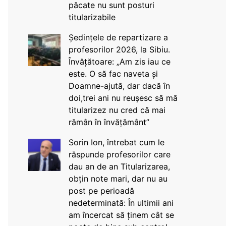
păcate nu sunt posturi
titularizabile
Ședințele de repartizare a
profesorilor 2026, la Sibiu.
Învățătoare: „Am zis iau ce
este. O să fac naveta și
Doamne-ajută, dar dacă în
doi,trei ani nu reușesc să mă
titularizez nu cred că mai
rămân în învățământ”
Sorin Ion, întrebat cum le
răspunde profesorilor care
dau an de an Titularizarea,
obțin note mari, dar nu au
post pe perioadă
nedeterminată: În ultimii ani
am încercat să ținem cât se