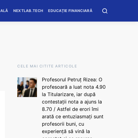
OALĂ
NEXTLAB.TECH
EDUCAȚIE FINANCIARĂ
CELE MAI CITITE ARTICOLE
Profesorul Petruț Rizea: O
profesoară a luat nota 4.90
la Titularizare, iar după
contestații nota a ajuns la
8.70 / Astfel de erori îmi
arată ce entuziasmați sunt
profesorii buni, cu
experiență să vină la