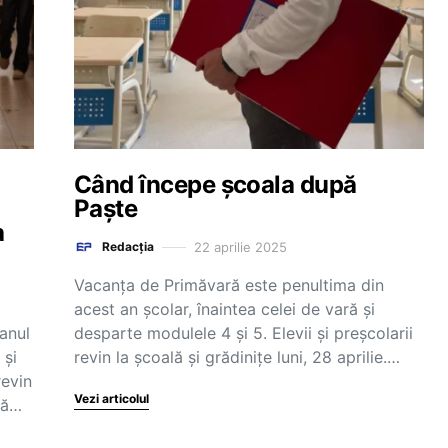
Când începe școala după
Paște
a
22 aprilie 2025
Redacția
Vacanța de Primăvară este penultima din
acest an școlar, înaintea celei de vară și
anul
desparte modulele 4 și 5. Elevii și preșcolarii
 și
revin la școală și grădinițe luni, 28 aprilie.…
revin
Vezi articolul
upă…