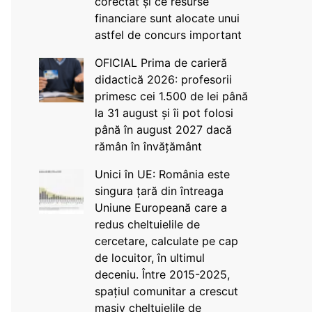
corectat și ce resurse
financiare sunt alocate unui
astfel de concurs important
OFICIAL Prima de carieră
didactică 2026: profesorii
primesc cei 1.500 de lei până
la 31 august și îi pot folosi
până în august 2027 dacă
rămân în învățământ
Unici în UE: România este
singura țară din întreaga
Uniune Europeană care a
redus cheltuielile de
cercetare, calculate pe cap
de locuitor, în ultimul
deceniu. Între 2015-2025,
spațiul comunitar a crescut
masiv cheltuielile de