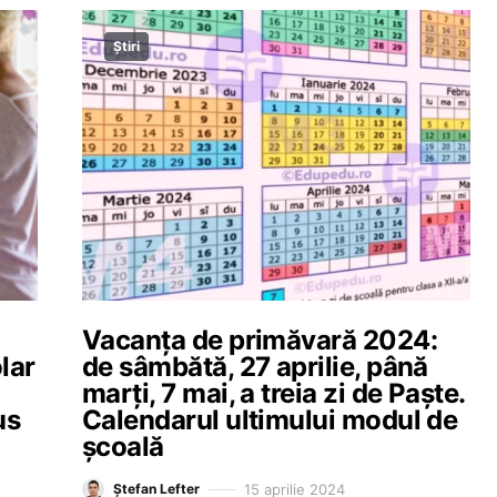
Știri
Vacanța de primăvară 2024:
lar
de sâmbătă, 27 aprilie, până
marți, 7 mai, a treia zi de Paște.
us
Calendarul ultimului modul de
școală
15 aprilie 2024
Ștefan Lefter