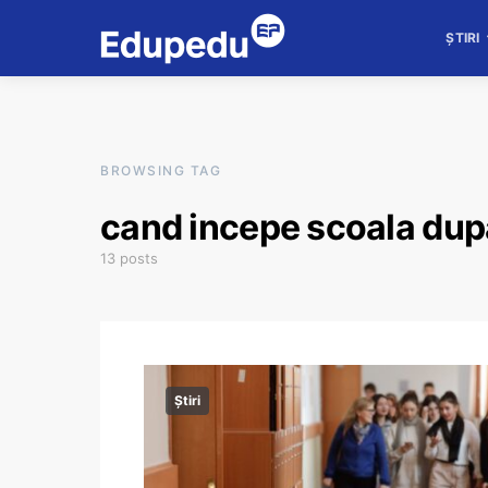
ȘTIRI
BROWSING TAG
cand incepe scoala dup
13 posts
Știri