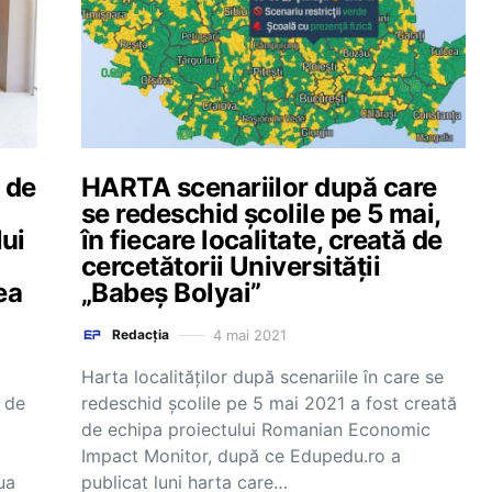
, de
HARTA scenariilor după care
se redeschid școlile pe 5 mai,
ui
în fiecare localitate, creată de
cercetătorii Universității
ea
„Babeș Bolyai”
4 mai 2021
Redacția
Harta localităților după scenariile în care se
a de
redeschid școlile pe 5 mai 2021 a fost creată
de echipa proiectului Romanian Economic
Impact Monitor, după ce Edupedu.ro a
ua
publicat luni harta care…