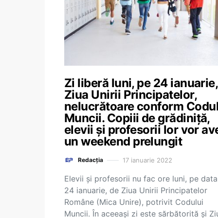
Zi liberă luni, pe 24 ianuarie
Ziua Unirii Principatelor,
nelucrătoare conform Codul
Muncii. Copiii de grădiniță,
elevii și profesorii lor vor av
un weekend prelungit
17 ianuarie 2022
Redacția
Elevii și profesorii nu fac ore luni, pe dat
24 ianuarie, de Ziua Unirii Principatelor
Române (Mica Unire), potrivit Codului
Muncii. În aceeași zi este sărbătorită și Zi