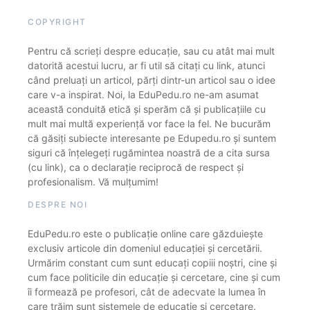
COPYRIGHT
Pentru că scrieți despre educație, sau cu atât mai mult
datorită acestui lucru, ar fi util să citați cu link, atunci
când preluați un articol, părți dintr-un articol sau o idee
care v-a inspirat. Noi, la EduPedu.ro ne-am asumat
această conduită etică și sperăm că și publicațiile cu
mult mai multă experiență vor face la fel. Ne bucurăm
că găsiți subiecte interesante pe Edupedu.ro și suntem
siguri că înțelegeți rugămintea noastră de a cita sursa
(cu link), ca o declarație reciprocă de respect și
profesionalism. Vă mulțumim!
DESPRE NOI
EduPedu.ro este o publicație online care găzduiește
exclusiv articole din domeniul educației și cercetării.
Urmărim constant cum sunt educați copiii noștri, cine și
cum face politicile din educație și cercetare, cine și cum
îi formează pe profesori, cât de adecvate la lumea în
care trăim sunt sistemele de educație și cercetare.