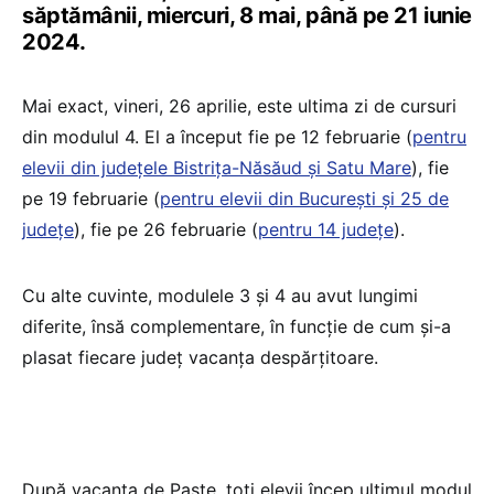
săptămânii, miercuri, 8 mai, până pe 21 iunie
2024.
Mai exact, vineri, 26 aprilie, este ultima zi de cursuri
din modulul 4. El a început fie pe 12 februarie (
pentru
elevii din județele Bistrița-Năsăud și Satu Mare
), fie
pe 19 februarie (
pentru elevii din București și 25 de
județe
), fie pe 26 februarie (
pentru 14 județe
).
Cu alte cuvinte, modulele 3 și 4 au avut lungimi
diferite, însă complementare, în funcție de cum și-a
plasat fiecare județ vacanța despărțitoare.
După vacanța de Paște, toți elevii încep ultimul modul