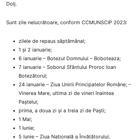
Dolj.
Sunt zile nelucrătoare, conform CCMUNSCIP 2023:
zilele de repaus săptămânal;
1 şi 2 ianuarie;
6 ianuarie – Botezul Domnului – Boboteaza;
7 ianuarie – Soborul Sfântului Proroc Ioan
Botezătorul;
24 ianuarie – Ziua Unirii Principatelor Române; –
Vinerea Mare, ultima zi de vineri înaintea
Paştelui;
prima, a doua zi şi a treia zi de Paşti;
1 Mai;
1 Iunie;
5 Iunie – Ziua Naţională a Învăţătorului;