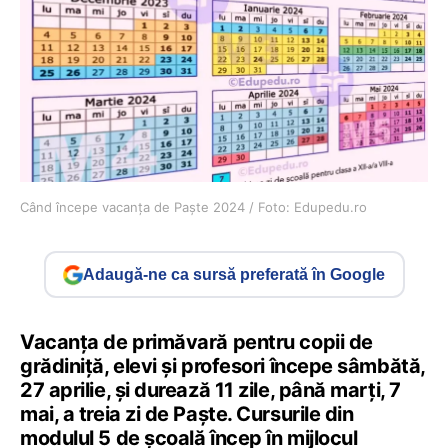
Când începe vacanța de Paște 2024 / Foto: Edupedu.ro
Adaugă-ne ca sursă preferată în Google
Vacanța de primăvară pentru copii de
grădiniță, elevi și profesori începe sâmbătă,
27 aprilie, și durează 11 zile, până marți, 7
mai, a treia zi de Paște. Cursurile din
modulul 5 de școală încep în mijlocul