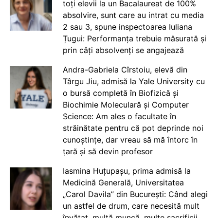
toți elevii la un Bacalaureat de 100%
absolvire, sunt care au intrat cu media
2 sau 3, spune inspectoarea Iuliana
Țugui: Performanța trebuie măsurată și
prin câți absolvenți se angajează
Andra-Gabriela Cîrstoiu, elevă din
Târgu Jiu, admisă la Yale University cu
o bursă completă în Biofizică și
Biochimie Moleculară și Computer
Science: Am ales o facultate în
străinătate pentru că pot deprinde noi
cunoștințe, dar vreau să mă întorc în
țară și să devin profesor
Iasmina Huțupașu, prima admisă la
Medicină Generală, Universitatea
„Carol Davila” din București: Când alegi
un astfel de drum, care necesită mult
învățat, multă muncă, multe sacrificii,