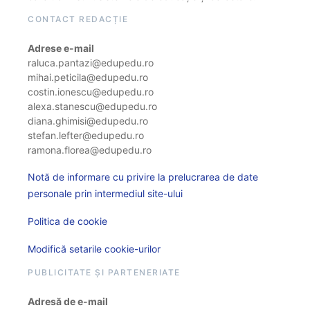
CONTACT REDACȚIE
Adrese e-mail
raluca.pantazi@edupedu.ro
mihai.peticila@edupedu.ro
costin.ionescu@edupedu.ro
alexa.stanescu@edupedu.ro
diana.ghimisi@edupedu.ro
stefan.lefter@edupedu.ro
ramona.florea@edupedu.ro
Notă de informare cu privire la prelucrarea de date
personale prin intermediul site-ului
Politica de cookie
Modifică setarile cookie-urilor
PUBLICITATE ȘI PARTENERIATE
Adresă de e-mail