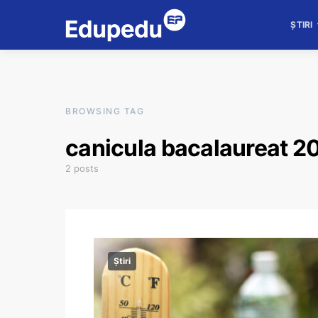
ȘTIRI
BROWSING TAG
canicula bacalaureat 2
2 posts
Știri