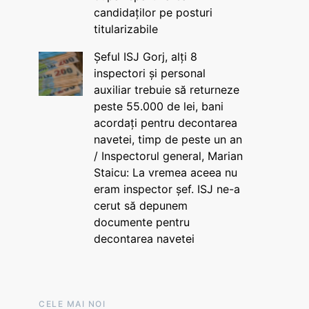
candidaților pe posturi
titularizabile
Șeful ISJ Gorj, alți 8
inspectori și personal
auxiliar trebuie să returneze
peste 55.000 de lei, bani
acordați pentru decontarea
navetei, timp de peste un an
/ Inspectorul general, Marian
Staicu: La vremea aceea nu
eram inspector șef. ISJ ne-a
cerut să depunem
documente pentru
decontarea navetei
CELE MAI NOI