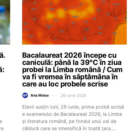
ă.
Bacalaureat 2026 începe cu
caniculă: până la 39°C în ziua
ă:
probei la Limba română / Cum
va fi vremea în săptămâna în
care au loc probele scrise
26 iunie 2026
Ana Moise
Elevii susțin luni, 29 iunie, prima probă scrisă
a examenului de Bacalaureat 2026, la Limba
e
și literatura română, pe fondul unui val de
va
căldură care se intensifică în toată țara.…