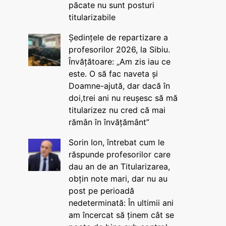
păcate nu sunt posturi
titularizabile
Ședințele de repartizare a
profesorilor 2026, la Sibiu.
Învățătoare: „Am zis iau ce
este. O să fac naveta și
Doamne-ajută, dar dacă în
doi,trei ani nu reușesc să mă
titularizez nu cred că mai
rămân în învățământ”
Sorin Ion, întrebat cum le
răspunde profesorilor care
dau an de an Titularizarea,
obțin note mari, dar nu au
post pe perioadă
nedeterminată: În ultimii ani
am încercat să ținem cât se