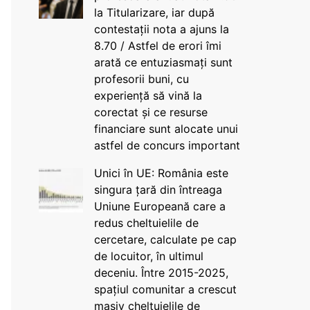
la Titularizare, iar după
contestații nota a ajuns la
8.70 / Astfel de erori îmi
arată ce entuziasmați sunt
profesorii buni, cu
experiență să vină la
corectat și ce resurse
financiare sunt alocate unui
astfel de concurs important
Unici în UE: România este
singura țară din întreaga
Uniune Europeană care a
redus cheltuielile de
cercetare, calculate pe cap
de locuitor, în ultimul
deceniu. Între 2015-2025,
spațiul comunitar a crescut
masiv cheltuielile de