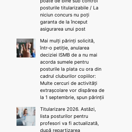
poate de bine sub control
posturile titularizabile / La
niciun concurs nu poți
garanta de la început
asigurarea unui post
Mai mulți părinți solicită,
într-o petiție, anularea
deciziei ISMB de a nu mai
acorda sumele pentru
posturile la plata cu ora din
cadrul cluburilor copiilor:
Multe cercuri de activități
extrașcolare vor dispărea de
la 1 septembrie, spun părinții
Titularizare 2026. Astăzi,
lista posturilor pentru
profesori va fi actualizată,
după repartizarea