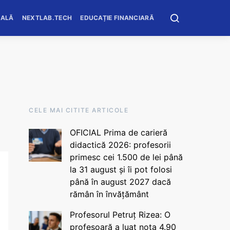
OALĂ
NEXTLAB.TECH
EDUCAȚIE FINANCIARĂ
CELE MAI CITITE ARTICOLE
OFICIAL Prima de carieră
didactică 2026: profesorii
primesc cei 1.500 de lei până
la 31 august și îi pot folosi
până în august 2027 dacă
rămân în învățământ
Profesorul Petruț Rizea: O
profesoară a luat nota 4.90