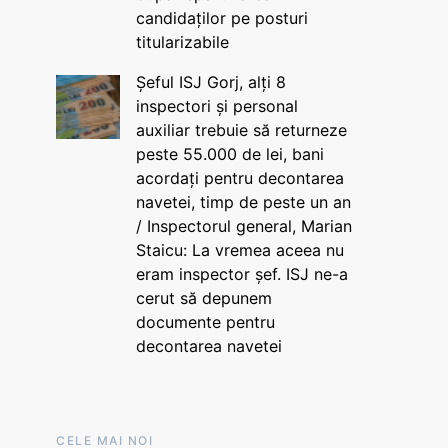
candidaților pe posturi
titularizabile
Șeful ISJ Gorj, alți 8
inspectori și personal
auxiliar trebuie să returneze
peste 55.000 de lei, bani
acordați pentru decontarea
navetei, timp de peste un an
/ Inspectorul general, Marian
Staicu: La vremea aceea nu
eram inspector șef. ISJ ne-a
cerut să depunem
documente pentru
decontarea navetei
CELE MAI NOI