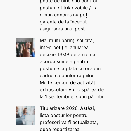
poate de bine sub control
posturile titularizabile / La
niciun concurs nu poți
garanta de la început
asigurarea unui post
Mai mulți părinți solicită,
într-o petiție, anularea
deciziei ISMB de a nu mai
acorda sumele pentru
posturile la plata cu ora din
cadrul cluburilor copiilor:
Multe cercuri de activități
extrașcolare vor dispărea de
la 1 septembrie, spun părinții
Titularizare 2026. Astăzi,
lista posturilor pentru
profesori va fi actualizată,
după repartizarea