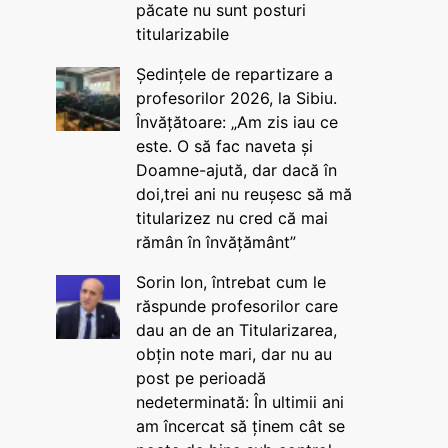
păcate nu sunt posturi
titularizabile
Ședințele de repartizare a
profesorilor 2026, la Sibiu.
Învățătoare: „Am zis iau ce
este. O să fac naveta și
Doamne-ajută, dar dacă în
doi,trei ani nu reușesc să mă
titularizez nu cred că mai
rămân în învățământ”
Sorin Ion, întrebat cum le
răspunde profesorilor care
dau an de an Titularizarea,
obțin note mari, dar nu au
post pe perioadă
nedeterminată: În ultimii ani
am încercat să ținem cât se