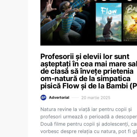
Profesorii și elevii lor sunt
așteptați în cea mai mare sa
de clasă să învețe prietenia
om-natură de la simpatica
pisică Flow și de la Bambi (P
20 martie 2025
Advertorial
Natura revine la viață iar pentru copii și
profesori urmează o perioadă a descoperir
Două filme pentru copii și adolescenți, ca
vorbesc despre relația cu natura, pot fi g