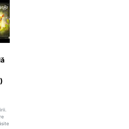
lă
)
ii.
re
ăsite