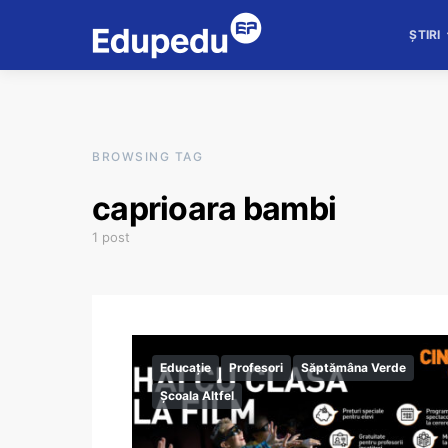
ȘTIRI
BROWSING TAG
caprioara bambi
1 post
Educație
Profesori
Săptămâna Verde
Școala Altfel