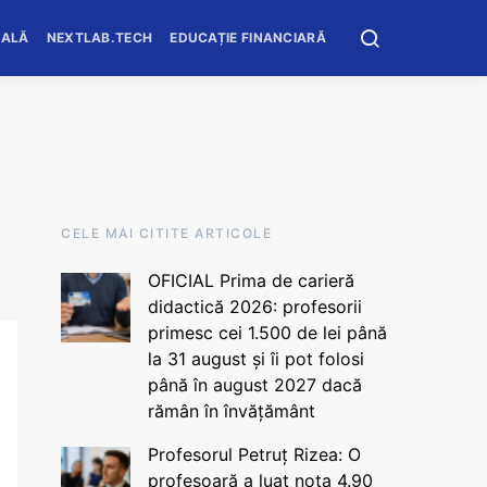
OALĂ
NEXTLAB.TECH
EDUCAȚIE FINANCIARĂ
CELE MAI CITITE ARTICOLE
OFICIAL Prima de carieră
didactică 2026: profesorii
primesc cei 1.500 de lei până
la 31 august și îi pot folosi
până în august 2027 dacă
rămân în învățământ
Profesorul Petruț Rizea: O
profesoară a luat nota 4.90