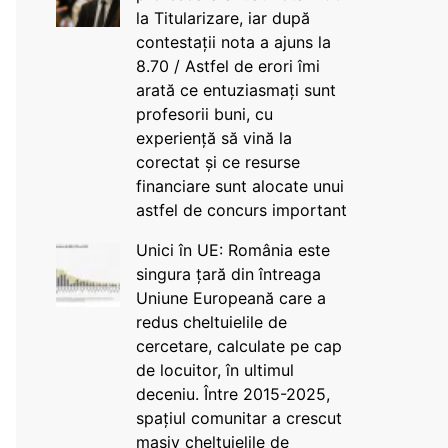
la Titularizare, iar după
contestații nota a ajuns la
8.70 / Astfel de erori îmi
arată ce entuziasmați sunt
profesorii buni, cu
experiență să vină la
corectat și ce resurse
financiare sunt alocate unui
astfel de concurs important
Unici în UE: România este
singura țară din întreaga
Uniune Europeană care a
redus cheltuielile de
cercetare, calculate pe cap
de locuitor, în ultimul
deceniu. Între 2015-2025,
spațiul comunitar a crescut
masiv cheltuielile de