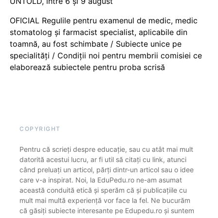
UNTOLD, între 6 și 9 august
OFICIAL Regulile pentru examenul de medic, medic
stomatolog și farmacist specialist, aplicabile din
toamnă, au fost schimbate / Subiecte unice pe
specialități / Condiții noi pentru membrii comisiei ce
elaborează subiectele pentru proba scrisă
COPYRIGHT
Pentru că scrieți despre educație, sau cu atât mai mult
datorită acestui lucru, ar fi util să citați cu link, atunci
când preluați un articol, părți dintr-un articol sau o idee
care v-a inspirat. Noi, la EduPedu.ro ne-am asumat
această conduită etică și sperăm că și publicațiile cu
mult mai multă experiență vor face la fel. Ne bucurăm
că găsiți subiecte interesante pe Edupedu.ro și suntem