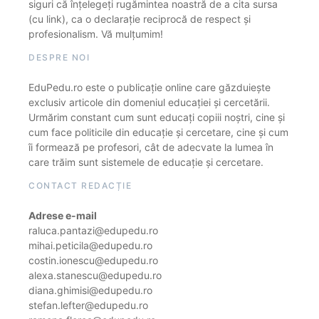
siguri că înțelegeți rugămintea noastră de a cita sursa
(cu link), ca o declarație reciprocă de respect și
profesionalism. Vă mulțumim!
DESPRE NOI
EduPedu.ro este o publicație online care găzduiește
exclusiv articole din domeniul educației și cercetării.
Urmărim constant cum sunt educați copiii noștri, cine și
cum face politicile din educație și cercetare, cine și cum
îi formează pe profesori, cât de adecvate la lumea în
care trăim sunt sistemele de educație și cercetare.
CONTACT REDACȚIE
Adrese e-mail
raluca.pantazi@edupedu.ro
mihai.peticila@edupedu.ro
costin.ionescu@edupedu.ro
alexa.stanescu@edupedu.ro
diana.ghimisi@edupedu.ro
stefan.lefter@edupedu.ro