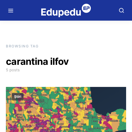
BROWSING TAG
carantina ilfov
5 posts
Știri