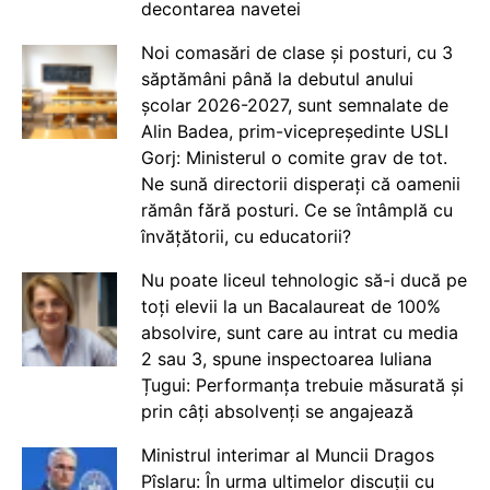
decontarea navetei
Noi comasări de clase și posturi, cu 3
săptămâni până la debutul anului
școlar 2026-2027, sunt semnalate de
Alin Badea, prim-vicepreședinte USLI
Gorj: Ministerul o comite grav de tot.
Ne sună directorii disperați că oamenii
rămân fără posturi. Ce se întâmplă cu
învățătorii, cu educatorii?
Nu poate liceul tehnologic să-i ducă pe
toți elevii la un Bacalaureat de 100%
absolvire, sunt care au intrat cu media
2 sau 3, spune inspectoarea Iuliana
Țugui: Performanța trebuie măsurată și
prin câți absolvenți se angajează
Ministrul interimar al Muncii Dragos
Pîslaru: În urma ultimelor discuții cu