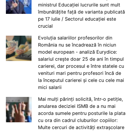
ministrul Educației lucrurile sunt mult
îmbunătățite față de varianta publicată
pe 17 iulie / Sectorul educației este
crucial
Evoluția salariilor profesorilor din
România nu se încadrează în niciun
model european - analiză Eurydice:
salariul crește doar 25 de ani în timpul
carierei, dar procesul e între statele cu
venituri mari pentru profesori încă de
la începutul carierei și cele cu cele mai
mici salarii
Mai mulți părinți solicită, într-o petiție,
anularea deciziei ISMB de a nu mai
acorda sumele pentru posturile la plata
cu ora din cadrul cluburilor copiilor:
Multe cercuri de activități extrașcolare