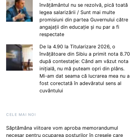
învățământul nu se rezolvă, pică toată
legea salarizării / Sunt mai multe
promisiuni din partea Guvernului către
angajații din educație și nu par a fi
respectate
De la 4.90 la Titularizare 2026, o
învățătoare din Sibiu a primit nota 8.70
după contestație: Când am văzut nota
inițială, nu mă puteam opri din plâns.
Mi-am dat seama că lucrarea mea nu a
fost corectată în adevăratul sens al
cuvântului
CELE MAI NOI
Săptămâna viitoare vom aproba memorandumul
necesar pentru ocuparea posturilor în creșele care