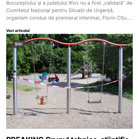
Bucureștiului și a județului Ilfov nu a fost „validată” de
Comitetul Național pentru Situații de Urgență,
organism condus de premierul interimar, Florin Cîțu.…
Vezi articolul
Știri