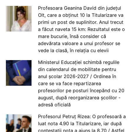
Profesoara Geanina David din județul
Olt, care a obținut 10 la Titularizare va
primi un post de suplinitor. Anul trecut
a făcut naveta 15 km: Rezultatul este o
mare bucurie, însă consider că
adevărata valoare a unui profesor se
vede la clasă, în relația cu elevii
Ministerul Educației schimbă regulile
din calendarul de mobilitate pentru
anul școlar 2026-2027 / Ordinea în
care se va face repartizarea
profesorilor pe posturi începând cu 20
august, după reorganizarea școlilor -
adresă oficială
Profesorul Petruț Rizea: O profesoară a
luat nota 4.90 la Titularizare, iar după
contestații nota a ajuns la 8.70 / Astfel