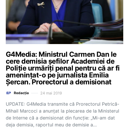
G4Media: Ministrul Carmen Dan le
cere demisia șefilor Academiei de
Poliție urmăriți penal pentru că ar fi
amenințat-o pe jurnalista Emilia
Șercan. Prorectorul a demisionat
24 mai 2019
Redacția
UPDATE: G4Media transmite că Prorectorul Petrică-
Mihail Marcoci a anunțat la plecarea de la Ministerul
de Interne că a demisionat din funcție: „Mi-am dat
deja demisia, raportul meu de demisie a…