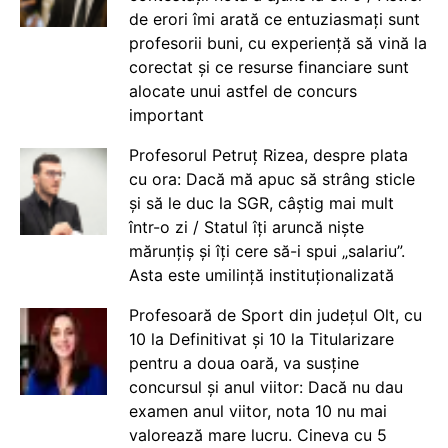
de erori îmi arată ce entuziasmați sunt
profesorii buni, cu experiență să vină la
corectat și ce resurse financiare sunt
alocate unui astfel de concurs
important
Profesorul Petruț Rizea, despre plata
cu ora: Dacă mă apuc să strâng sticle
și să le duc la SGR, câștig mai mult
într-o zi / Statul îți aruncă niște
mărunțiș și îți cere să-i spui „salariu”.
Asta este umilință instituționalizată
Profesoară de Sport din județul Olt, cu
10 la Definitivat și 10 la Titularizare
pentru a doua oară, va susține
concursul și anul viitor: Dacă nu dau
examen anul viitor, nota 10 nu mai
valorează mare lucru. Cineva cu 5