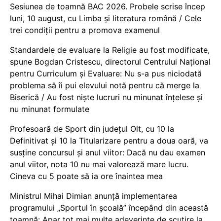
Sesiunea de toamnă BAC 2026. Probele scrise încep
luni, 10 august, cu Limba și literatura română / Cele
trei condiții pentru a promova examenul
Standardele de evaluare la Religie au fost modificate,
spune Bogdan Cristescu, directorul Centrului Național
pentru Curriculum și Evaluare: Nu s-a pus niciodată
problema să îi pui elevului notă pentru că merge la
Biserică / Au fost niște lucruri nu minunat înțelese și
nu minunat formulate
Profesoară de Sport din județul Olt, cu 10 la
Definitivat și 10 la Titularizare pentru a doua oară, va
susține concursul și anul viitor: Dacă nu dau examen
anul viitor, nota 10 nu mai valorează mare lucru.
Cineva cu 5 poate să ia ore înaintea mea
Ministrul Mihai Dimian anunță implementarea
programului „Sportul în școală” începând din această
toamnă: Apar tot mai multe adeverințe de scutire la