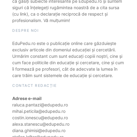
că găsiți subiecte interesante pe Edupedu.ro și suntem
siguri că înțelegeți rugămintea noastră de a cita sursa
(cu link), ca o declarație reciprocă de respect și
profesionalism. Vă mulțumim!
DESPRE NOI
EduPedu.ro este o publicație online care găzduiește
exclusiv articole din domeniul educației și cercetării.
Urmărim constant cum sunt educați copiii noștri, cine și
cum face politicile din educație și cercetare, cine și cum
îi formează pe profesori, cât de adecvate la lumea în
care trăim sunt sistemele de educație și cercetare.
CONTACT REDACȚIE
Adrese e-mail
raluca.pantazi@edupedu.ro
mihai.peticila@edupedu.ro
costin.ionescu@edupedu.ro
alexa.stanescu@edupedu.ro
diana.ghimisi@edupedu.ro
stefan.lefter@edupedu.ro