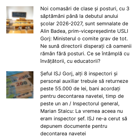
Noi comasări de clase și posturi, cu 3
săptămâni până la debutul anului
școlar 2026-2027, sunt semnalate de
Alin Badea, prim-vicepreședinte USLI
Gorj: Ministerul o comite grav de tot.
Ne sună directorii disperați că oamenii
rămân fără posturi. Ce se întâmplă cu
învățătorii, cu educatorii?
Șeful ISJ Gorj, alți 8 inspectori și
personal auxiliar trebuie să returneze
peste 55.000 de lei, bani acordați
pentru decontarea navetei, timp de
peste un an / Inspectorul general,
Marian Staicu: La vremea aceea nu
eram inspector șef. ISJ ne-a cerut să
depunem documente pentru
decontarea navetei