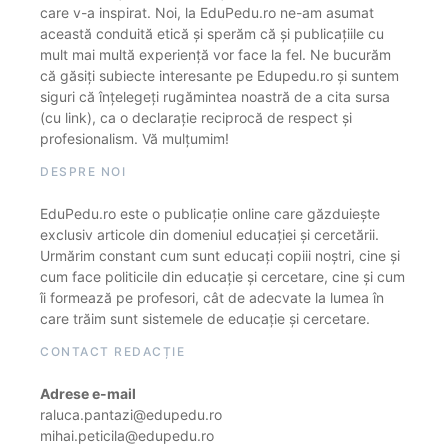
care v-a inspirat. Noi, la EduPedu.ro ne-am asumat
această conduită etică și sperăm că și publicațiile cu
mult mai multă experiență vor face la fel. Ne bucurăm
că găsiți subiecte interesante pe Edupedu.ro și suntem
siguri că înțelegeți rugămintea noastră de a cita sursa
(cu link), ca o declarație reciprocă de respect și
profesionalism. Vă mulțumim!
DESPRE NOI
EduPedu.ro este o publicație online care găzduiește
exclusiv articole din domeniul educației și cercetării.
Urmărim constant cum sunt educați copiii noștri, cine și
cum face politicile din educație și cercetare, cine și cum
îi formează pe profesori, cât de adecvate la lumea în
care trăim sunt sistemele de educație și cercetare.
CONTACT REDACȚIE
Adrese e-mail
raluca.pantazi@edupedu.ro
mihai.peticila@edupedu.ro