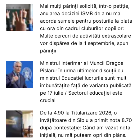
Mai mulți părinți solicită, într-o petiție,
anularea deciziei ISMB de a nu mai
acorda sumele pentru posturile la plata
cu ora din cadrul cluburilor copiilor:
Multe cercuri de activități extrașcolare
vor dispărea de la 1 septembrie, spun
părinții
Ministrul interimar al Muncii Dragos
Pîslaru: În urma ultimelor discuții cu
ministrul Educației lucrurile sunt mult
îmbunătățite față de varianta publicată
pe 17 iulie / Sectorul educației este
crucial
De la 4.90 la Titularizare 2026, o
învățătoare din Sibiu a primit nota 8.70
după contestație: Când am văzut nota
inițială, nu mă puteam opri din plâns.