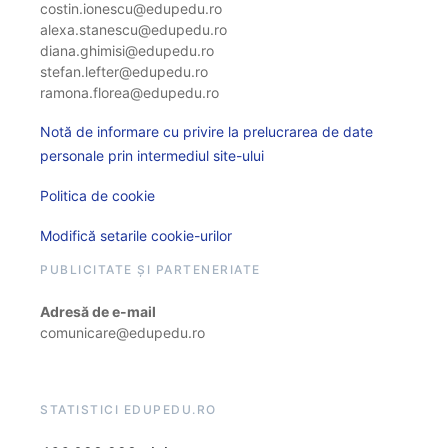
costin.ionescu@edupedu.ro
alexa.stanescu@edupedu.ro
diana.ghimisi@edupedu.ro
stefan.lefter@edupedu.ro
ramona.florea@edupedu.ro
Notă de informare cu privire la prelucrarea de date
personale prin intermediul site-ului
Politica de cookie
Modifică setarile cookie-urilor
PUBLICITATE ȘI PARTENERIATE
Adresă de e-mail
comunicare@edupedu.ro
STATISTICI EDUPEDU.RO