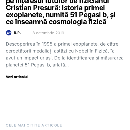
pe înțelesul tuturor de fizicianul
Cristian Presură: Istoria primei
exoplanete, numită 51 Pegasi b, și
ce înseamnă cosmologia fizică
8 octombrie 2019
R.P.
Descoperirea în 1995 a primei exoplanete, de către
cercetătorii medaliați astăzi cu Nobel în Fizică, “a
avut un impact uriaș”. De la identificarea și măsurarea
planetei 51 Pegasi b, aflată…
Vezi articolul
CELE MAI CITITE ARTICOLE