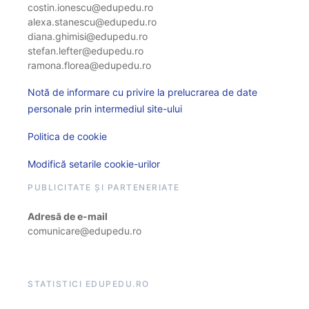
costin.ionescu@edupedu.ro
alexa.stanescu@edupedu.ro
diana.ghimisi@edupedu.ro
stefan.lefter@edupedu.ro
ramona.florea@edupedu.ro
Notă de informare cu privire la prelucrarea de date
personale prin intermediul site-ului
Politica de cookie
Modifică setarile cookie-urilor
PUBLICITATE ȘI PARTENERIATE
Adresă de e-mail
comunicare@edupedu.ro
STATISTICI EDUPEDU.RO