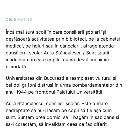
CELE MAI NOI
Încă mai sunt școli în care consilierii școlari își
desfășoară activitatea prin biblioteci, pe la cabinetul
medical, pe holuri sau în cancelarii, atrage atenția
consilierul școlar Aura Stănculescu / Sunt spații
inadecvate în care copilul nu va destăinui nimic
niciodată
Universitatea din București a reamplasat vulturul și
cei doi grifoni distruși în urma bombardamentelor din
anul 1944 pe frontonul Palatului Universității
Aura Stănculescu, consilier școlar: Este o mare
nedreptate să nu-i lăsăm pe copii să fie așa cum
sunt. Suntem prea dornici să îi băgăm în șabloane și
să-i corectăm, să invalidăm ceea ce fac diferit