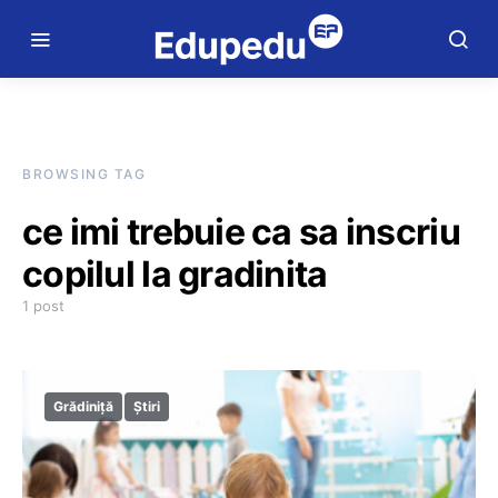
BROWSING TAG
ce imi trebuie ca sa inscriu
copilul la gradinita
1 post
Grădiniță
Știri