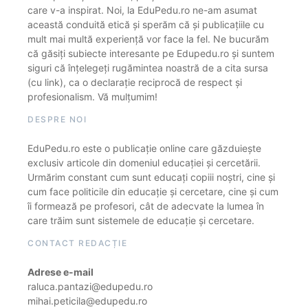
care v-a inspirat. Noi, la EduPedu.ro ne-am asumat
această conduită etică și sperăm că și publicațiile cu
mult mai multă experiență vor face la fel. Ne bucurăm
că găsiți subiecte interesante pe Edupedu.ro și suntem
siguri că înțelegeți rugămintea noastră de a cita sursa
(cu link), ca o declarație reciprocă de respect și
profesionalism. Vă mulțumim!
DESPRE NOI
EduPedu.ro este o publicație online care găzduiește
exclusiv articole din domeniul educației și cercetării.
Urmărim constant cum sunt educați copiii noștri, cine și
cum face politicile din educație și cercetare, cine și cum
îi formează pe profesori, cât de adecvate la lumea în
care trăim sunt sistemele de educație și cercetare.
CONTACT REDACȚIE
Adrese e-mail
raluca.pantazi@edupedu.ro
mihai.peticila@edupedu.ro