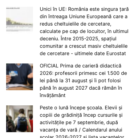
Unici în UE: România este singura țară
din întreaga Uniune Europeană care a
redus cheltuielile de cercetare,
calculate pe cap de locuitor, în ultimul
deceniu. Între 2015-2025, spațiul
comunitar a crescut masiv cheltuielile
de cercetare - ultimele date Eurostat
OFICIAL Prima de carieră didactică
2026: profesorii primesc cei 1.500 de
lei până la 31 august și îi pot folosi
până în august 2027 dacă rămân în
învățământ
Peste o lună începe școala. Elevii și
copiii de grădiniță încep cursurile și
activitățile pe 7 septembrie, după
vacanța de vară / Calendarul anului
școlar 2026-2027 și lista vacanțelor