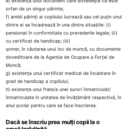
e) existența unui document care dovedește că este
orfan de un singur părinte;
f) ambii părinți ai copilului lucrează sau cel puțin unul
dintre ei se încadrează în una dintre situațiile: (i)
pensionat în conformitate cu prevederile legale; (ii)
cu certificat de handicap; (iii)
șomer, în căutarea unui loc de muncă, cu documente
doveditoare de la Agenția de Ocupare a Forței de
Muncă;
g) existența unui certificat medical de încadrare în
grad de handicap a copilului;
h) existența unui frate/a unei surori înmatriculat/
înmatriculate în unitatea de învățământ respectivă, în
anul școlar pentru care se face înscrierea.
Dacă se înscriu prea mulți copii la o
creșă/grădiniță