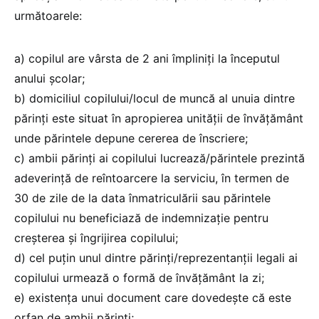
următoarele:
a) copilul are vârsta de 2 ani împliniți la începutul
anului școlar;
b) domiciliul copilului/locul de muncă al unuia dintre
părinți este situat în apropierea unității de învățământ
unde părintele depune cererea de înscriere;
c) ambii părinți ai copilului lucrează/părintele prezintă
adeverință de reîntoarcere la serviciu, în termen de
30 de zile de la data înmatriculării sau părintele
copilului nu beneficiază de indemnizație pentru
creșterea și îngrijirea copilului;
d) cel puțin unul dintre părinți/reprezentanții legali ai
copilului urmează o formă de învățământ la zi;
e) existența unui document care dovedește că este
orfan de ambii părinți;