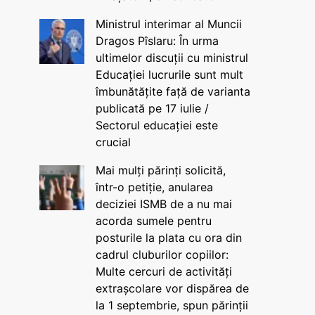
Ministrul interimar al Muncii
Dragos Pîslaru: În urma
ultimelor discuții cu ministrul
Educației lucrurile sunt mult
îmbunătățite față de varianta
publicată pe 17 iulie /
Sectorul educației este
crucial
Mai mulți părinți solicită,
într-o petiție, anularea
deciziei ISMB de a nu mai
acorda sumele pentru
posturile la plata cu ora din
cadrul cluburilor copiilor:
Multe cercuri de activități
extrașcolare vor dispărea de
la 1 septembrie, spun părinții