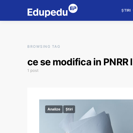
ȘTIRI
BROWSING TAG
ce se modifica in PNRR 
1 post
Analize
Știri