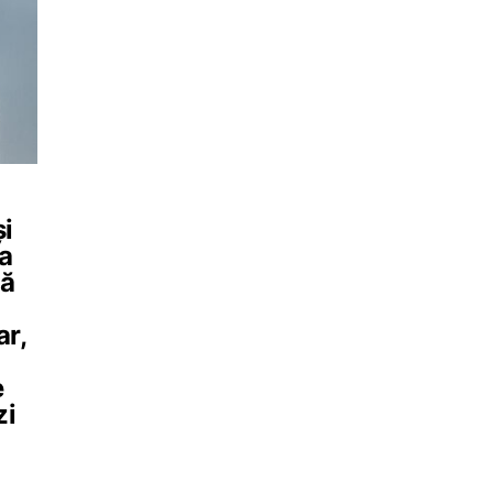
și
ea
că
r,
e
zi