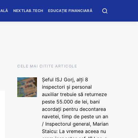
OALĂ
NEXTLAB.TECH
EDUCAȚIE FINANCIARĂ
CELE MAI CITITE ARTICOLE
Șeful ISJ Gorj, alți 8
inspectori și personal
auxiliar trebuie să returneze
peste 55.000 de lei, bani
acordați pentru decontarea
navetei, timp de peste un an
/ Inspectorul general, Marian
Staicu: La vremea aceea nu