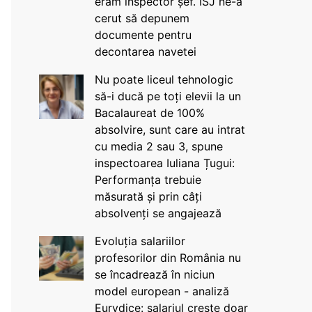
eram inspector șef. ISJ ne-a
cerut să depunem
documente pentru
decontarea navetei
Nu poate liceul tehnologic
să-i ducă pe toți elevii la un
Bacalaureat de 100%
absolvire, sunt care au intrat
cu media 2 sau 3, spune
inspectoarea Iuliana Țugui:
Performanța trebuie
măsurată și prin câți
absolvenți se angajează
Evoluția salariilor
profesorilor din România nu
se încadrează în niciun
model european - analiză
Eurydice: salariul crește doar