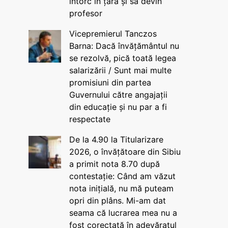
întorc în țară și să devin
profesor
Vicepremierul Tanczos
Barna: Dacă învățământul nu
se rezolvă, pică toată legea
salarizării / Sunt mai multe
promisiuni din partea
Guvernului către angajații
din educație și nu par a fi
respectate
De la 4.90 la Titularizare
2026, o învățătoare din Sibiu
a primit nota 8.70 după
contestație: Când am văzut
nota inițială, nu mă puteam
opri din plâns. Mi-am dat
seama că lucrarea mea nu a
fost corectată în adevăratul