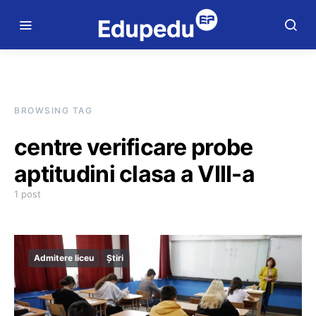
BROWSING TAG
centre verificare probe
aptitudini clasa a VIII-a
1 post
Admitere liceu
Știri