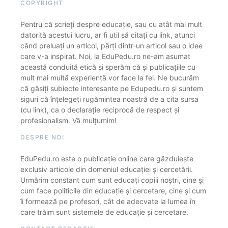
COPYRIGHT
Pentru că scrieți despre educație, sau cu atât mai mult
datorită acestui lucru, ar fi util să citați cu link, atunci
când preluați un articol, părți dintr-un articol sau o idee
care v-a inspirat. Noi, la EduPedu.ro ne-am asumat
această conduită etică și sperăm că și publicațiile cu
mult mai multă experiență vor face la fel. Ne bucurăm
că găsiți subiecte interesante pe Edupedu.ro și suntem
siguri că înțelegeți rugămintea noastră de a cita sursa
(cu link), ca o declarație reciprocă de respect și
profesionalism. Vă mulțumim!
DESPRE NOI
EduPedu.ro este o publicație online care găzduiește
exclusiv articole din domeniul educației și cercetării.
Urmărim constant cum sunt educați copiii noștri, cine și
cum face politicile din educație și cercetare, cine și cum
îi formează pe profesori, cât de adecvate la lumea în
care trăim sunt sistemele de educație și cercetare.