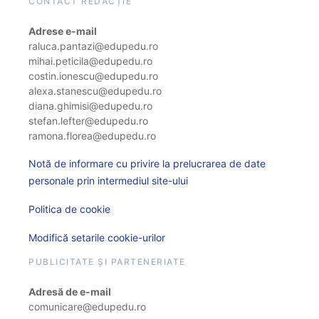
CONTACT REDACȚIE
Adrese e-mail
raluca.pantazi@edupedu.ro
mihai.peticila@edupedu.ro
costin.ionescu@edupedu.ro
alexa.stanescu@edupedu.ro
diana.ghimisi@edupedu.ro
stefan.lefter@edupedu.ro
ramona.florea@edupedu.ro
Notă de informare cu privire la prelucrarea de date
personale prin intermediul site-ului
Politica de cookie
Modifică setarile cookie-urilor
PUBLICITATE ȘI PARTENERIATE
Adresă de e-mail
comunicare@edupedu.ro