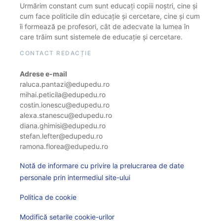
Urmărim constant cum sunt educați copiii noștri, cine și
cum face politicile din educație și cercetare, cine și cum
îi formează pe profesori, cât de adecvate la lumea în
care trăim sunt sistemele de educație și cercetare.
CONTACT REDACȚIE
Adrese e-mail
raluca.pantazi@edupedu.ro
mihai.peticila@edupedu.ro
costin.ionescu@edupedu.ro
alexa.stanescu@edupedu.ro
diana.ghimisi@edupedu.ro
stefan.lefter@edupedu.ro
ramona.florea@edupedu.ro
Notă de informare cu privire la prelucrarea de date
personale prin intermediul site-ului
Politica de cookie
Modifică setarile cookie-urilor