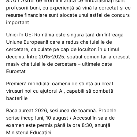
8.70 / Astfel de erori îmi arată ce entuziasmați sunt
profesorii buni, cu experiență să vină la corectat și ce
resurse financiare sunt alocate unui astfel de concurs
important
Unici în UE: România este singura țară din întreaga
Uniune Europeană care a redus cheltuielile de
cercetare, calculate pe cap de locuitor, în ultimul
deceniu. Între 2015-2025, spațiul comunitar a crescut
masiv cheltuielile de cercetare – ultimele date
Eurostat
Premieră mondială: oamenii de știință au creat
virusuri noi cu ajutorul AI, capabili să combată
bacteriile
Bacalaureat 2026, sesiunea de toamnă. Probele
scrise încep luni, 10 august / Accesul în sala de
examen este permis până la ora 8:30, anunță
Ministerul Educației