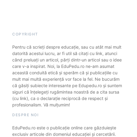
COPYRIGHT
Pentru că scrieți despre educație, sau cu atât mai mult
datorită acestui lucru, ar fi util să citați cu link, atunci
când preluați un articol, părți dintr-un articol sau o idee
care v-a inspirat. Noi, la EduPedu.ro ne-am asumat
această conduită etică și sperăm că și publicațiile cu
mult mai multă experiență vor face la fel. Ne bucurăm
că găsiți subiecte interesante pe Edupedu.ro și suntem
siguri că înțelegeți rugămintea noastră de a cita sursa
(cu link), ca o declarație reciprocă de respect și
profesionalism. Vă mulțumim!
DESPRE NOI
EduPedu.ro este o publicație online care găzduiește
exclusiv articole din domeniul educației și cercetării.