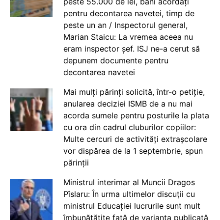
peste 55.000 de lei, bani acordați
pentru decontarea navetei, timp de
peste un an / Inspectorul general,
Marian Staicu: La vremea aceea nu
eram inspector șef. ISJ ne-a cerut să
depunem documente pentru
decontarea navetei
Mai mulți părinți solicită, într-o petiție,
anularea deciziei ISMB de a nu mai
acorda sumele pentru posturile la plata
cu ora din cadrul cluburilor copiilor:
Multe cercuri de activități extrașcolare
vor dispărea de la 1 septembrie, spun
părinții
Ministrul interimar al Muncii Dragos
Pîslaru: În urma ultimelor discuții cu
ministrul Educației lucrurile sunt mult
îmbunătățite față de varianta publicată