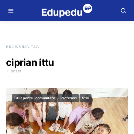
BROWSING TAG
ciprian ittu
11 posts
BCR pentru comunitate
Profesori
Știri