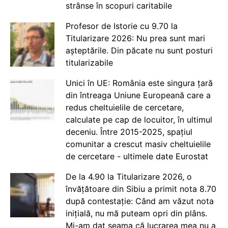
strânse în scopuri caritabile
Profesor de Istorie cu 9.70 la
Titularizare 2026: Nu prea sunt mari
așteptările. Din păcate nu sunt posturi
titularizabile
Unici în UE: România este singura țară
din întreaga Uniune Europeană care a
redus cheltuielile de cercetare,
calculate pe cap de locuitor, în ultimul
deceniu. Între 2015-2025, spațiul
comunitar a crescut masiv cheltuielile
de cercetare - ultimele date Eurostat
De la 4.90 la Titularizare 2026, o
învățătoare din Sibiu a primit nota 8.70
după contestație: Când am văzut nota
inițială, nu mă puteam opri din plâns.
Mi-am dat seama că lucrarea mea nu a