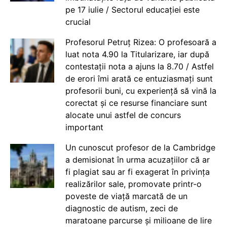
pe 17 iulie / Sectorul educației este
crucial
Profesorul Petruț Rizea: O profesoară a
luat nota 4.90 la Titularizare, iar după
contestații nota a ajuns la 8.70 / Astfel
de erori îmi arată ce entuziasmați sunt
profesorii buni, cu experiență să vină la
corectat și ce resurse financiare sunt
alocate unui astfel de concurs
important
Un cunoscut profesor de la Cambridge
a demisionat în urma acuzațiilor că ar
fi plagiat sau ar fi exagerat în privința
realizărilor sale, promovate printr-o
poveste de viață marcată de un
diagnostic de autism, zeci de
maratoane parcurse și milioane de lire