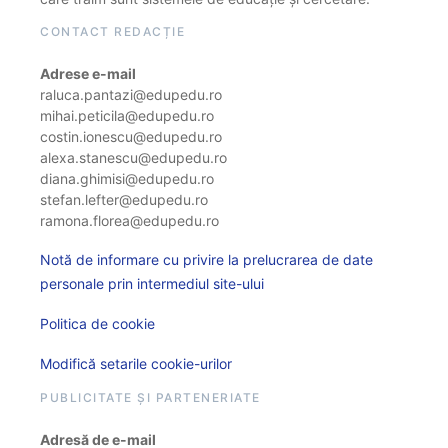
CONTACT REDACȚIE
Adrese e-mail
raluca.pantazi@edupedu.ro
mihai.peticila@edupedu.ro
costin.ionescu@edupedu.ro
alexa.stanescu@edupedu.ro
diana.ghimisi@edupedu.ro
stefan.lefter@edupedu.ro
ramona.florea@edupedu.ro
Notă de informare cu privire la prelucrarea de date
personale prin intermediul site-ului
Politica de cookie
Modifică setarile cookie-urilor
PUBLICITATE ȘI PARTENERIATE
Adresă de e-mail