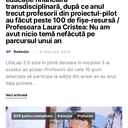
transdisciplinară, după ce anul
trecut profesorii din proiectul-pilot
au făcut peste 100 de fișe-resursă /
Profesoara Laura Cristea: Nu am
avut nicio temă nefăcută pe
parcursul unui an
8 februarie 2024
Redacția
LifeLab 2.0 este în plină derulare în modulul 3 al
acestui an școlar. Profesorii din cele 10 școli
selectate să participe la ediția din acest an au avut
deja primele…
Vezi articolul
BCR pentru comunitate
Educație
Profesori