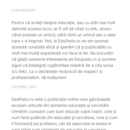
COPYRIGHT
Pentru că scrieți despre educație, sau cu atât mai mult
datorită acestui lucru, ar fi util să citați cu link, atunci
când preluați un articol, părți dintr-un articol sau o idee
care v-a inspirat. Noi, la EduPedu.ro ne-am asumat
această conduită etică și sperăm că și publicațiile cu
mult mai multă experiență vor face la fel. Ne bucurăm
că găsiți subiecte interesante pe Edupedu.ro și suntem
siguri că înțelegeți rugămintea noastră de a cita sursa
(cu link), ca o declarație reciprocă de respect și
profesionalism. Vă mulțumim!
DESPRE NOI
EduPedu.ro este o publicație online care găzduiește
exclusiv articole din domeniul educației și cercetării.
Urmărim constant cum sunt educați copiii noștri, cine și
cum face politicile din educație și cercetare, cine și cum
îi formează pe profesori, cât de adecvate la lumea în
care trăim sunt sistemele de educație și cercetare.