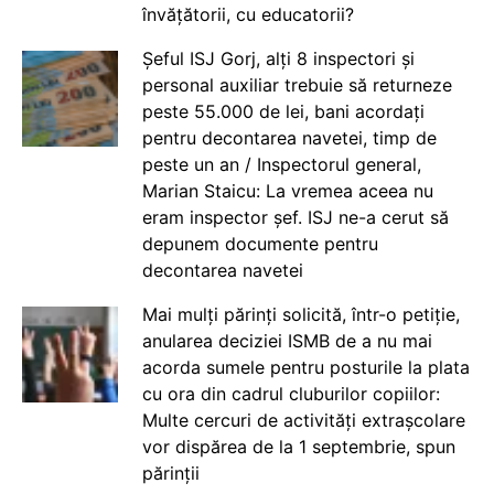
învățătorii, cu educatorii?
Șeful ISJ Gorj, alți 8 inspectori și
personal auxiliar trebuie să returneze
peste 55.000 de lei, bani acordați
pentru decontarea navetei, timp de
peste un an / Inspectorul general,
Marian Staicu: La vremea aceea nu
eram inspector șef. ISJ ne-a cerut să
depunem documente pentru
decontarea navetei
Mai mulți părinți solicită, într-o petiție,
anularea deciziei ISMB de a nu mai
acorda sumele pentru posturile la plata
cu ora din cadrul cluburilor copiilor:
Multe cercuri de activități extrașcolare
vor dispărea de la 1 septembrie, spun
părinții