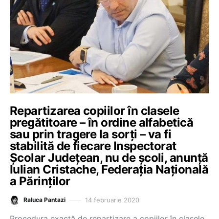
Repartizarea copiilor în clasele
pregătitoare – în ordine alfabetică
sau prin tragere la sorți – va fi
stabilită de fiecare Inspectorat
Școlar Județean, nu de școli, anunță
Iulian Cristache, Federația Națională
a Părinților
14 februarie 2020
Raluca Pantazi
Procedura exactă de repartizare a copiilor în clasele