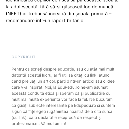
la adolescență, fără să-și găsească loc de muncă
(NEET) ar trebui să înceapă din școala primară –
recomandare într-un raport britanic
COPYRIGHT
Pentru că scrieți despre educație, sau cu atât mai mult
datorită acestui lucru, ar fi util să citați cu link, atunci
când preluați un articol, părți dintr-un articol sau o idee
care v-a inspirat. Noi, la EduPedu.ro ne-am asumat
această conduită etică și sperăm că și publicațiile cu
mult mai multă experiență vor face la fel. Ne bucurăm
că găsiți subiecte interesante pe Edupedu.ro și suntem
siguri că înțelegeți rugămintea noastră de a cita sursa
(cu link), ca o declarație reciprocă de respect și
profesionalism. Vă mulțumim!