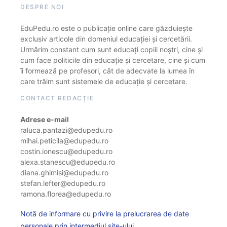
DESPRE NOI
EduPedu.ro este o publicație online care găzduiește
exclusiv articole din domeniul educației și cercetării.
Urmărim constant cum sunt educați copiii noștri, cine și
cum face politicile din educație și cercetare, cine și cum
îi formează pe profesori, cât de adecvate la lumea în
care trăim sunt sistemele de educație și cercetare.
CONTACT REDACȚIE
Adrese e-mail
raluca.pantazi@edupedu.ro
mihai.peticila@edupedu.ro
costin.ionescu@edupedu.ro
alexa.stanescu@edupedu.ro
diana.ghimisi@edupedu.ro
stefan.lefter@edupedu.ro
ramona.florea@edupedu.ro
Notă de informare cu privire la prelucrarea de date
personale prin intermediul site-ului