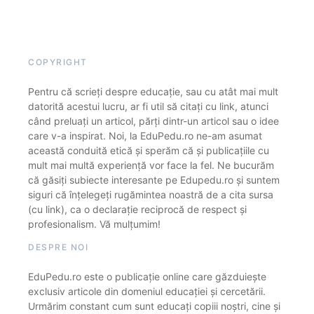
COPYRIGHT
Pentru că scrieți despre educație, sau cu atât mai mult
datorită acestui lucru, ar fi util să citați cu link, atunci
când preluați un articol, părți dintr-un articol sau o idee
care v-a inspirat. Noi, la EduPedu.ro ne-am asumat
această conduită etică și sperăm că și publicațiile cu
mult mai multă experiență vor face la fel. Ne bucurăm
că găsiți subiecte interesante pe Edupedu.ro și suntem
siguri că înțelegeți rugămintea noastră de a cita sursa
(cu link), ca o declarație reciprocă de respect și
profesionalism. Vă mulțumim!
DESPRE NOI
EduPedu.ro este o publicație online care găzduiește
exclusiv articole din domeniul educației și cercetării.
Urmărim constant cum sunt educați copiii noștri, cine și