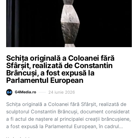
Schița originală a Coloanei fără
Sfârșit, realizată de Constantin
Brâncuși, a fost expusă la
Parlamentul European
24 iunie 2026
G4Media.ro
Schița originală a Coloanei fără Sfârșit, realizată de
sculptorul Constantin Brâncuși, document considerat
a fi actul de naștere al principalei creații brâncușiene,
a fost expusă la Parlamentul European, în cadrul…