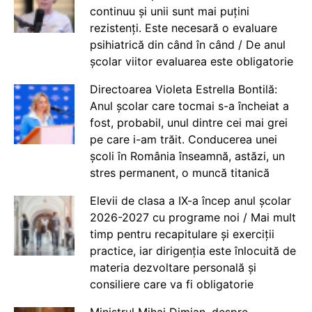
continuu și unii sunt mai puțini
rezistenți. Este necesară o evaluare
psihiatrică din când în când / De anul
școlar viitor evaluarea este obligatorie
Directoarea Violeta Estrella Bontilă:
Anul școlar care tocmai s-a încheiat a
fost, probabil, unul dintre cei mai grei
pe care i-am trăit. Conducerea unei
școli în România înseamnă, astăzi, un
stres permanent, o muncă titanică
Elevii de clasa a IX-a încep anul școlar
2026-2027 cu programe noi / Mai mult
timp pentru recapitulare și exerciții
practice, iar dirigenția este înlocuită de
materia dezvoltare personală și
consiliere care va fi obligatorie
Ministrul Mihai Dimian, despre