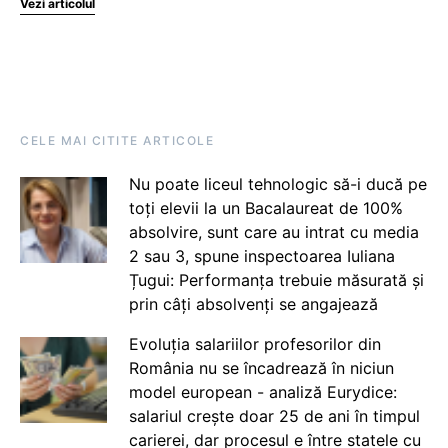
Vezi articolul
CELE MAI CITITE ARTICOLE
Nu poate liceul tehnologic să-i ducă pe
toți elevii la un Bacalaureat de 100%
absolvire, sunt care au intrat cu media
2 sau 3, spune inspectoarea Iuliana
Țugui: Performanța trebuie măsurată și
prin câți absolvenți se angajează
Evoluția salariilor profesorilor din
România nu se încadrează în niciun
model european - analiză Eurydice:
salariul crește doar 25 de ani în timpul
carierei, dar procesul e între statele cu