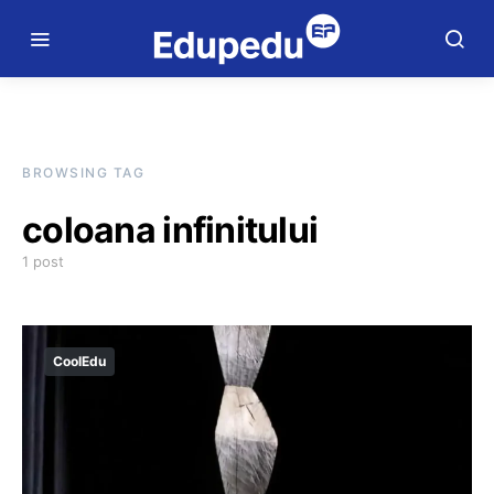
BROWSING TAG
coloana infinitului
1 post
CoolEdu