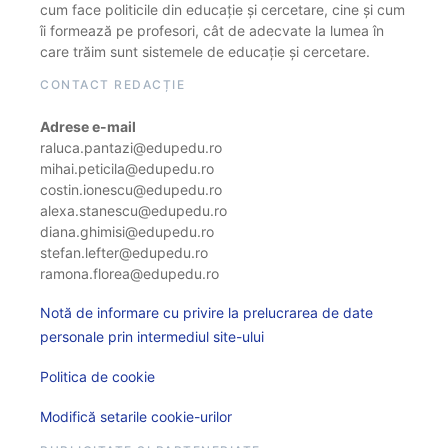
cum face politicile din educație și cercetare, cine și cum
îi formează pe profesori, cât de adecvate la lumea în
care trăim sunt sistemele de educație și cercetare.
CONTACT REDACȚIE
Adrese e-mail
raluca.pantazi@edupedu.ro
mihai.peticila@edupedu.ro
costin.ionescu@edupedu.ro
alexa.stanescu@edupedu.ro
diana.ghimisi@edupedu.ro
stefan.lefter@edupedu.ro
ramona.florea@edupedu.ro
Notă de informare cu privire la prelucrarea de date
personale prin intermediul site-ului
Politica de cookie
Modifică setarile cookie-urilor