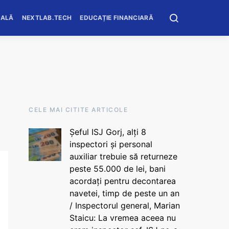
OALĂ
NEXTLAB.TECH
EDUCAȚIE FINANCIARĂ
CELE MAI CITITE ARTICOLE
Șeful ISJ Gorj, alți 8
inspectori și personal
auxiliar trebuie să returneze
peste 55.000 de lei, bani
acordați pentru decontarea
navetei, timp de peste un an
/ Inspectorul general, Marian
Staicu: La vremea aceea nu