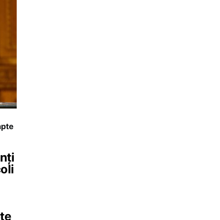
apte
nți
oli
te