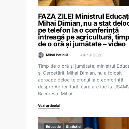
FAZA ZILEI Ministrul Educați
Mihai Dimian, nu a stat delo
pe telefon la o conferință
întreagă pe agricultură, tim
de o oră și jumătate – video
4 iunie 2026
Mihai Peticilă
Timp de o oră și jumătate, ministrul Educa
și Cercetării, Mihai Dimian, nu a folosit
aproape deloc telefonul la o conferință
despre Agricultură, care are loc la USAM
București. Mihai…
Vezi articolul
Educație
Statistici