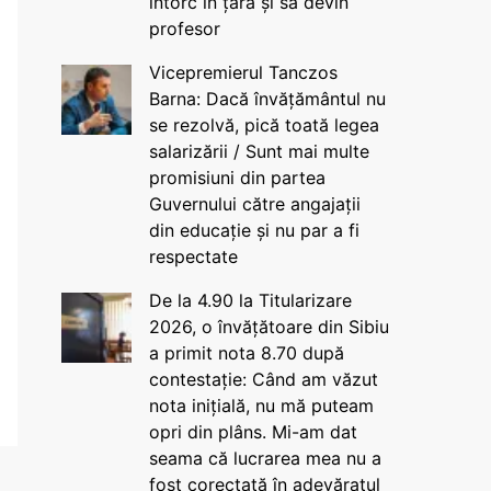
întorc în țară și să devin
profesor
Vicepremierul Tanczos
Barna: Dacă învățământul nu
se rezolvă, pică toată legea
salarizării / Sunt mai multe
promisiuni din partea
Guvernului către angajații
din educație și nu par a fi
respectate
De la 4.90 la Titularizare
2026, o învățătoare din Sibiu
a primit nota 8.70 după
contestație: Când am văzut
nota inițială, nu mă puteam
opri din plâns. Mi-am dat
seama că lucrarea mea nu a
fost corectată în adevăratul