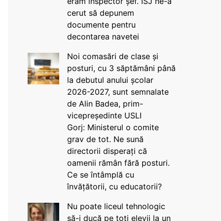
eram inspector șef. ISJ ne-a
cerut să depunem
documente pentru
decontarea navetei
Noi comasări de clase și
posturi, cu 3 săptămâni până
la debutul anului școlar
2026-2027, sunt semnalate
de Alin Badea, prim-
vicepreședinte USLI
Gorj: Ministerul o comite
grav de tot. Ne sună
directorii disperați că
oamenii rămân fără posturi.
Ce se întâmplă cu
învățătorii, cu educatorii?
Nu poate liceul tehnologic
să-i ducă pe toți elevii la un