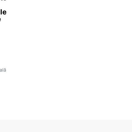
le
e
ală