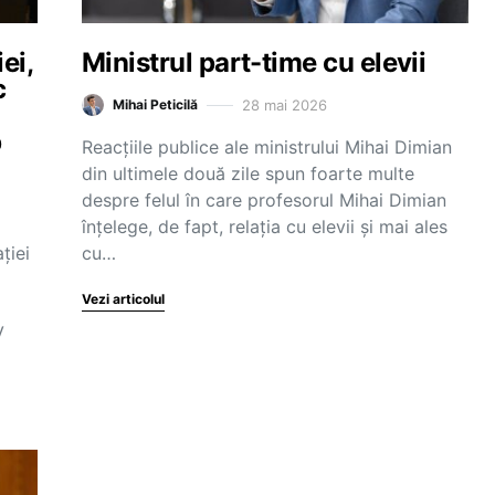
ei,
Ministrul part-time cu elevii
c
28 mai 2026
Mihai Peticilă
p
Reacțiile publice ale ministrului Mihai Dimian
din ultimele două zile spun foarte multe
despre felul în care profesorul Mihai Dimian
înțelege, de fapt, relația cu elevii și mai ales
ției
cu…
Vezi articolul
V