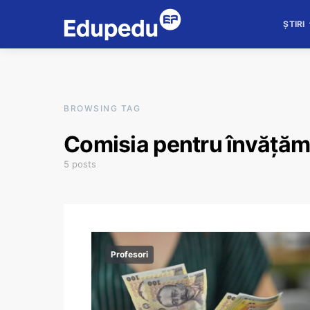
ȘTIRI
BROWSING TAG
Comisia pentru învăță
5 posts
Profesori