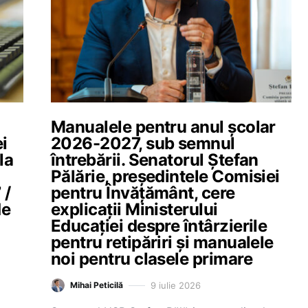
Manualele pentru anul școlar
i
2026-2027, sub semnul
la
întrebării. Senatorul Ștefan
Pălărie, președintele Comisiei
 /
pentru Învățământ, cere
de
explicații Ministerului
Educației despre întârzierile
pentru retipăriri și manualele
noi pentru clasele primare
9 iulie 2026
Mihai Peticilă