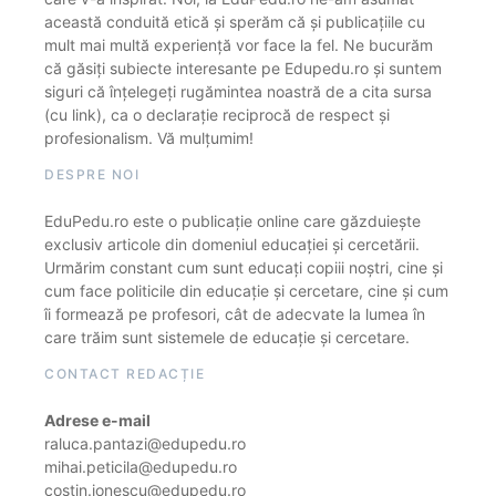
această conduită etică și sperăm că și publicațiile cu
mult mai multă experiență vor face la fel. Ne bucurăm
că găsiți subiecte interesante pe Edupedu.ro și suntem
siguri că înțelegeți rugămintea noastră de a cita sursa
(cu link), ca o declarație reciprocă de respect și
profesionalism. Vă mulțumim!
DESPRE NOI
EduPedu.ro este o publicație online care găzduiește
exclusiv articole din domeniul educației și cercetării.
Urmărim constant cum sunt educați copiii noștri, cine și
cum face politicile din educație și cercetare, cine și cum
îi formează pe profesori, cât de adecvate la lumea în
care trăim sunt sistemele de educație și cercetare.
CONTACT REDACȚIE
Adrese e-mail
raluca.pantazi@edupedu.ro
mihai.peticila@edupedu.ro
costin.ionescu@edupedu.ro