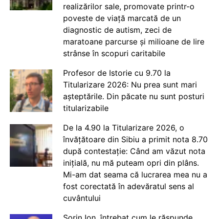
realizărilor sale, promovate printr-o
poveste de viață marcată de un
diagnostic de autism, zeci de
maratoane parcurse și milioane de lire
strânse în scopuri caritabile
Profesor de Istorie cu 9.70 la
Titularizare 2026: Nu prea sunt mari
așteptările. Din păcate nu sunt posturi
titularizabile
De la 4.90 la Titularizare 2026, o
învățătoare din Sibiu a primit nota 8.70
după contestație: Când am văzut nota
inițială, nu mă puteam opri din plâns.
Mi-am dat seama că lucrarea mea nu a
fost corectată în adevăratul sens al
cuvântului
Sorin Ion, întrebat cum le răspunde