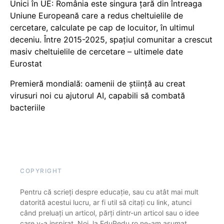
Unici în UE: România este singura țară din întreaga
Uniune Europeană care a redus cheltuielile de
cercetare, calculate pe cap de locuitor, în ultimul
deceniu. Între 2015-2025, spațiul comunitar a crescut
masiv cheltuielile de cercetare – ultimele date
Eurostat
Premieră mondială: oamenii de știință au creat
virusuri noi cu ajutorul AI, capabili să combată
bacteriile
COPYRIGHT
Pentru că scrieți despre educație, sau cu atât mai mult
datorită acestui lucru, ar fi util să citați cu link, atunci
când preluați un articol, părți dintr-un articol sau o idee
care v-a inspirat. Noi, la EduPedu.ro ne-am asumat