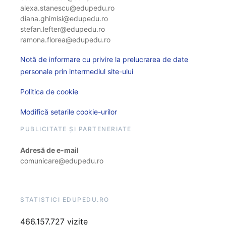
alexa.stanescu@edupedu.ro
diana.ghimisi@edupedu.ro
stefan.lefter@edupedu.ro
ramona.florea@edupedu.ro
Notă de informare cu privire la prelucrarea de date
personale prin intermediul site-ului
Politica de cookie
Modifică setarile cookie-urilor
PUBLICITATE ȘI PARTENERIATE
Adresă de e-mail
comunicare@edupedu.ro
STATISTICI EDUPEDU.RO
466.157.727 vizite